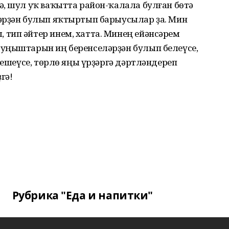
ә, шул уҡ ваҡытта район-ҡалала булған бөтә
әрҙән булып яҡтыртып барыусылар ҙа. Мин
тип әйтер инем, хатта. Минең ейәнсәрем
уңыштарын иң беренселәрҙән булып белеүсе,
лешеүсе, төрлө яңы үрҙәргә дәртләндереп
гә!
Рубрика "Еда и напитки"