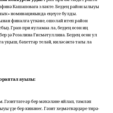
инә Кашаповаға эләкте. Беҙҙең район һылыуы
лыҡ» номинацияһында еңеүсе булды.
ынан финалға үткәне, ошолай итеп район
ыҙ. Гран-при яуламаһа ла, беҙҙең өсөн иң
бер ҙә Розалина Ғисмәтуллина. Беҙҙең өсөн ул
а уңыш, бәхеттәр теләй, киләсәктә тағы ла
ораптал ауылы:
. Гәзиттәге һәр бер мәҡәләне яйлап, тәмләп
ы үҙе бер кинәнес. Гәзит хеҙмәткәрҙәре тирә-