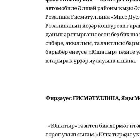
автомобиле Әлшәй районы ҡыҙы Әлф
Розалина Ғисмәтуллина «Мисс Дуҫ
Розалинаның йөҙәр конкурсант араһ
данын арттырғаны өсөн беҙ бик шатб
сибәре, аҡыллыһы, талантлыһы бары
барыбер еңеүсе. «Юшатыр» гәзите уғ
юғарыраҡ үрҙәр яулауына ышана.
Фирҙәүес ҒИСМӘТУЛЛИНА, Яңы М
- «Юшатыр» гәзитен бик хөрмәт итәм
тороп уҡып сығам. «Юшатыр»ҙы уҡыу