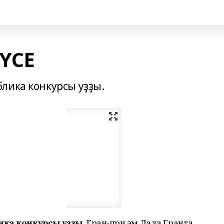
ҮСЕ
лика конкурсы уҙҙы.
ика конкурсы уҙҙы.
Гран-при һәм Лада Гранта