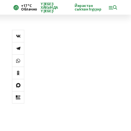
ҮҘЕБЕҘ
+17 °С
Йөрәктән
ХАҠЫНДА
Облачно
сыҡҡан һүҙҙәр
ҮҘЕБЕҘ