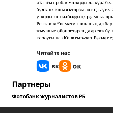
яҡтағы проблемаларҙы ла күрә бел
булған яҡшы яҡтарҙы ла иң тәүгел
уларҙы халҡыбыҙҙың ярҙамсылары, 
Розалина Ғисмәтуллинаның да бар 
ҡыуаныс-һөйөнөстәрен дә һәр саҡ бү
тороусы ла «Юшатыр»ҙар. Рәхмәт һеҙ
Читайте нас
Партнеры
Фотобанк журналистов РБ