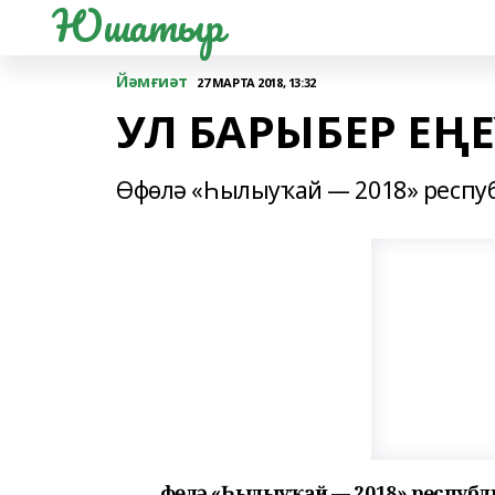
Юшатыр
Йәмғиәт
27 МАРТА 2018, 13:32
УЛ БАРЫБЕР ЕҢЕ
Өфөлә «Һылыуҡай — 2018» респуб
Өфөлә «Һылыуҡай — 2018» республ