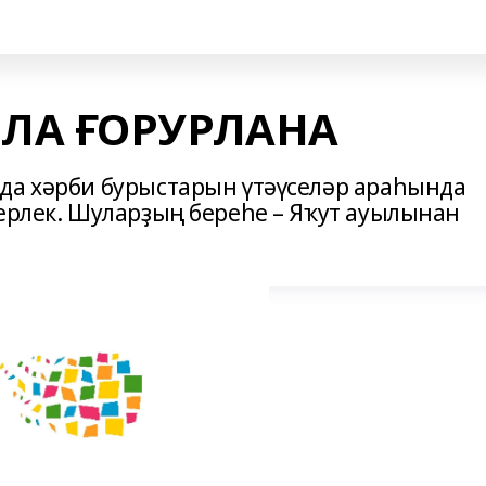
ЛА ҒОРУРЛАНА
да хәрби бурыстарын үтәүселәр араһында
терлек. Шуларҙың береһе – Яҡут ауылынан