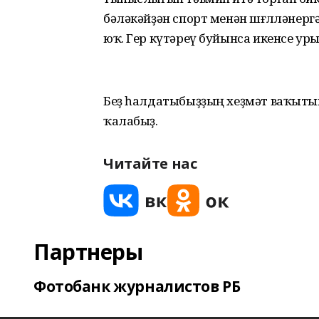
бәләкәйҙән спорт менән шөғөлләнер
юҡ. Гер күтәреү буйынса икенсе ур
Беҙ һалдатыбыҙҙың хеҙмәт ваҡытын
ҡалабыҙ.
Читайте нас
Партнеры
Фотобанк журналистов РБ