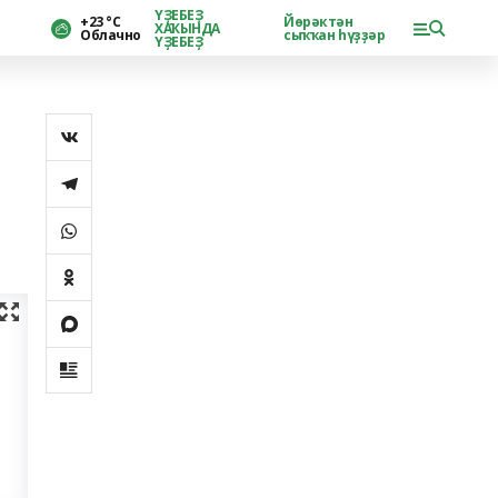
ҮҘЕБЕҘ
+23 °С
Йөрәктән
ХАҠЫНДА
Облачно
сыҡҡан һүҙҙәр
ҮҘЕБЕҘ