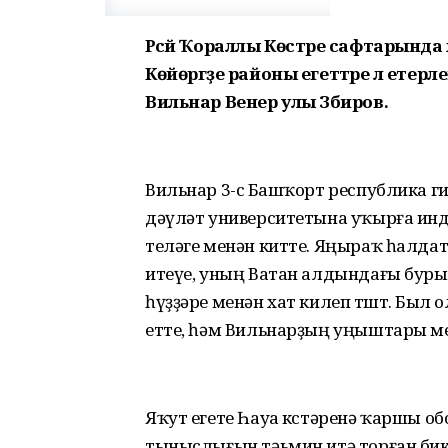
Рәсәй Ҡораллы Көстәре сафтарында
Көйөргәҙе районы егеттәре лә ете
Вильнар Венер улы Зәбиров.
Вильнар 3-сө Башҡорт республика 
дәүләт университетына уҡырға инде
теләге менән китте. Яңыраҡ һалда
итеүе, уның Ватан алдындағы буры
һүҙҙәре менән хат килеп төштө. Бы
етте, һәм Вильнарҙың уңыштары ме
Яҡут егете Һауа көстәренә ҡаршы об
тыныслығын тәьмин итә торған бик