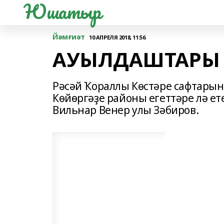
Юшатыр
Йәмғиәт
10 АПРЕЛЯ 2018, 11:56
АУЫЛДАШТАРЫ 
Рәсәй Ҡораллы Көстәре сафтарын
Көйөргәҙе районы егеттәре лә е
Вильнар Венер улы Зәбиров.