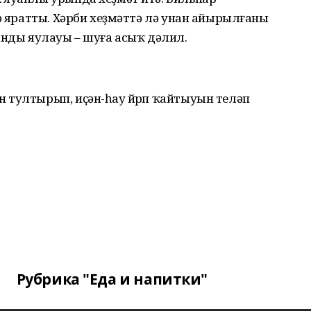
гә яратты. Хәрби хеҙмәттә лә унан айырылғаны
ынды яулауы – шуға асыҡ дәлил.
 тултырып, иҫән-һау йөрөп ҡайтыуын теләп
Рубрика "Еда и напитки"