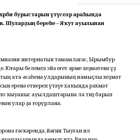
 хәрби бурыстарын үтәүселәр араһында
рлек. Шуларҙың береһе – Яҡут ауылынан
гимназия-интернатын тамамлағас, Ырымбур
. Юғары белемгә эйә егет әрме хеҙмәтенә үҙ
ттың ата-әсәһенә улдарының намыҫлы хеҙмәт
сын еренә еткереп үтәүе хаҡында рәхмәт
л оло ҡыуаныс ауылдаштарына ла тиҙ барып
нән улар ҙа ғорурлана.
орона ғәскәрендә, йәғни Тыуған ил
 яуаплы урында хеҙмәт итә. Вильнар