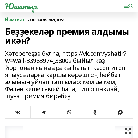
Юшатыр
Йәмғиәт
28 ФЕВРАЛЯ 2021, 06:53
Беҙҙекеләр премия алдымы
икән?
Хәтерегеҙҙә булһа, https://vk.com/yshatir?
w=wall-33983974_38002 быйыл көҙ
йортонан ғына араҡы һатып кәсеп итеп
ятыусыларға ҡаршы көрәштең һәйбәт
алымын уйлап таптылар: кем дә кем,
Фәлән кеше сәмей һата, тип ошаҡлай,
шуға премия бирәбеҙ.