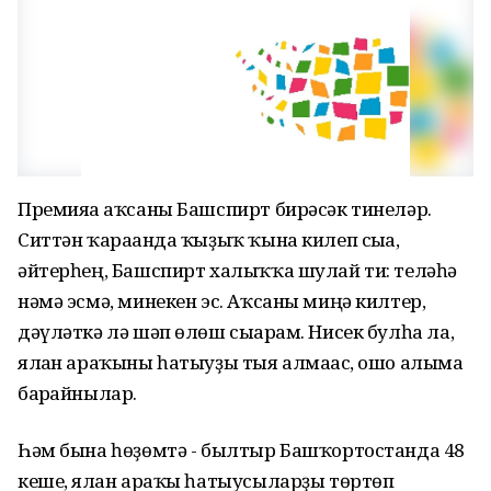
Премияға аҡсаны Башспирт бирәсәк тинеләр.
Ситтән ҡарағанда ҡыҙыҡ ҡына килеп сыға,
әйтерһең, Башспирт халыҡҡа шулай ти: теләһә
нәмә эсмә, минекен эс. Аҡсаны миңә килтер,
дәүләткә лә шәп өлөш сығарам. Нисек булһа ла,
ялған араҡыны һатыуҙы тыя алмағас, ошо алымға
барғайнылар.
Һәм бына һөҙөмтә - былтыр Башҡортостанда 48
кеше, ялған араҡы һатыусыларҙы төртөп