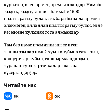
күрһәтеп, икешәр мең премия алғандар. Нимәһе
ҡыҙыҡ, ҡыҙыу линияға һәммәһе 1600
шылтыратыу булған, тик барыһына ла премия
эләкмәгән, әллә ялған шылтыратыу булған, әллә
кәсепсене ҡулынан тота алмағандар.
Тағы бер нәмә: премияны нисек итеп
тапшырҙылар икән? Ауыл клубына саҡырып,
концерттар ҡуйып, тапшырмағандарҙыр,
туранан-тура карточкаларына ғына
күсергәндәрҙер.
Читайте нас