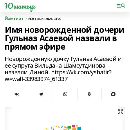
Юшатыр
Йәмғиәт
19 ОКТЯБРЯ 2021, 04:25
Имя новорожденной дочери
Гульназ Асаевой назвали в
прямом эфире
Новорожденную дочку Гульназ Асаевой и
ее супруга Вильдана Шамсутдинова
назвали Диной. https://vk.com/yshatir?
w=wall-33983974_61337