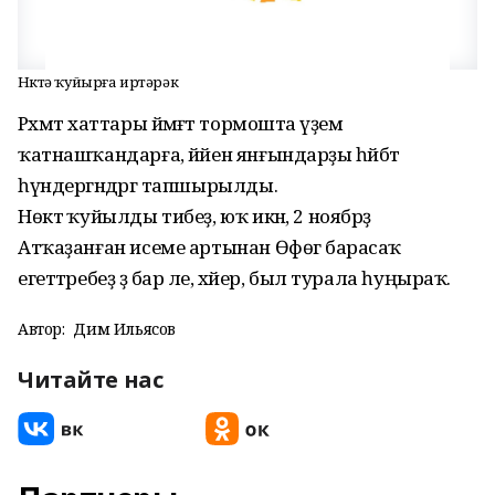
Нөктә ҡуйырға иртәрәк
Рәхмәт хаттары йәмәғәт тормошта әүҙем
ҡатнашҡандарға, йәйен янғындарҙы һәйбәт
һүндергәндәргә тапшырылды.
Нөктә ҡуйылды тибеҙ, юҡ икән, 2 ноябрҙә
Атҡаҙанған исеме артынан Өфөгә барасаҡ
егеттәребеҙ ҙә бар әле, хәйер, был турала һуңыраҡ.
Автор:
Дим Ильясов
Читайте нас