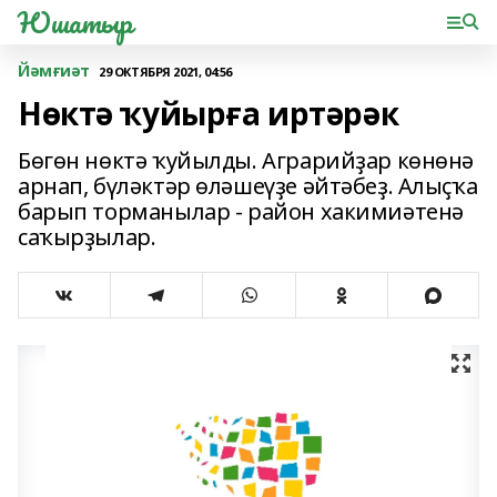
Юшатыр
Йәмғиәт
29 ОКТЯБРЯ 2021, 04:56
Нөктә ҡуйырға иртәрәк
Бөгөн нөктә ҡуйылды. Аграрийҙар көнөнә
арнап, бүләктәр өләшеүҙе әйтәбеҙ. Алыҫҡа
барып торманылар - район хакимиәтенә
саҡырҙылар.