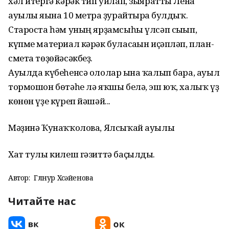
хәл итергә кәрәк тип уйлап, зыяратты Лена
ауылы яғына 10 метрға ҙурайтырға булдыҡ.
Староста һәм уның ярҙамсыһы үлсәп сығып,
күпме материал кәрәк буласағын иҫәпләп, план-
смета төҙөйәсәкбеҙ.
Ауылда күбеһенсә ололар ғына ҡалып бара, ауыл
тормошон бөтәһе лә яҡшы белә, эш юҡ, халыҡ үҙ
көнөн үҙе күреп йәшәй...
Мәҙинә Ҡунаҡҡолова, Ялсыҡай ауылы
Хат тулы килеш гәзиттә баҫылды.
Автор:
Гөлнур Хөсәйенова
Читайте нас