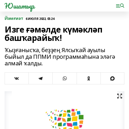
Юшатыр
Йәмғиәт
6 ИЮЛЯ 2022, 05:24
Изге ғәмәлде күмәкләп
башҡарайыҡ!
Ҡыҙғанысҡа, беҙҙең Ялсыҡай ауылы
быйыл да ППМИ программаһына эләгә
алмай ҡалды.