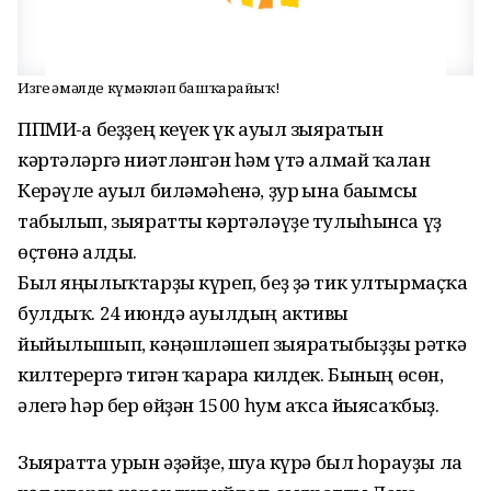
Изге ғәмәлде күмәкләп башҡарайыҡ!
ППМИ-ға беҙҙең кеүек үк ауыл зыяратын
кәртәләргә ниәтләнгән һәм үтә алмай ҡалған
Керәүле ауыл биләмәһенә, ҙур ғына бағымсы
табылып, зыяратты кәртәләүҙе тулыһынса үҙ
өҫтөнә алды.
Был яңылыҡтарҙы күреп, беҙ ҙә тик ултырмаҫҡа
булдыҡ. 24 июндә ауылдың активы
йыйылышып, кәңәшләшеп зыяратыбыҙҙы рәткә
килтерергә тигән ҡарарға килдек. Бының өсөн,
әлегә һәр бер өйҙән 1500 һум аҡса йыясаҡбыҙ.
Зыяратта урын әҙәйҙе, шуға күрә был һорауҙы ла