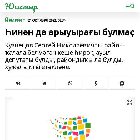
Юшатыр
Йәмғиәт
21 ОКТЯБРЯ 2022, 08:34
Һинән дә арыуырағы булмаҫ
Кузнецов Сергей Николаевичты район-
ҡалала белмәгән кеше һирәк, ауыл
депутаты булды, райондыҡы ла булды,
хужалыҡты етәкләне.