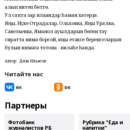
алып китеп бөттө.
Ул саҡта зар илағандар һаман хәтерҙә.
Яңы, Иҫке Отрадалар, Ольховка, Яңы Уралка,
Савельевка, Яманғол ауылдарын бөгөн тәү
сиратта нимә борсой, яңы етәксе беренселәрҙән
булып нимәгә тотона - киләһе һанда.
Автор:
Дим Ильясов
Читайте нас
Партнеры
Фотобанк
Рубрика "Еда и
журналистов РБ
напитки"