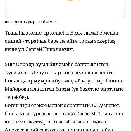
Һинән дә арыуырағы булмаҫ
Тынғыһыҙ кеше, ер кешеһе. Беҙгә нимәһе менән
оҡшай - тураһын бәрә лә әйтә торған эскерһеҙ
кеше ул Сергей Николаевич.
Уны Отрада ауыл биләмәһе башлығы итеп
ҡуйҙылар. Депутаттар кисә шулай килеште:
һинән дә арыуырағы булмаҫ, әйҙә, ултыр. Галина
Майорова ялға китеп барҙы (уға бәхетле ҡартлыҡ
теләйбеҙ).
Бөгөн яңы етәксе менән осраштыҡ. С. Кузнецов
байтаҡты күргән кеше, тәүҙә Ергән МТС-ы талап
китте мөлкәттәрен, быныһы ғына етмәгән,
Алексеевский совхозы килеп ҡалғанын тейәп