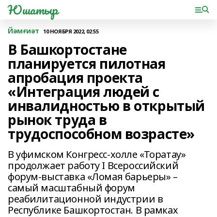
Юшатыр
Йәмғиәт
10 НОЯБРЯ 2022, 02:55
В Башкортостане
планируется пилотная
апробация проекта
«Интеграция людей с
инвалидностью в открытый
рынок труда в
трудоспособном возрасте»
В уфимском Конгресс-холле «Торатау»
продолжает работу I Всероссийский
форум-выставка «Ломая барьеры» –
самый масштабный форум
реабилитационной индустрии в
Республике Башкортостан. В рамках