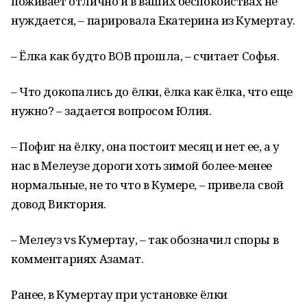
поживает отлично и в ваших беспокойствах не
нуждается, – парировала Екатерина из Кумертау.
– Ёлка как будто ВОВ прошла, – считает Софья.
– Что докопались до ёлки, ёлка как ёлка, что еще
нужно? – задается вопросом Юлия.
– Пофиг на ёлку, она постоит месяц и нет ее, а у
нас в Мелеузе дороги хоть зимой более-менее
нормальные, не то что в Кумере, – привела свой
довод Виктория.
– Мелеуз vs Кумертау, – так обозначил споры в
комментариях Азамат.
Ранее, в Кумертау при установке ёлки