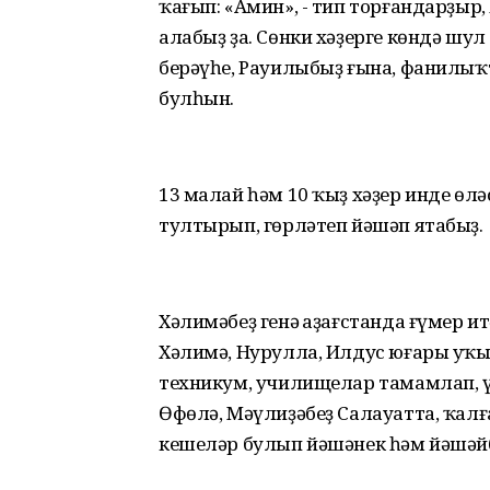
ҡағып: «Амин», - тип торғандарҙыр,
алабыҙ ҙа. Сөнки хәҙерге көндә шул
берәүһе, Рауилыбыҙ ғына, фанилыҡ
булһын.
13 малай һәм 10 ҡыҙ хәҙер инде өлә
тултырып, гөрләтеп йәшәп ятабыҙ.
Хәлимәбеҙ генә Ҡаҙағстанда ғүмер ит
Хәлимә, Нурулла, Илдус юғары уҡ
техникум, училищелар тамамлап, үҙ
Өфөлә, Мәүлиҙәбеҙ Салауатта, ҡал
кешеләр булып йәшәнек һәм йәшәйб