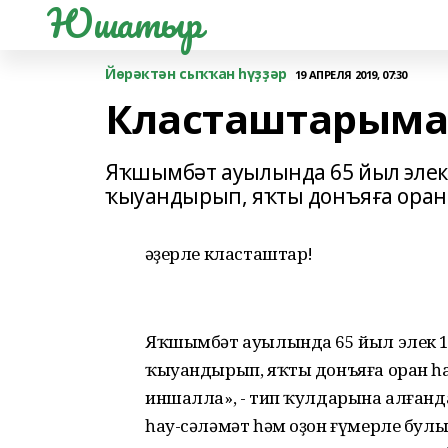
Юшатыр
Йөрәктән сыҡҡан һүҙҙәр
19 АПРЕЛЯ 2019, 07:30
Класташтарыма 
Яҡшымбәт ауылында 65 йыл элек 
ҡыуандырып, яҡты донъяға оран
Ҡәҙерле класташтар!
Яҡшымбәт ауылында 65 йыл элек 14 
ҡыуандырып, яҡты донъяға оран һал
иншалла», - тип ҡулдарына алғанд
һау-сәләмәт һәм оҙон ғүмерле бул