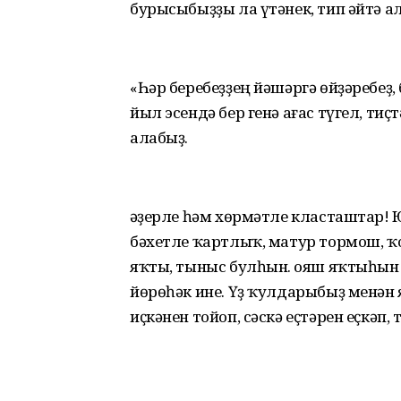
бурысыбыҙҙы ла үтәнек, тип әйтә ал
«Һәр беребеҙҙең йәшәргә өйҙәребеҙ,
йыл эсендә бер генә ағас түгел, ти
алабыҙ.
Ҡәҙерле һәм хөрмәтле класташтар! 
бәхетле ҡартлыҡ, матур тормош, 
яҡты, тыныс булһын. Ҡояш яҡтыһын
йөрөһәк ине. Үҙ ҡулдарыбыҙ менә
иҫкәнен тойоп, сәскә еҫтәрен еҫкә