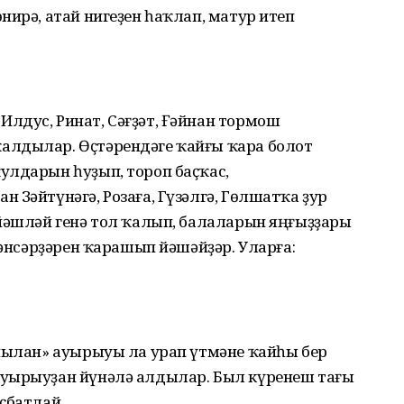
нирә, атай нигеҙен һаҡлап, матур итеп
лдус, Ринат, Сәғҙәт, Ғәйнан тормош
алдылар. Өҫтәрендәге ҡайғы ҡара болот
улдарын һуҙып, тороп баҫҡас,
 Зәйтүнәгә, Розаға, Гүзәлгә, Гөлшатҡа ҙур
 йәшләй генә тол ҡалып, балаларын яңғыҙҙары
йәнсәрҙәрен ҡарашып йәшәйҙәр. Уларға:
 йылан» ауырыуы ла урап үтмәне ҡайһы бер
ауырыуҙан йүнәлә алдылар. Был күренеш тағы
ҫбатлай.