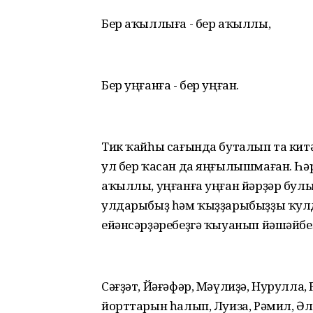
Бер аҡыллыға - бер аҡыллы,
Бер уңғанға - бер уңған.
Тик ҡайһы сағында буталып та китә
ул бер ҡасан да яңғылышмаған. Һә
аҡыллы, уңғанға уңған йәрҙәр бул
улдарыбыҙ һәм ҡыҙҙарыбыҙҙы ҡулд
ейәнсәрҙәребеҙгә ҡыуанып йәшәйбе
Сәғҙәт, Йәғәфәр, Мәүлиҙә, Нурулла, 
йорттарын һалып, Луиза, Рәмил, Әл