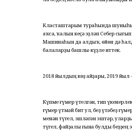
Класташтарым тураһында шуныһын д
аҡса, ҡалын кеҫә эҙләп Себер сығы
Машинаһын да алдыҡ, өйөн дә һалд
балаларҙы башлы-күҙле иттек.
2018 йылдың көҙ айҙары, 2019 йыл -
Күпме ғүмер үтелгән, тип үкенерле
ғүмер үтмәй бит ул, беҙ үтәбеҙ ғү
менән түгел, эшләгән эштәр, улар
түгел, файҙалы ғына булды беҙҙең 