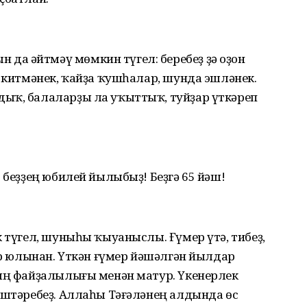
а әйтмәү мөмкин түгел: беребеҙ ҙә оҙон
п китмәнек, ҡайҙа ҡушһалар, шунда эшләнек.
ыҡ, балаларҙы ла уҡыттыҡ, туйҙар үткәреп
 беҙҙең юбилей йылыбыҙ! Беҙгә 65 йәш!
к түгел, шуныһы ҡыуаныслы. Ғүмер үтә, тибеҙ,
мер юлынан. Үткән ғүмер йәшәлгән йылдар
ҙың файҙалылығы менән матур. Үкенерлек
эштәребеҙ. Аллаһы Тәғәләнең алдында өс