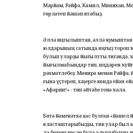
Мәрйәм, Рәйфә, Камил, Минихан, Мө
гөрләтеп йәшәп ятабыҙ.
Әллә яңғылыштан, әллә яҙмыштан И
юлдарының сатында яңғыҙ тороп ҡ
булып уларҙы йығылтты тигәндә, ҡ
йығылмаһындар тип, иңдәрен ҡуйған
рәхмәтлебеҙ. Мөнирә менән Рәйфә,
ғына үҫтереп, хәҙерге көндә ейән-е
«Афарин!» - тип әйтәһе генә ҡала.
Бөтә йәмғиәткә хас булған «йәшел
класташтарыбыҙҙы, тик улар был 
ла беҙҙең көслө була алыуыбыҙҙы и