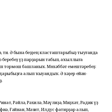
, ти. Ә бына беҙҙең класташтарыбыҙ тыуғанда
р беребеҙ үҙ парҙарын табып, аҡыллыға
ып тормош башланыҡ. Мөхәббәт емештәребеҙ:
арыбыҙға алып ҡыуандыҡ. Ә хәҙер ейән-
ҙ.
Ринат, Рәйлә, Рәхилә, Мәүлиҙә, Миҙхәт, Радик үҙ
фиә, Ғәйнан, Мәзит, Илдус фатирҙар алып,