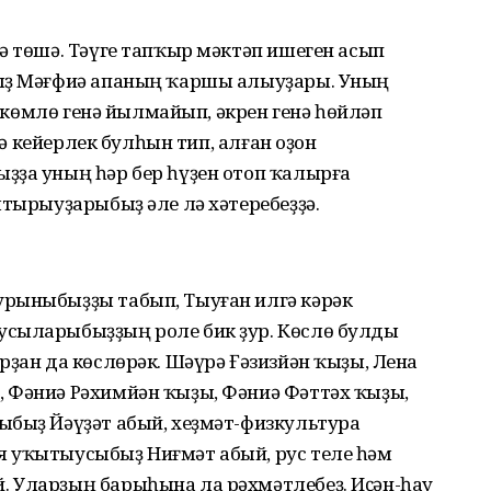
ә төшә. Тәүге тапҡыр мәктәп ишеген асып
быҙ Мәғфиә апаның ҡаршы алыуҙары. Уның
Һөйкөмлө генә йылмайып, әкрен генә һөйләп
 тә кейерлек булһын тип, алған оҙон
ҙҙа уның һәр бер һүҙен отоп ҡалырға
лтырыуҙарыбыҙ әле лә хәтеребеҙҙә.
рыныбыҙҙы табып, Тыуған илгә кәрәк
усыларыбыҙҙың роле бик ҙур. Көслө булды
рҙан да көслөрәк. Шәүрә Ғәзизйән ҡыҙы, Лена
 Фәниә Рәхимйән ҡыҙы, Фәниә Фәттәх ҡыҙы,
ыбыҙ Йәүҙәт абый, хеҙмәт-физкультура
 уҡытыусыбыҙ Ниғмәт абый, рус теле һәм
 Уларҙың барыһына ла рәхмәтлебеҙ. Иҫән-һау