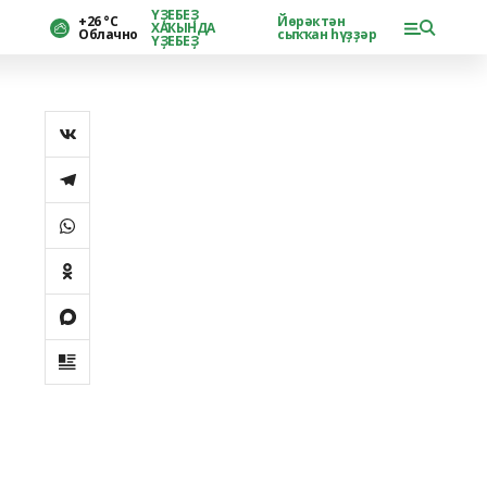
ҮҘЕБЕҘ
+26 °С
Йөрәктән
ХАҠЫНДА
Облачно
сыҡҡан һүҙҙәр
ҮҘЕБЕҘ