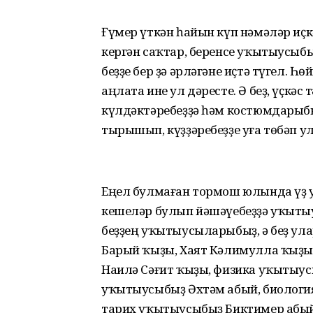
Ғүмер үткән һайын күп нәмәләр иҫк
кергән саҡтар, беренсе уҡытыусы
беҙҙе бер ҙә әрләгәне иҫтә түгел. 
аңлата ине ул дәресте. Ә беҙ, үҫкәс
күлдәктәребеҙҙә һәм костюмдарыбы
тырышып, күҙҙәребеҙҙе уға төбәп у
Еңел булмаған тормош юлында үҙ у
кешеләр булып йәшәүебеҙҙә уҡыты
беҙҙең уҡытыусыларыбыҙ, ә беҙ ула
Барый ҡыҙы, Хаят Кәлимулла ҡыҙы,
Наилә Сәғит ҡыҙы, физика уҡытыус
уҡытыусыбыҙ Әхтәм абый, биология
тарих уҡытыусыбыҙ Биктимер абый.