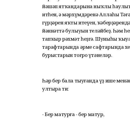
йәшәп ятҡандарына ныҡлы һаулыҡ,
итһен, ә мәрхүмдәренә Аллаһы Тәғ
гүрҙәрен яҡты итеүен, ҡәберҙәрен
йәннәттә булыуын теләйбеҙ. Һәм һе
тапҡыр рәхмәт һеҙгә. Шуныһы ҡыуан
тарафтарында әрме сафтарында хе
бурыстарын тоғро үтәнеләр.
Һәр бер бала тыуғанда үҙ ише менә
ултыра ти:
- Бер матурға - бер матур,