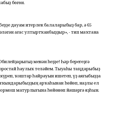
абыҙ бөгөн.
 беҙҙе дауам итерлек балаларыбыҙ бар, ә 65
ҫтәләгән ағас ултыртҡанбыҙҙыр», - тип маҡтана
Юбилейҙарығыҙ менән һеҙҙе! Һәр берегеҙгә
ҡоростай һаулыҡ теләйем. Тыуаһы таңдарыбыҙ
 күреп, ҡоштар һайрауын ишетеп, үҙ аяғыбыҙҙа
н яҡындарыбыҙҙың арҡаһынан һөйөп, наҙлы ел
п, тормош матурлығына һөйөнөп йәшәргә яҙһын.