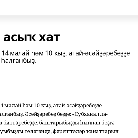
асыҡ хат
14 малай һәм 10 ҡыҙ, атай-әсәйҙәребеҙҙе
 һалғанбыҙ.
малай һәм 10 ҡыҙ, атай-әсәйҙәребеҙҙе
ғанбыҙ. Әсәйҙәребеҙ беҙҙе: «Субханалла-
а биттәребеҙҙе, баштарыбыҙҙы һыйпап беҙгә
ыуыбыҙҙы теләгәндә, фәрештәләр ҡанаттарын