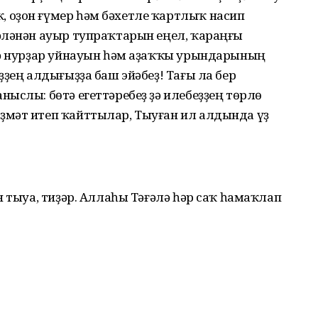
 оҙон ғүмер һәм бәхетле ҡартлыҡ насип
әләнән ауыр тупраҡтарын еңел, ҡараңғы
дә нурҙар уйнауын һәм аҙаҡҡы урындарының
ҙҙең алдығыҙҙа баш эйәбеҙ! Тағы ла бер
ыслы: бөтә егеттәребеҙ ҙә илебеҙҙең төрлө
ҙмәт итеп ҡайттылар, Тыуған ил алдында үҙ
н тыуа, тиҙәр. Аллаһы Тәғәлә һәр саҡ һамаҡлап