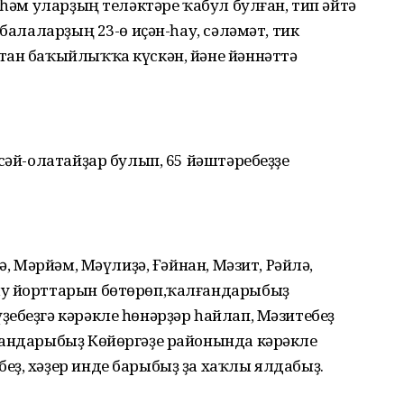
 һәм уларҙың теләктәре ҡабул булған, тип әйтә
 балаларҙың 23-ө иҫән-һау, сәләмәт, тик
тан баҡыйлыҡҡа күскән, йәне йәннәттә
сәй-олатайҙар булып, 65 йәштәребеҙҙе
ә, Мәрйәм, Мәүлиҙә, Ғәйнан, Мәзит, Рәйлә,
ыу йорттарын бөтөрөп,ҡалғандарыбыҙ
ебеҙгә кәрәкле һөнәрҙәр һайлап, Мәзитебеҙ
ғандарыбыҙ Көйөргәҙе районында кәрәкле
еҙ, хәҙер инде барыбыҙ ҙа хаҡлы ялдабыҙ.