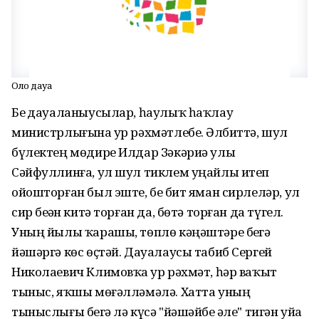
Оло дауа
Беҙ дауаланыусылар, һаулыҡ һаҡлау
министрлығына ҙур рәхмәтлебеҙ. Әлбиттә, шул
бүлектең мөдире Илдар Зәкәриә улы
Сәйфуллинға, ул шул тиклем уңайлы итеп
ойошторған был эште, беҙ бит яман сирлеләр, ул
сир беҙҙән китә торған да, бөтә торған да түгел.
Уның йылы ҡарашы, төплө кәңәштәре беҙгә
йәшәргә көс өҫтәй. Дауалаусы табиб Сергей
Николаевич Климовҡа ҙур рәхмәт, һәр ваҡыт
тыныс, яҡшы мөғәлләмәлә. Хатта уның
тыныслығы беҙгә лә күсә "йәшәйбеҙ әле" тигән уйҙа