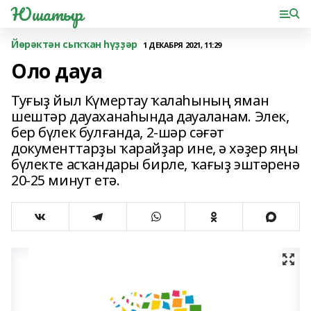
Юшатыр
Йөрәктән сыҡҡан һүҙҙәр
1 ДЕКАБРЯ 2021, 11:29
Оло дауа
Туғыҙ йыл Күмертау ҡалаһының яман
шештәр дауаханаһында дауаланам. Элек,
бер бүлек булғанда, 2-шәр сәғәт
документтарҙы ҡарайҙар ине, ә хәҙер яңы
бүлекте асҡандары бирле, ҡағыҙ эштәренә
20-25 минут етә.