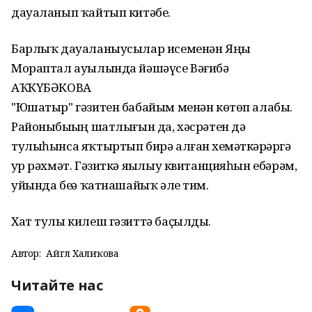
дауаланып ҡайтып китәбеҙ.
Барлыҡ дауаланыусылар исеменән Яңы
Мораптал ауылында йәшәүсе Вәғибә
АҠКҮБӘКОВА
"Юшатыр" гәзитен бабайым менән көтөп алабыҙ.
Районыбыҙҙың шатлығын да, хәсрәтен дә
тулыһынса яҡтыртып бирә алған хеҙмәткәрҙәргә
ҙур рәхмәт. Гәзиткә яҙылыу квитанцияһын ебәрәм,
уйында беҙҙә ҡатнашайыҡ әле тим.
Хат тулы килеш гәзиттә баҫылды.
Автор:
Айгөл Халиҡова
Читайте нас