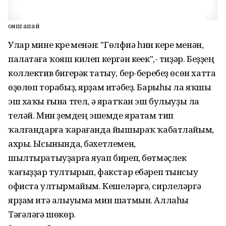
Ҡояш апай
Улар мине күреү менəн: "Гөлфиə һин кереү менəн,
палатаға ҡояш килеп кергəн кеүек",- тиҙəр. Беҙҙең
коллектив бигерəк татыу, бер-беребеҙ өсөн хатта
өҙөлөп торабыҙ, ярҙам итəбеҙ. Барыһы ла яҡшы
эш хаҡы ғына түгел, ə яратҡан эш булыуҙы ла
телəй. Мин үҙемдең эшемде яратам тип
ҡалғандарға ҡарағанда йышыраҡ ҡабатлайым,
ахры. Ысынында, бəхетлемен,
шылтыратыуҙарға яуап биреп, бөтмəҫлек
ҡағыҙҙар тултырып, факстар ебəреп тынсыу
офиста ултырмайым. Кешелəргə, сирлелəргə
ярҙам итə алыуыма мин шатмын. Аллаһы
Тəғəлəгə шөкөр.