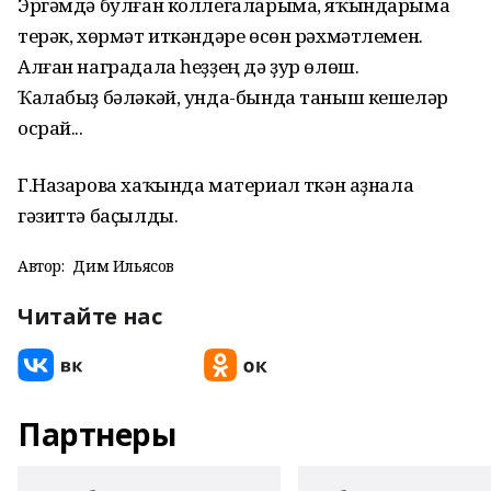
Эргəмдə булған коллегаларыма, яҡындарыма
терəк, хөрмəт иткəндəре өсөн рəхмəтлемен.
Алған наградала һеҙҙең дə ҙур өлөш.
Ҡалабыҙ бəлəкəй, унда-бында таныш кешелəр
осрай...
Г.Назарова хаҡында материал үткән аҙнала
гәзиттә баҫылды.
Автор:
Дим Ильясов
Читайте нас
Партнеры