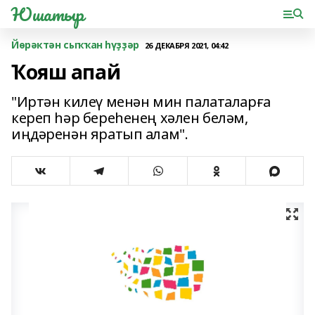
Юшатыр
Йөрәктән сыҡҡан һүҙҙәр
26 ДЕКАБРЯ 2021, 04:42
Ҡояш апай
"Иртəн килеү менəн мин палаталарға
кереп һəр береһенең хəлен белəм,
иңдəренəн яратып алам".