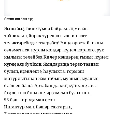
Йәшнәп йәшә был ерҙә
Яҡыныбыҙ, һине ғүмер байрамың менән
тәбрикләп, йөрәк түренән сыҡҡан иң изге
теләктәребеҙҙе еткерәбеҙ! Һиңә ҡоростай ныҡлы
сәләмәтлек, нурлы көндәр, күңел көрлөгө, рух
ныҡлығы теләйбеҙ. Килер көндәрең тыныс, күңел
күгең аяҙ булһын. Яҡындарыңа терәк-таяныс
булып, иҫәнлектә, һаулыкта, тормош
матурлығынан йәм табып, ҡыуанып, ҡыуаныс
өләшеп йәшә. Артабан да киң күңелле, асыҡ
йөҙлө, оло йөрәкле, ярҙамсыл булып ҡал.
55 йәш - ир-уҙаман өсөн
Иң матур мәл, йәшәр сактарың.
Ҡеүәтләнеп алға ынтылған мәл,