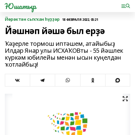
Юшатыр
Йөрәктән сыҡҡан һүҙҙәр
18 ФЕВРАЛЯ 2022, 05:21
Йәшнәп йәшә был ерҙә
Ҡәҙерле тормош иптәшем, атайыбыҙ
Илдар Янар улы ИСХАҠОВты - 55 йәшлек
күркәм юбилейы менән ысын куңелдән
ҡотлайбыҙ!