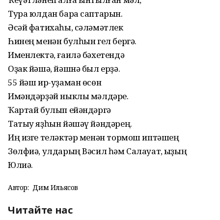
Тура юлдан бара саптарын.
Әсәй фатихаһы, сәләмәтлек
Һинең менән булһын гел бергә.
Именлектә, ғаилә бәхетендә
Оҙак йәшә, йәшнә был ерҙә.
55 йәш ир-уҙаман өсөн
Имәндәрҙәй ныклы мәлдәре.
Ҡартай булып ейәндәргә
Татыу яҙһын йәшәү йәндәрең.
Иң изге теләктәр менән тормош иптәшең
Зөлфиә, улдарың Вәсил һәм Салауат, ҡыҙың
Юлиә.
Автор:
Дим Ильясов
Читайте нас