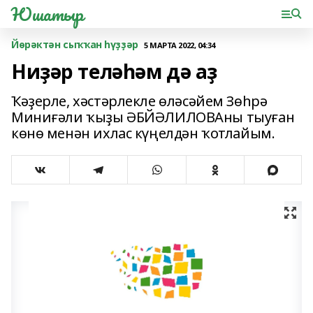
Юшатыр
Йөрәктән сыҡҡан һүҙҙәр
5 МАРТА 2022, 04:34
Ниҙәр теләһәм дә аҙ
Ҡәҙерле, хәстәрлекле өләсәйем Зөһрә
Миниғәли ҡыҙы ӘБЙӘЛИЛОВАны тыуған
көнө менән ихлас күңелдән ҡотлайым.