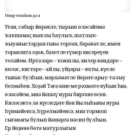
Ниҙәр теләһәм дә аҙ
Уңған, сабыр йөрәкле, тырыш өләсәйемә
ҡаҡшамаҫ ныҡлы һаулыҡ, шатлыҡ-
ҡыуаныстарҙан ғына торған, бәрәкәтле, имен
тормошта оҙон, бәхетле ғүмер кисереүен
теләйем. Иртәләрең – ҡояшлы, килер көндәрең –
көләс, кистәрең – айлы, уйҙарың – яҡты, күңелең
тыныс булһын, мәрхәмәтле йөрәгең арыу-талыу
белмәһен. Хоҙай Тәғәләнең мең рәхмәте яуһын һиңә,
өләсәйем, миңә йәшәү нуры биргәнең өсөн.
Киләсәктә лә күңелеңдәге йән йылыһының нуры
һүнмәйенсә, һүрелмәйенсә, миңә тормош
сығанағы булып йәшәргә насип булһын.
Ер йөҙөнөң бөтә матурлығын