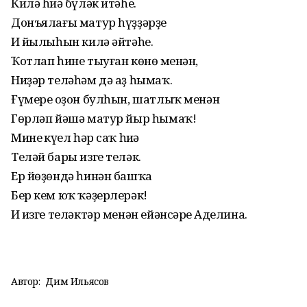
Килә һиңә бүләк итәһе.
Донъялағы матур һүҙҙәрҙең
Иң йылыһын килә әйтәһе.
Ҡотлап һине тыуған көнөң менән,
Ниҙәр теләһәм дә аҙ һымаҡ.
Ғүмерең оҙон булһын, шатлыҡ менән
Гөрләп йәшә матур йыр һымаҡ!
Минең күңел һәр саҡ һиңә
Теләй бары изге теләк.
Ер йөҙөндә һинән башҡа
Бер кем юҡ ҡәҙерлерәк!
Иң изге теләктәр менән ейәнсәрең Аделина.
Автор:
Дим Ильясов