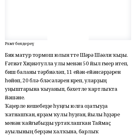
Рәхмәт белдереү
Бик матур тормош юлын үтте Шәүрә Шәүәли ҡыҙы.
Ғәтиәт Хиҙиәтулла улы менән 50 йыл ғүмер итеп,
биш баланы тәрбиәләп, 11 ейән-ейәнсәрҙәрен
һөйөп, 20 бүлә-бүләсәләрен күреп, уларҙың
уңыштарына ҡыуанып, бәхетле ҡартлыҡта
йәшәне.
Ҡәҙерле кешебеҙҙе һуңғы юлға оҙатыуҙа
ҡатнашҡан, ярҙам ҡулы һуҙған, йылы һүҙҙәре
менән ҡайғыбыҙҙы уртаҡлашҡан Таймаҫ
ауылының берҙәм халҡына, барлыҡ