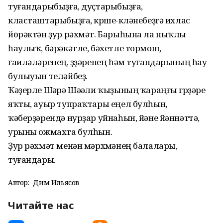
туғандарыбыҙға, дуҫтарыбыҙға,
класташтарыбыҙға, күрше-күләнебеҙгә ихлас
йөрәктән ҙур рәхмәт. Барыһына ла ныҡлы
һаулыҡ, бәрәкәтле, бәхетле тормош,
ғаиләләренең, үҙҙәренең һәм туғандарының һау
булыуын теләйбеҙ.
Ҡәҙерле Шәүрә Шәүәли ҡыҙының ҡараңғы гүрҙәре
яҡты, ауыр тупраҡтары еңел булһын,
ҡәберҙәрендә нурҙар уйнаһын, йәне йәннәттә,
урыны ожмахта булһын.
Ҙур рәхмәт менән мәрхүмәнең балалары,
туғандары.
Автор:
Дим Ильясов
Читайте нас