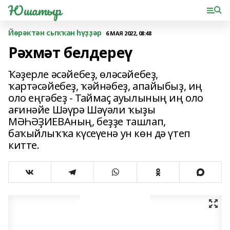
Юшатыр
Йөрәктән сыҡҡан һүҙҙәр
6 МАЯ 2022, 08:48
Рәхмәт белдереү
Ҡәҙерле әсәйебеҙ, өләсәйебеҙ,
ҡартәсәйебеҙ, ҡәйнәбеҙ, апайыбыҙ, иң
оло еңгәбеҙ - Таймаҫ ауылының иң оло
ағинәйе Шәүрә Шәүәли ҡыҙы
МӘҺӘҘИЕВАның, беҙҙе ташлап,
баҡыйлыҡҡа күсеүенә ун көн дә үтеп
китте.