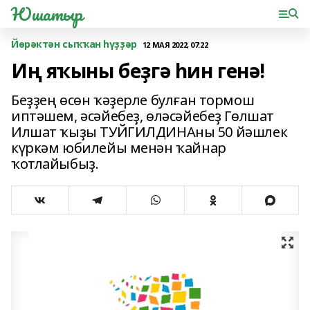
Юшатыр
Йөрәктән сыҡҡан һүҙҙәр
12 МАЯ 2022, 07:22
Иң яҡыны беҙгә һин генә!
Беҙҙең өсөн ҡәҙерле булған тормош
иптәшем, әсәйебеҙ, өләсәйебеҙ Гөлшат
Илшат ҡыҙы ТУЙГИЛДИНАны 50 йәшлек
күркәм юбилейы менән ҡайнар
ҡотлайыбыҙ.