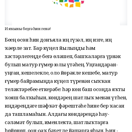
Иң яҡыны беҙгә һин генә!
Беҙҙең өсөн һин донъяла иң гүзәл, иң изге, иң
ҡәҙерле зат. Бар күңел йылыңды һәм
хәстәрлегеңде беҙгә өләшеп, башҡаларға үрнәк
булып матур ғүмер юлы үтәһең. Уңғандарҙан-
уңған, кешелекле, оло йөрәкле кешебеҙ, матур
ғүмер байрамыңда күңел түренән сыҡҡан
теләктәребеҙҙе еткерәбеҙ: һәр көн баш осоңда яҡты
ҡояш балҡыһын, көндәрең шатлыҡ менән үтһен,
иңдәреңдәге шәфҡәт фәрештәһе һине бер ҡасан
да ташламаһын. Алдағы көндәреңдә һау-
сәләмәт булып, именлектә, шатлыҡтарға
һөйөнөп, оҙон-оҙаҡ бәхетле йәшәргә яҙһын. Һин -