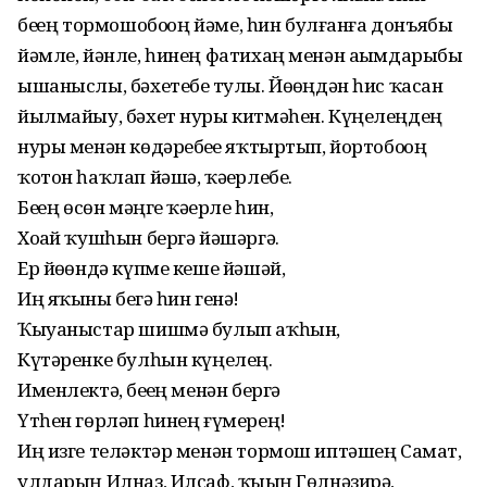
беҙҙең тормошобоҙҙоң йәме, һин булғанға донъябыҙ
йәмле, йәнле, һинең фатихаң менән аҙымдарыбыҙ
ышаныслы, бәхетебеҙ тулы. Йөҙөңдән һис ҡасан
йылмайыу, бәхет нуры китмәһен. Күңелеңдең
нуры менән көдәребеҙҙе яҡтыртып, йортобоҙҙоң
ҡотон һаҡлап йәшә, ҡәҙерлебеҙ.
Беҙҙең өсөн мәңге ҡәҙерле һин,
Хоҙай ҡушһын бергә йәшәргә.
Ер йөҙөндә күпме кеше йәшәй,
Иң яҡыны беҙгә һин генә!
Ҡыуаныстар шишмә булып аҡһын,
Күтәренке булһын күңелең.
Именлектә, беҙҙең менән бергә
Үтһен гөрләп һинең ғүмерең!
Иң изге теләктәр менән тормош иптәшең Самат,
улдарың Илназ, Илсаф, ҡыҙың Гөлнәзирә,