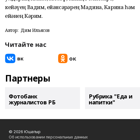
кейәүең Вадим, ейәнсәрҙәрең Мадина, Карина һәм
ейәнең Кәрим.
Автор:
Дим Ильясов
Читайте нас
Партнеры
Фотобанк
Рубрика "Еда и
журналистов РБ
напитки"
© 2026 Юшатыр
Об использовании персональных данных