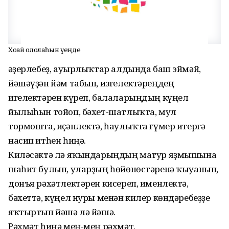
Хоҙай ололаһын үҙеңде
Ҡәҙерлебеҙ, ауырлыҡтар алдында баш эймәй,
йәшәүҙән йәм табып, изгелектәреңдең
игелектәрен күреп, балаларыңдың күңел
йылыһын тойоп, бәхет-шатлыҡта, мул
тормошта, иҫәнлектә, һаулыҡта ғүмер итергә
насип итһен һиңә.
Киләсәктә лә яҡындарыңдың матур яҙмышына
шаһит булып, уларҙың һөйөнөстәренә ҡыуанып,
донъя рәхәтлектәрен кисереп, именлектә,
бәхеттә, күңел нуры менән килер көндәребеҙҙе
яҡтыртып йәшә лә йәшә.
Рәхмәт һиңә мең-мең рәхмәт.