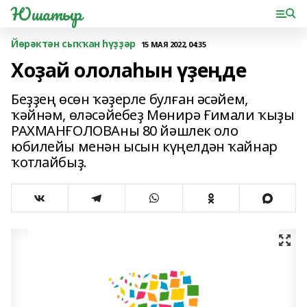
Юшатыр
Йөрәктән сыҡҡан һүҙҙәр
15 МАЯ 2022, 04:35
Хоҙай ололаһын үҙеңде
Беҙҙең өсөн ҡәҙерле булған әсәйем,
ҡәйнәм, өләсәйебеҙ Мөнирә Ғимали ҡыҙы
РАХМАНҒОЛОВАны 80 йәшлек оло
юбилейы менән ысын күңелдән ҡайнар
ҡотлайбыҙ.