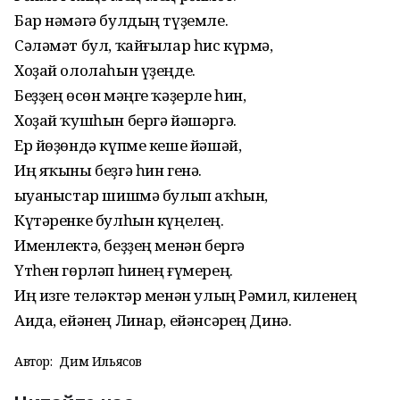
Бар нәмәгә булдың түҙемле.
Сәләмәт бул, ҡайғылар һис күрмә,
Хоҙай ололаһын үҙеңде.
Беҙҙең өсөн мәңге ҡәҙерле һин,
Хоҙай ҡушһын бергә йәшәргә.
Ер йөҙөндә күпме кеше йәшәй,
Иң яҡыны беҙгә һин генә.
Ҡыуаныстар шишмә булып аҡһын,
Күтәренке булһын күңелең.
Именлектә, беҙҙең менән бергә
Үтһен гөрләп һинең ғүмерең.
Иң изге теләктәр менән улың Рәмил, киленең
Аида, ейәнең Линар, ейәнсәрең Динә.
Автор:
Дим Ильясов