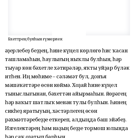
Бәхеттәрең булһын ғүмерлек
Ҡәҙерлебеҙ беҙҙең, һине күңел көрлөгө һис ҡасан
ташламаһын, һаулығың ныҡлы булһын, һәр
тыуар көн бәхетле хәтирәләр, яҡты уйҙар бүләк
итһен. Иң мөһиме – сәләмәт бул, донъя
мәшәҡәттәре өсөн көймә. Хоҙай һине күңел
тыныслығынан, бәхеттән айырмаһын. йөрәгең
һәр ваҡыт шатлыҡ менән тулы булһын. Һинең
сикһеҙ яратыуың, хәстәрлегең өсөн
рәхмәттәребеҙҙе еткереп, алдыңда баш эйәбеҙ.
Изгелектәрең һәм наҙың беҙҙе тормош юлында
һәр саҡ оҙатып барһын.