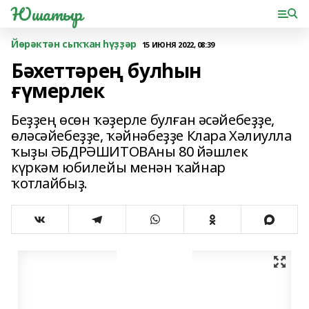
Юшатыр
Йөрәктән сыҡҡан һүҙҙәр
15 ИЮНЯ 2022, 08:39
Бәхеттәрең булһын
ғүмерлек
Беҙҙең өсөн ҡәҙерле булған әсәйебеҙҙе,
өләсәйебеҙҙе, ҡәйнәбеҙҙе Клара Хәлиулла
ҡыҙы ӘБДРӘШИТОВАны 80 йәшлек
күркәм юбилейы менән ҡайнар
ҡотлайбыҙ.