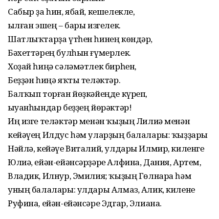
Сабыр ҙа һин, ябай, кешелекле,
Ҡылған эшең – бары изгелек.
Шатлыҡтарҙа үтһен һинең көндәр,
Бәхеттәрең булһын ғүмерлек.
Хоҙай һиңә сәләмәтлек бирһен,
Беҙҙән һиңә яҡты теләктәр.
Балҡып торған йөҙкәйеңде күреп,
Ҡыуанһындар беҙҙең йөрәктәр!
Иң изге теләктәр менән ҡыҙың Лилиә менән
кейәүең Илдус һәм уларҙың балалары: ҡыҙҙары
Нәйлә, кейәүе Виталий, улдары Илмир, киленге
Юлиә, ейән-ейәнсәрҙәре Алфина, Дания, Артем,
Владик, Илнур, Эмилия; ҡыҙың Гөлнара һәм
уның балалары: улдары Алмаз, Алик, килене
Руфина, ейән-ейәнсәре Эдгар, Элиана.