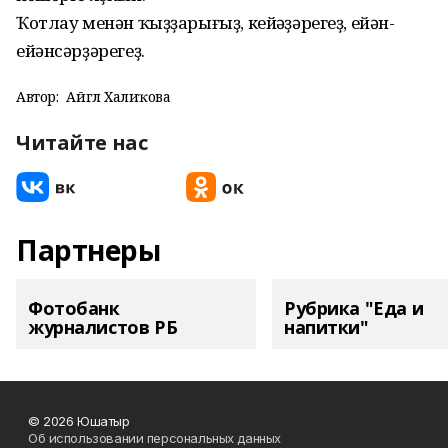
Ҡотлау менән ҡыҙҙарығыҙ, кейәүҙәрегеҙ, ейән-
ейәнсәрҙәрегеҙ.
Автор:
Айгөл Халиҡова
Читайте нас
Партнеры
Фотобанк
Рубрика "Еда и
журналистов РБ
напитки"
© 2026 Юшатыр
Об использовании персональных данных