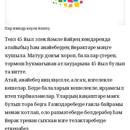
Пар имәндәр кеүек йәшәгеҙ
Теүәл 45 йыл элек йәмле йәйҙең көндәрендә
атайыбыҙ һәм әнәйебеҙҙең йөрәктәре мәңге
ҡушыла. Матур донъя ҡороп, балалар үҫтереп,
тормош һуҡмағынан атлауҙарына 45 йыл булып
та китте.
Атай, әнәйебеҙ киң күңелле, алсаҡ, изгелекле
кешеләр. Беҙҙе балаларын кешелекле, ярҙамсыл
итеп тәрбиәләнеләр. Уларҙың кәңәштәре маяҡ
булып тора беҙгә. Ғәзиздәребеҙҙе ғаилә байрамы
менән ҡотлап, оло рәхмәтебеҙҙе белдерәбеҙ һәм
йөрәк түренән сыҡҡан изге теләктәребеҙҙе
еткерәбеҙ.