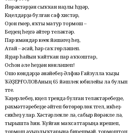
Йөрәктәрҙән сыҡҡан наҙлы һүҙҙәр,
Күңелдәрҙә булған саф хистәр,
Оҙон ғүмер, яҡты матур тормош –
Беҙҙең һеҙгә әйтер теләктәр.
Пар имәндәр кеүек йәшәгеҙ һеҙ,
Атай – әсәй, һәр саҡ гөрләшеп.
Яҙҙар һайын ҡайтҡан пар аҡҡоштар,
Осһон әле һеҙҙән көнләшеп!
Ошо көндәрҙә әнәйебеҙ Әлфиә Ғайзулла ҡыҙы
ҠӘҘЕРҒОЛОВАның 65 йәшлек юбилейы ла булып
үтте.
Ҡәҙерлебеҙ, күңел түрендә булған теләктәребеҙҙе,
рәхмәттәребеҙҙе әйтеп бөтөрөрлөк түгел, икһеҙ-
сикһеҙ улар. Хәстәрлекле лә, сабыр йөрәкле лә,
тырышта һин. Ҡуйған маҡсаттарыңа ирешеп,
тормош ауырлыҡтарына бирешмәй, тормоштоң