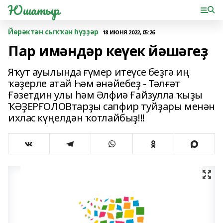
Юшатыр
Йөрәктән сыҡҡан һүҙҙәр
18 ИЮНЯ 2022, 05:26
Пар имәндәр кеүек йәшәгеҙ
Яҡут ауылында ғүмер итеүсе беҙгә иң
ҡәҙерле атай Һәм әнәйебеҙ - Тәлғәт
Ғәзетдин улы һәм Әлфиә Ғайзулла ҡыҙы
ҠӘҘЕРҒОЛОВтарҙы сапфир туйҙары менән
ихлас күңелдән ҡотлайбыҙ!!!