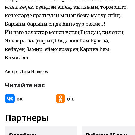
маяҡ кеүек. Үҙеңдең эшең, ҡылығың, тормошто,
кешеләрҙе яратыуың менән беҙгә матур өлгөһөң.
Барыһы-барыһы өсөн дә һиңә ҙур рәхмәт!
Иң изге теләктәр менән улың Вилдан, киленең
Эльвира, ҡыҙҙарың Фидалия һәм Рүзилә,
кейәүең Замир, ейәнсәрҙәрең Карина һәм
Камилла.
Автор:
Дим Ильясов
Читайте нас
Партнеры