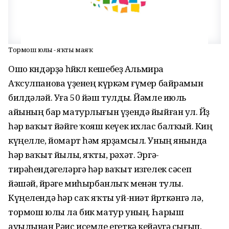
Тормош юлың - яҡты маяҡ
Ошо көндәрҙә һөйөклө кешебеҙ Альмира
Аҡсулпанова үҙенең күркәм ғүмер байрамын
билдәләй. Уға 50 йәш тулды. Йәмле июль
айының бар матурлығын үҙендә йыйған ул. Йөҙө
һәр ваҡыт йәйге ҡояш кеүек ихлас балҡый. Киң
күңелле, йомарт һәм ярҙамсыл. Уның янында
һәр ваҡыт йылы, яҡты, рәхәт. Эргә-
тирәһендәгеләргә һәр ваҡыт изгелек сәсеп
йәшәй, йөрәге миһырбанлыҡ менән тулы.
Күңелендә һәр саҡ яҡты уй-ниәт йөрөткәнгә лә,
тормош юлы ла бик матур уның. Һарыш
ауылынан Рәис исемле егеткә кейәүгә сығып,