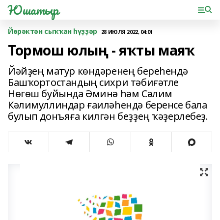
Юшатыр
Йөрәктән сыҡҡан һүҙҙәр
28 ИЮЛЯ 2022, 04:01
Тормош юлың - яҡты маяҡ
Йәйҙең матур көндәренең береһендә
Башҡортостандың сихри тәбиғәтле
Нөгөш буйында Әминә һәм Сәлим
Кәлимуллиндар ғаиләһендә беренсе бала
булып донъяға килгән беҙҙең ҡәҙерлебеҙ.