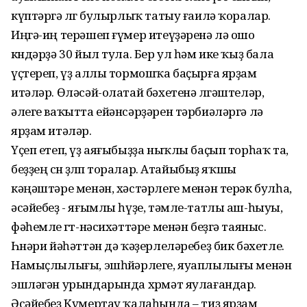
күптәргә өлгө булырлыҡ татыу ғаилә ҡоралар.
Иңгә-иң терәшеп ғүмер итеүҙәренә лә ошо
көндәрҙә 30 йыл тула. Бер ул һәм ике ҡыҙ бала
үҫтереп, үҙ аллы тормошҡа баҫырға ярҙам
итәләр. Өләсәй-олатай бәхетенә өлгәштеләр,
әлеге ваҡытта ейәнсәрҙәрен тәрбиәләргә лә
ярҙам итәләр.
Үҫеп етеп, үҙ аяғыбыҙҙа ныҡлы баҫып торһаҡ та,
беҙҙең өсөн өҙөлөп торалар. Атайыбыҙ яҡшы
кәңәштәре менән, хәстәрлеге менән терәк булһа,
әсәйебеҙ - яғымлы һүҙе, тәмле-татлы аш-һыуы,
фәһемле өгөт-нәсихәттәре менән беҙгә таяныс.
Һөнәри йәһәттән дә ҡәҙерлеләребеҙ бик бәхетле.
Намыҫлылығы, эшһөйәрлеге, яуаплылығы менән
эшләгән урындарында хөрмәт яулағандар.
Әсәйебеҙ Күмертау ҡалаһында – тиҙ ярҙам