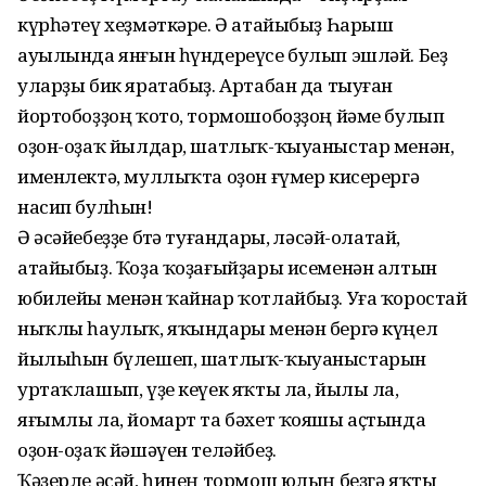
күрһәтеү хеҙмәткәре. Ә атайыбыҙ Һарыш
ауылында янғын һүндереүсе булып эшләй. Беҙ
уларҙы бик яратабыҙ. Артабан да тыуған
йортобоҙҙоң ҡото, тормошобоҙҙоң йәме булып
оҙон-оҙаҡ йылдар, шатлыҡ-ҡыуаныстар менән,
именлектә, муллыҡта оҙон ғүмер кисерергә
насип булһын!
Ә әсәйебеҙҙе бөтә туғандары, өләсәй-олатай,
атайыбыҙ. Ҡоҙа ҡоҙағыйҙары исеменән алтын
юбилейы менән ҡайнар ҡотлайбыҙ. Уға ҡоростай
ныҡлы һаулыҡ, яҡындары менән бергә күңел
йылыһын бүлешеп, шатлыҡ-ҡыуаныстарын
уртаҡлашып, үҙе кеүек яҡты ла, йылы ла,
яғымлы ла, йомарт та бәхет ҡояшы аҫтында
оҙон-оҙаҡ йәшәүен теләйбеҙ.
Ҡәҙерле әсәй, һинең тормош юлың беҙгә яҡты