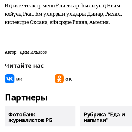
Иң изге теләктәр менән Ғәлиевтар: һылыуың Нәсимә,
кейәүең Рәкит һәм уларҙың улдары Динар, Рәмзил,
килендәре Оксана, ейәнсәрҙәре Риана, Амелия.
Автор:
Дим Ильясов
Читайте нас
Партнеры
Фотобанк
Рубрика "Еда и
журналистов РБ
напитки"