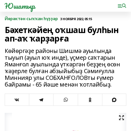
Юшатыр
Йөрәктән сыҡҡан һүҙҙәр
3 НОЯБРЯ 2022, 05:15
Бәхеткәйең оҡшаш булһын
ап-аҡ ҡарҙарға
Көйөргәҙе районы Шишмә ауылында
тыуып (ауыл юҡ инде), үҫмер саҡтарын
Яманғол ауылында үткәргән беҙҙең өсөн
ҡәҙерле булған абзыйыбыҙ Сәмиғулла
Миннияр улы СОБХАНҒОЛОВты ғүмер
байрамы - 65 йәше менән ҡотлайбыҙ.