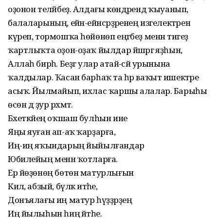
оҙонон теләйбеҙ. Алдағы көндәрендә ҡыуанып,
балаларының, ейән-ейәнсәрҙәренең изгелектәрен
күреп, тормошҡа һөйөнөп еңгәбеҙ менән тигеҙ
ҡартлыҡта оҙон-оҙаҡ йылдар йәшәргә яҙһын,
Аллаһ бирһә. Беҙгә улар атай-әсәй урынына
ҡалдылар. Ҡасан барһаҡ та һәр ваҡыт ишектәре
асыҡ. Йылмайып, ихлас ҡаршы алалар. Барыһы
өсөн дә ҙур рәхмәт.
Бәхеткәйең оҡшаш булһын ине
Яңы яуған ап-аҡ ҡарҙарға,
Иң-иң яҡындарың йыйылғандар
Юбилейың менән ҡотларға.
Ер йөҙөнөң бөтөн матурлығын
Килә, абзый, бүләк итәһе,
Донъялағы иң матур һүҙҙәрҙең
Иң йылыһын һиңә әйтәһе.