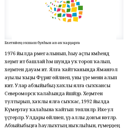
Бәхеткәйең оҡшаш булһын ап-аҡ ҡарҙарға
1976 йылда әрмегә алынып, һыу аҫты кәмәһендә
хеҙмәт итә башлай һәм шунда уҡ тороп ҡалып,
хеҙмәтен дауам итә. Ялға ҡайтҡанында Яманғол
ауылы ҡыҙы Фүриәгә өйләнеп, уны үҙе менән алып
китә. Улар абзыйыбыҙ хаҡлы ялға сыҡҡансы
Североморск ҡалаһында йәшәйҙәр. Хеҙмәтен
тултырып, хаҡлы ялға сыҡҡас, 1992 йылда
Күмертау ҡалаһына ҡайтып төпләнәләр. Ике ул
үҫтерәләр. Улдары өйләнеп, үҙ аллы донъя көтәләр.
Абзыйыбыҙға һаулыҡтың ныҡлыһын, ғүмерҙең