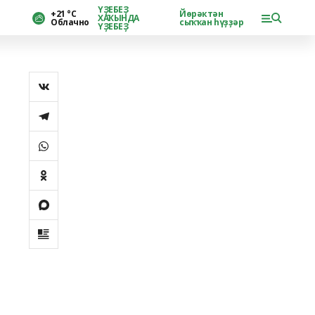
ҮҘЕБЕҘ
+21 °С
Йөрәктән
ХАҠЫНДА
Облачно
сыҡҡан һүҙҙәр
ҮҘЕБЕҘ