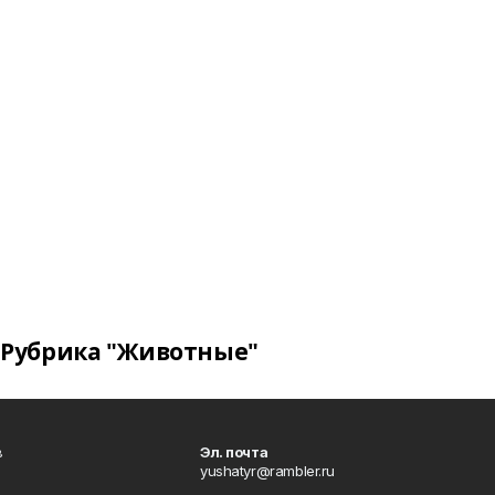
Рубрика "Животные"
в
Эл. почта
yushatyr@rambler.ru