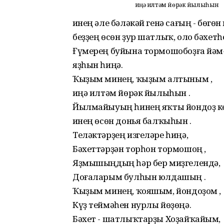
Һиңә илтәм йөрәк йылыһын
Һинең әле бәләкәй генә сағың - бөгө
беҙҙең өсөн ҙур шатлыҡ, оло бәхет
Ғүмерең буйына тормошобоҙға йәм-т
яҙһын һиңә.
Ҡыҙым минең, ҡыҙым алтыным ,
Һиңә илтәм йөрәк йылыһын .
Йылмайыуың һинең яҡты йондоҙ ке
Һинең өсөн донья балҡыһын .
Теләктәрҙең изгеләре һиңә,
Бәхеттәрҙән торһон тормошоң ,
Яҙмышыңдың һәр бер миҙгелендә,
Доғаларым булһын юлдашың .
Ҡыҙым минең, ҡояшым, йондоҙом ,
Күҙ теймәһен нурлы йөҙөңә.
Бәхет - шатлыҡтарҙы Хоҙайҡайым,