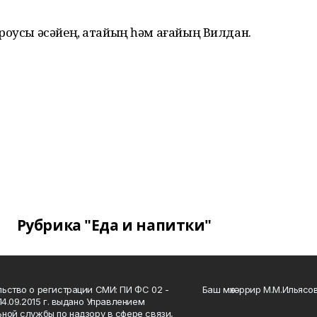
ороусы әсәйең, атайың һәм ағайың Вилдан.
Рубрика "Еда и напитки"
ьство о регистрации СМИ: ПИ ФС 02 -
Баш мөхәррир М.М.Ильясо
14.09.2015 г. выдано Управлением
ной службы по надзору в сфере связи,