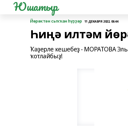
Юшатыр
Йөрәктән сыҡҡан һүҙҙәр
11 ДЕКАБРЯ 2022, 06:44
Һиңә илтәм йө
Ҡәҙерле кешебеҙ - МОРАТОВА Эл
ҡотлайбыҙ!