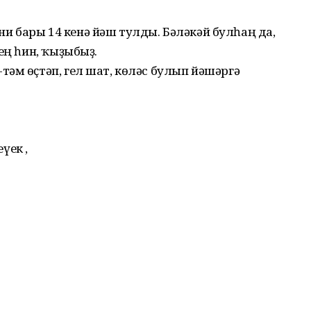
н ни бары 14 кенә йәш тулды. Бәләкәй булһаң да,
һең һин, ҡыҙыбыҙ.
әм өҫтәп, гел шат, көләс булып йәшәргә
үек ,