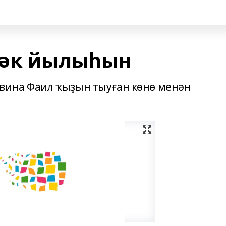
рәк йылыһын
ьвина Фаил ҡыҙын тыуған көнө менән