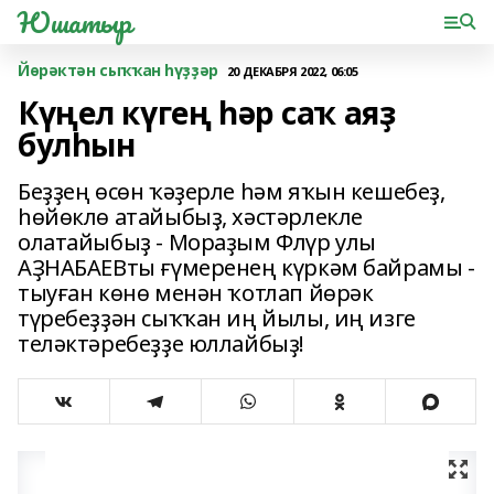
Юшатыр
Йөрәктән сыҡҡан һүҙҙәр
20 ДЕКАБРЯ 2022, 06:05
Күңел күгең һәр саҡ аяҙ
булһын
Беҙҙең өсөн ҡәҙерле һәм яҡын кешебеҙ,
һөйөклө атайыбыҙ, хәстәрлекле
олатайыбыҙ - Мораҙым Флүр улы
АҘНАБАЕВты ғүмеренең күркәм байрамы -
тыуған көнө менән ҡотлап йөрәк
түребеҙҙән сыҡҡан иң йылы, иң изге
теләктәребеҙҙе юллайбыҙ!