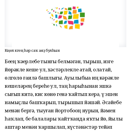
Күңел күгең һәр саҡ аяҙ булһын
Беҙҙең ҡәҙерлебеҙ тынғы белмәгән, тырыш, изге
йөрәкле кеше ул, хәстәрлекле атай, олатай,
өлгөлө ғаилә башлығы. Ауылыбыҙҙа иң кәрәкле
кешеләрҙең береһе ул, таң һарыһынан эшкә
сығып китә, кис көнө генә ҡайтып керә, үҙ эшен
намыҫлы башҡарып, тырышып йәшәй. Әсәйебеҙ
менән бергә, тыуған йортобоҙҙоң нурын, йәмен
һаҡлап, беҙ балалары ҡайтҡанда яҡты йөҙ, йылы
аштар менән ҡаршылап, күстәнәстәр тейәп