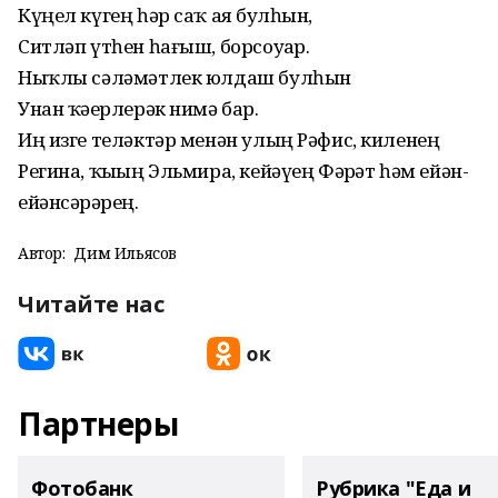
Күңел күгең һәр саҡ аяҙ булһын,
Ситләп үтһен һағыш, борсоуҙар.
Ныҡлы сәләмәтлек юлдаш булһын
Унан ҡәҙерлерәк нимә бар.
Иң изге теләктәр менән улың Рәфис, киленең
Регина, ҡыҙың Эльмира, кейәүең Фәрҙәт һәм ейән-
ейәнсәрҙәрең.
Автор:
Дим Ильясов
Читайте нас
Партнеры
Фотобанк
Рубрика "Еда и