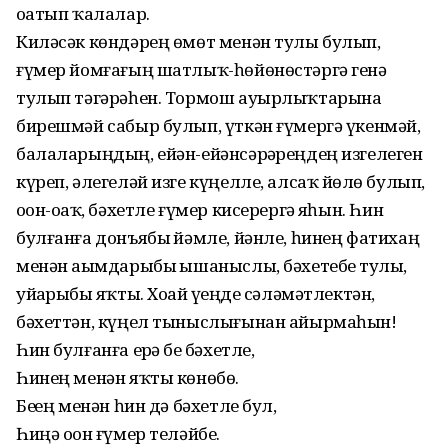
оҙатып ҡалалар.
Киләсәк көндәрең өмөт менән тулы булып,
ғүмер йомғағың шатлыҡ-һөйөнөстәргә генә
тулып тәгәрәһен. Тормош ауырлыҡтарына
бирешмәй сабыр булып, үткән ғүмергә үкенмәй,
балаларыңдың, ейән-ейәнсәрҙәреңдең изгелеген
күреп, әлегеләй изге күңелле, алсаҡ йөҙлө булып,
оҙон-оҙаҡ, бәхетле ғүмер кисерергә яҙһын. Һин
булғанға донъябыҙ йәмле, йәнле, һинең фатихаң
менән аҙымдарыбыҙ ышаныслы, бәхетебеҙ тулы,
уйҙарыбыҙ яҡты. Хоҙай үҙеңде сәләмәтлектән,
бәхеттән, күңел тыныслығынан айырмаһын!
Һин булғанға ерҙә беҙ бәхетле,
Һинең менән яҡты көнөбөҙ.
Беҙҙең менән һин дә бәхетле бул,
Һиңә оҙон ғүмер теләйбеҙ.