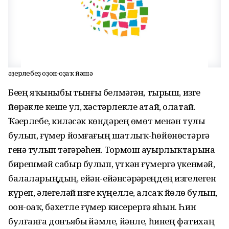
Ҡәҙерлебеҙ оҙон-оҙаҡ йәшә
Беҙҙең яҡыныбыҙ тынғы белмәгән, тырыш, изге
йөрәкле кеше ул, хәстәрлекле атай, олатай.
Ҡәҙерлебеҙ, киләсәк көндәрең өмөт менән тулы
булып, ғүмер йомғағың шатлыҡ-һөйөнөстәргә
генә тулып тәгәрәһен. Тормош ауырлыҡтарына
бирешмәй сабыр булып, үткән ғүмергә үкенмәй,
балаларыңдың, ейән-ейәнсәрҙәреңдең изгелеген
күреп, әлегеләй изге күңелле, алсаҡ йөҙлө булып,
оҙон-оҙаҡ, бәхетле ғүмер кисерергә яҙһын. Һин
булғанға донъябыҙ йәмле, йәнле, һинең фатихаң