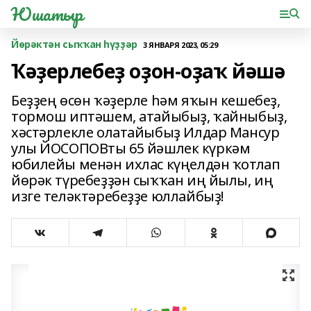
Юшатыр
Йөрәктән сыҡҡан һүҙҙәр
3 ЯНВАРЯ 2023, 05:29
Ҡәҙерлебеҙ оҙон-оҙаҡ йәшә
Беҙҙең өсөн ҡәҙерле һәм яҡын кешебеҙ,
тормош иптәшем, атайыбыҙ, ҡайныбыҙ,
хәстәрлекле олатайыбыҙ Илдар Мансур
улы ЙОСОПОВты 65 йәшлек күркәм
юбилейы менән ихлас күңелдән ҡотлап
йөрәк түребеҙҙән сыҡҡан иң йылы, иң
изге теләктәребеҙҙе юллайбыҙ!