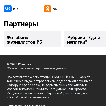
Партнеры
Фотобанк
Рубрика "Еда и
журналистов РБ
напитки"
© 2026 Юшатыр
Об использовании персональных данных
Свидетельство о регистрации СМИ: ПИ ФС 02 - 01456 от
14.09.2015 г. выдано Управлением федеральной службы по
надзору в сфере связи, информационных технологий и
массовых коммуникаций по Республике Башкортостан.
Учредитель: Акционерное общество Издательский дом
«Республика Башкортостан»
Баш мөхәррир М.М.Ильясов