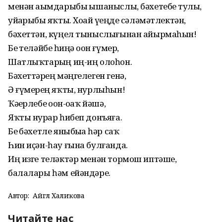
менән аҙымдарыбыҙ ышаныслы, бәхетебеҙ тулы,
уйҙарыбыҙ яҡты. Хоҙай үҙеңде сәләмәтлектән,
бәхеттән, күңел тыныслығынан айырмаһын!
Беҙ теләйбеҙ һиңә оҙон ғүмер,
Шатлыҡтарҙың иң-иң олоһон.
Бәхеттәрҙең мәңгелеген генә,
Ә ғүмерҙең яҡты, нурлыһын!
Ҡәҙерлебеҙ оҙон-оҙаҡ йәшә,
Яҡты нурҙар һибеп донъяға.
Беҙ бәхетле яныбыҙҙа һәр саҡ
Һин иҫән-һау ғына булғанда.
Иң изге теләктәр менән тормош иптәше,
балалары һәм ейәндәре.
Автор:
Айгөл Халиҡова
Читайте нас