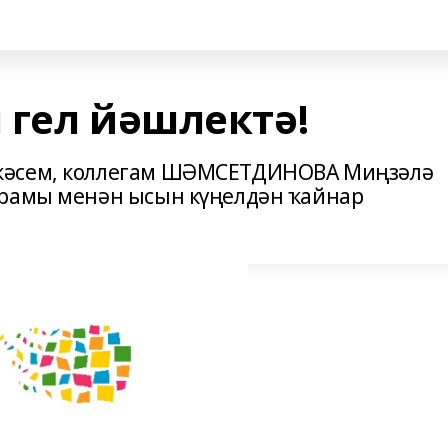
 гел йәшлектә!
кәсем, коллегам ШӘМСЕТДИНОВА Миңзәлә
йрамы менән ысын күңелдән ҡайнар