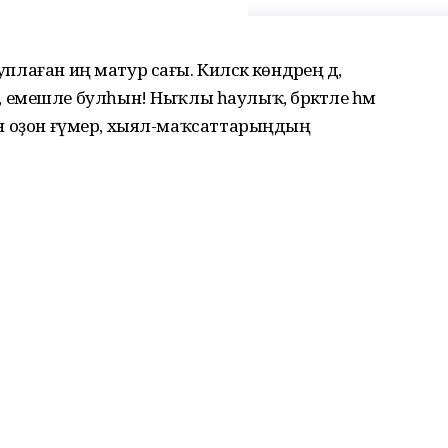
плаған иң матур сағы. Киләсәк көндәрең дә,
мешле булһын! Ныҡлы һаулыҡ, бәрәкәтле һәм
нгән оҙон ғүмер, хыял-маҡсаттарыңдың