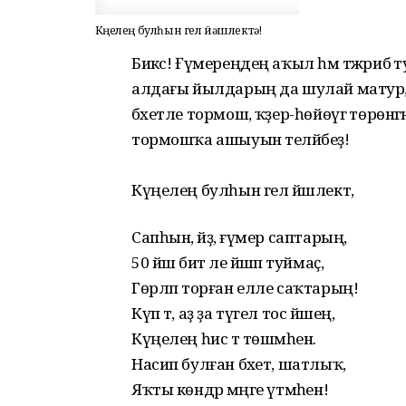
Күңелең булһын гел йәшлектә!
Бикәс! Ғүмереңдең аҡыл һәм тәжрибә ту
алдағы йылдарың да шулай матур, е
бәхетле тормош, ҡәҙер-һөйөүгә төрө
тормошҡа ашыуын теләйбеҙ!
Күңелең булһын гел йәшлектә,
Сапһын, әйҙә, ғүмер саптарың,
50 йәш бит әле йәшәп туймаҫ,
Гөрләп торған елле саҡтарың!
Күп тә, аҙ ҙа түгел тос йәшең,
Күңелең һис тә төшмәһен.
Насип булған бәхет, шатлыҡ,
Яҡты көндәр мәңге үтмәһен!