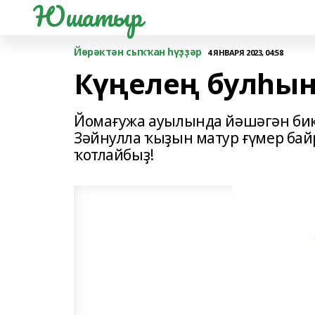
Юшатыр
Йөрәктән сыҡҡан һүҙҙәр
4 ЯНВАРЯ 2023, 04:58
Күңелең булһын
Йомағужа ауылында йәшәгән би
Зәйнулла ҡыҙын матур ғүмер ба
ҡотлайбыҙ!