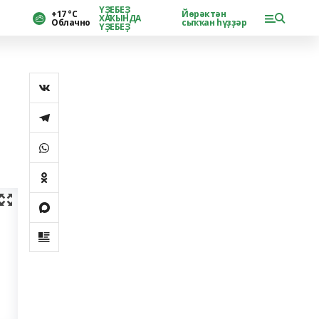
ҮҘЕБЕҘ
+17 °С
Йөрәктән
ХАҠЫНДА
Облачно
сыҡҡан һүҙҙәр
ҮҘЕБЕҘ