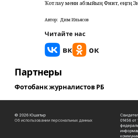
Ҡотлау менән абзыйың Фәнит, еңгәң З
Автор:
Дим Ильясов
Читайте нас
Партнеры
Фотобанк журналистов РБ
© 2026 Юшатыр
Свидетел
Об использовании персональных данных
01456 от 
федераль
информац
коммуник