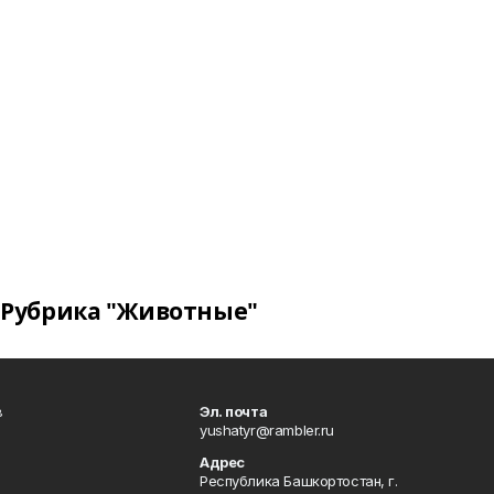
Рубрика "Животные"
в
Эл. почта
yushatyr@rambler.ru
Адрес
Республика Башкортостан, г.