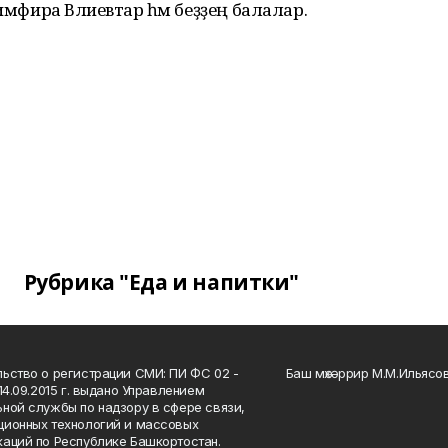
имфира Вәлиевтар һәм беҙҙең балалар.
Рубрика "Еда и напитки"
ьство о регистрации СМИ: ПИ ФС 02 -
Баш мөхәррир М.М.Ильясо
14.09.2015 г. выдано Управлением
ной службы по надзору в сфере связи,
ионных технологий и массовых
аций по Республике Башкортостан.