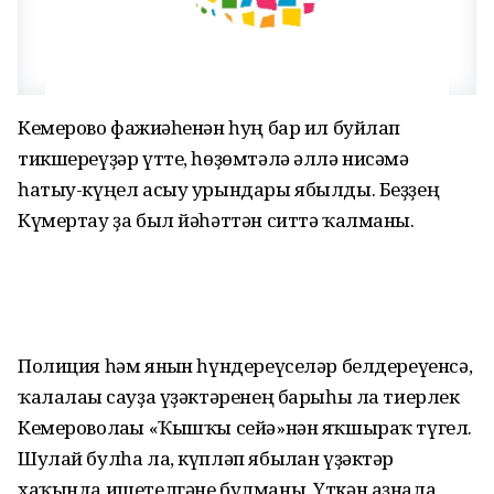
Кемерово фажиғәһенән һуң бар ил буйлап
тикшереүҙәр үтте, һөҙөмтәлә әллә нисәмә
һатыу-күңел асыу урындары ябылды. Беҙҙең
Күмертау ҙа был йәһәттән ситтә ҡалманы.
Полиция һәм янғын һүндереүселәр белдереүенсә,
ҡалалағы сауҙа үҙәктәренең барыһы ла тиерлек
Кемероволағы «Ҡышҡы сейә»нән яҡшыраҡ түгел.
Шулай булһа ла, күпләп ябылған үҙәктәр
хаҡында ишетелгәне булманы. Үткән аҙнала