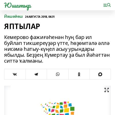
Юшатыр
Йәшәйеш
24 АВГУСТА 2018, 06:31
ЯПТЫЛАР
Кемерово фажиғәһенән һуң бар ил
буйлап тикшереүҙәр үтте, һөҙөмтәлә әллә
нисәмә һатыу-күңел асыу урындары
ябылды. Беҙҙең Күмертау ҙа был йәһәттән
ситтә ҡалманы.