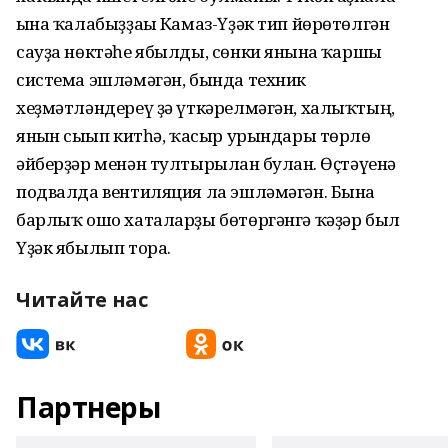
ғына ҡалабыҙҙағы Камаз-Үҙәк тип йөрөтөлгән
сауҙа нөктәһе ябылды, сөнки янғынға ҡаршы
система эшләмәгән, бында техник
хеҙмәтләндереү ҙә үткәрелмәгән, халыҡтың,
янғын сығып китһә, ҡасыр урындары төрлө
әйберҙәр менән тултырылған булған. Өҫтәүенә
подвалда вентиляция ла эшләмәгән. Бына
барлыҡ ошо хаталарҙы бөтөргәнгә ҡәҙәр был
Үҙәк ябылып тора.
Читайте нас
Партнеры