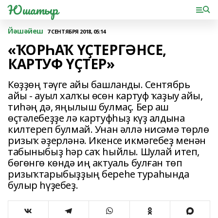
Юшатыр
Йәшәйеш
7 СЕНТЯБРЯ 2018, 05:14
«ҠОРҺАҠ ҮҪТЕРГӘНСЕ,
КАРТУФ ҮҪТЕР»
Көҙҙөң тәүге айы башланды. Сентябрь
айы - ауыл халҡы өсөн картуф ҡаҙыу айы,
тиһәң дә, яңылыш булмаҫ. Бер аш
өҫтәлебеҙҙе лә картуфһыҙ күҙ алдына
килтереп булмай. Унан әллә нисәмә төрлө
ризыҡ әҙерләнә. Икенсе икмәгебеҙ менән
табыныбыҙ һәр саҡ һыйлы. Шулай итеп,
бөгөнгө көндә иң актуаль булған төп
ризыҡтарыбыҙҙың береһе тураһында
булыр һүҙебеҙ.