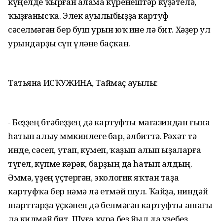
күңелде ҡырған алама күренештәр күҙәтелә,
ҡыҙғанысҡа. Элек ауылыбыҙҙа картуф
сәселмәгән бер буш урын юҡ ине лә бит. Хәҙер ул
урындарҙы сүп үләне баҫҡан.
Татьяна ИСҠУЖИНА, Таймаҫ ауылы:
- Беҙҙең бөтәбеҙҙең дә картуфты магазиндан ғына
һатып алыу мөмкинлеге бар, әлбиттә. Рәхәт тә
инде, сәсеп, утап, күмеп, ҡаҙып алып ыҙаларға
түгел, күпме кәрәк, барҙың да һатып алдың.
Әммә, үҙең үҫтергән, экологик яҡтан таҙа
картуфҡа бер нәмә лә етмәй шул. Ҡайҙа, ниндәй
шарттарҙа үҫкәнен дә белмәгән картуфты ашағы
ла килмәй бит. Шуға күрә беҙ йыл да үҙебеҙ