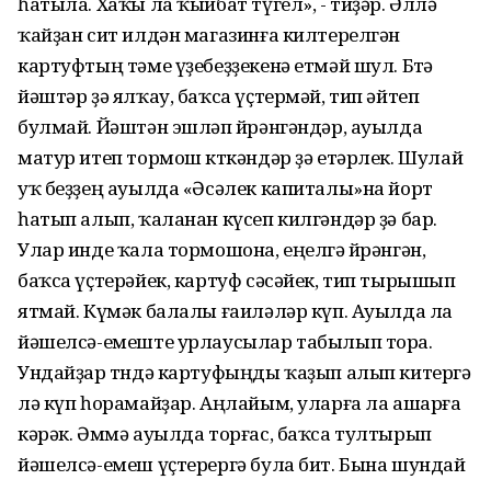
һатыла. Хаҡы ла ҡыйбат түгел», - тиҙәр. Әллә
ҡайҙан сит илдән магазинға килтерелгән
картуфтың тәме үҙебеҙҙекенә етмәй шул. Бөтә
йәштәр ҙә ялҡау, баҡса үҫтермәй, тип әйтеп
булмай. Йәштән эшләп өйрәнгәндәр, ауылда
матур итеп тормош көткәндәр ҙә етәрлек. Шулай
уҡ беҙҙең ауылда «Әсәлек капиталы»на йорт
һатып алып, ҡаланан күсеп килгәндәр ҙә бар.
Улар инде ҡала тормошона, еңелгә өйрәнгән,
баҡса үҫтерәйек, картуф сәсәйек, тип тырышып
ятмай. Күмәк балалы ғаиләләр күп. Ауылда ла
йәшелсә-емеште урлаусылар табылып тора.
Ундайҙар төндә картуфыңды ҡаҙып алып китергә
лә күп һорамайҙар. Аңлайым, уларға ла ашарға
кәрәк. Әммә ауылда торғас, баҡса тултырып
йәшелсә-емеш үҫтерергә була бит. Бына шундай