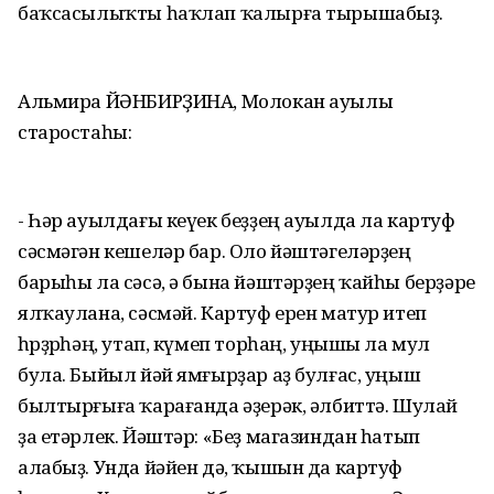
баҡсасылыҡты һаҡлап ҡалырға тырышабыҙ.
Альмира ЙӘНБИРҘИНА, Молокан ауылы
старостаһы:
- Һәр ауылдағы кеүек беҙҙең ауылда ла картуф
сәсмәгән кешеләр бар. Оло йәштәгеләрҙең
барыһы ла сәсә, ә бына йәштәрҙең ҡайһы берҙәре
ялҡаулана, сәсмәй. Картуф ерен матур итеп
һөрҙөрһәң, утап, күмеп торһаң, уңышы ла мул
була. Быйыл йәй ямғырҙар аҙ булғас, уңыш
былтырғыға ҡарағанда әҙерәк, әлбиттә. Шулай
ҙа етәрлек. Йәштәр: «Беҙ магазиндан һатып
алабыҙ. Унда йәйен дә, ҡышын да картуф