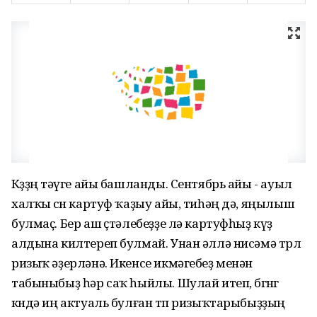
Көҙҙөң тәүге айы башланды. Сентябрь айы - ауыл
халҡы өсөн картуф ҡаҙыу айы, тиһәң дә, яңылыш
булмаҫ. Бер аш өҫтәлебеҙҙе лә картуфһыҙ күҙ
алдына килтереп булмай. Унан әллә нисәмә төрлө
ризыҡ әҙерләнә. Икенсе икмәгебеҙ менән
табыныбыҙ һәр саҡ һыйлы. Шулай итеп, бөгөнгө
көндә иң актуаль булған төп ризыҡтарыбыҙҙың