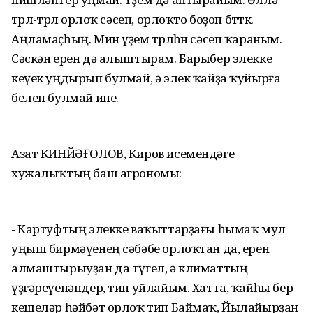
төрлө-төрлө орлоҡ сәсеп, орлоҡто боҙоп бөттөк.
Аңламаҫһың. Мин үҙем төрлөһөн сәсеп ҡараным.
Сәскән ерен дә алыштырам. Барыбер элекке
кеүек уңдырып булмай, ә элек ҡайҙа ҡуйырға
белеп булмай ине.
Азат КИНЙӘҒОЛОВ, Киров исемендәге
хужалыҡтың баш агрономы:
- Картуфтың элекке ваҡыттарҙағы һымаҡ мул
уңыш бирмәүенең сәбәбе орлоҡтан да, ерен
алмаштырыуҙан да түгел, ә климаттың
үҙгәреүенәндер, тип уйлайым. Хатта, ҡайһы бер
кешеләр һәйбәт орлоҡ тип Баймаҡ, Йылайырҙан