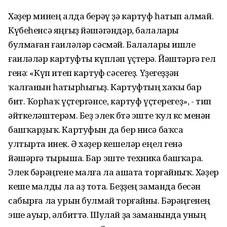
Хәҙер минең алда берәү ҙә картуф һатып алмай.
Күбеһенсә яңғыҙ йәшәгәндәр, балалары
булмаған ғаиләләр сәсмәй. Балалары ишле
ғаиләләр картуфты күпләп үҫтерә. Йәштәргә гел
генә: «Күп итеп картуф сәсегеҙ. Үҙегеҙҙән
ҡалғанын һатырһығыҙ. Картуфтың хаҡы бар
бит. Ҡорһаҡ үҫтергәнсе, картуф үҫтерегеҙ», - тип
әйткеләштерәм. Беҙ элек бөтә эште ҡул көсө менән
башҡарҙыҡ. Картуфын да бер нисә баҡса
ултырта инек. Ә хәҙер кешеләр еңел генә
йәшәргә тырыша. Бар эште техника башҡара.
Элек бәрәңгене малға ла ашата торғайныҡ. Хәҙер
кеше малды ла аҙ тота. Беҙҙең заманда бесән
сабырға ла урын булмай торғайны. Бәрәңгенең
эше ауыр, әлбиттә. Шулай ҙа заманында уның