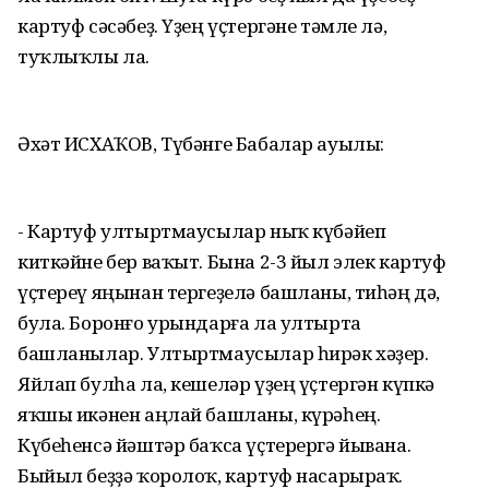
картуф сәсәбеҙ. Үҙең үҫтергәне тәмле лә,
туҡлыҡлы ла.
Әхәт ИСХАҠОВ, Түбәнге Бабалар ауылы:
- Картуф ултыртмаусылар ныҡ күбәйеп
киткәйне бер ваҡыт. Бына 2-3 йыл элек картуф
үҫтереү яңынан тергеҙелә башланы, тиһәң дә,
була. Боронғо урындарға ла ултырта
башланылар. Ултыртмаусылар һирәк хәҙер.
Яйлап булһа ла, кешеләр үҙең үҫтергән күпкә
яҡшы икәнен аңлай башланы, күрәһең.
Күбеһенсә йәштәр баҡса үҫтерергә йывана.
Быйыл беҙҙә ҡоролоҡ, картуф насарыраҡ.