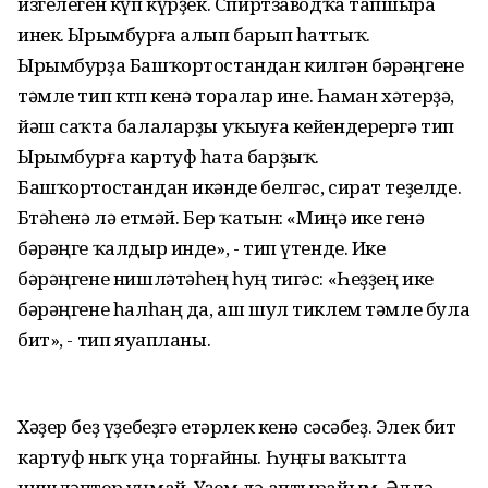
изгелеген күп күрҙек. Спиртзаводҡа тапшыра
инек. Ырымбурға алып барып һаттыҡ.
Ырымбурҙа Башҡортостандан килгән бәрәңгене
тәмле тип көтөп кенә торалар ине. Һаман хәтерҙә,
йәш саҡта балаларҙы уҡыуға кейендерергә тип
Ырымбурға картуф һата барҙыҡ.
Башҡортостандан икәнде белгәс, сират теҙелде.
Бөтәһенә лә етмәй. Бер ҡатын: «Миңә ике генә
бәрәңге ҡалдыр инде», - тип үтенде. Ике
бәрәңгене нишләтәһең һуң тигәс: «Һеҙҙең ике
бәрәңгене һалһаң да, аш шул тиклем тәмле була
бит», - тип яуапланы.
Хәҙер беҙ үҙебеҙгә етәрлек кенә сәсәбеҙ. Элек бит
картуф ныҡ уңа торғайны. Һуңғы ваҡытта
нишләптер уңмай. Үҙем дә аптырайым. Әллә