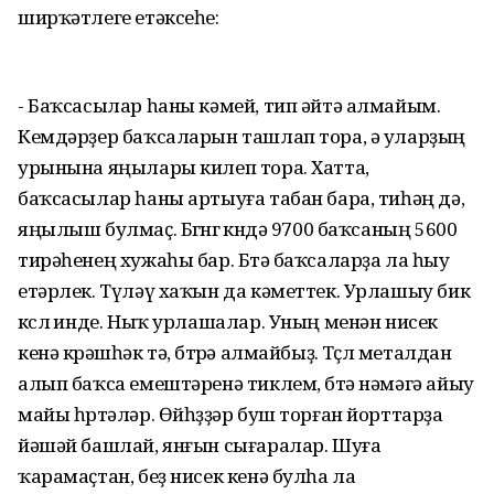
ширҡәтлеге етәксеһе:
- Баҡсасылар һаны кәмей, тип әйтә алмайым.
Кемдәрҙер баҡсаларын ташлап тора, ә уларҙың
урынына яңылары килеп тора. Хатта,
баҡсасылар һаны артыуға табан бара, тиһәң дә,
яңылыш булмаҫ. Бөгөнгө көндә 9700 баҡсаның 5600
тирәһенең хужаһы бар. Бөтә баҡсаларҙа ла һыу
етәрлек. Түләү хаҡын да кәметтек. Урлашыу бик
көслө инде. Ныҡ урлашалар. Уның менән нисек
кенә көрәшһәк тә, бөтөрә алмайбыҙ. Төҫлө металдан
алып баҡса емештәренә тиклем, бөтә нәмәгә айыу
майы һөртәләр. Өйһөҙҙәр буш торған йорттарҙа
йәшәй башлай, янғын сығаралар. Шуға
ҡарамаҫтан, беҙ нисек кенә булһа ла