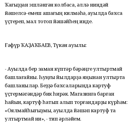
Ҡағыҙҙан эшләнгән колбаса, әллә ниндәй
йәшелсә-емеш ашағың килмәһә, ауылда баҡса
үҫтереп, мал тотоп йәшәйһең инде.
Ғәфүр ҠАҘАҠБАЕВ, Түкән ауылы:
- Ауылда бер заман күптәр бәрәңге ултыртмай
башлағайны. Һуңғы йылдарҙа яңынан ултырта
башланылар. Беҙҙә баҡсаларында картуф
үҫтермәгәндәр бик һирәк. Магазинға барған
һайын, картуф һатып алып торғандарҙы күрһәм:
«Оялмайһығыҙмы, ауылда йәшәп картуф та
ултыртмай ни», - тип әрләйем.