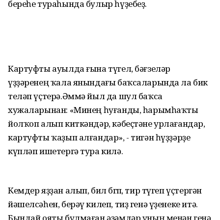
береһе тураһында булыр һүҙебеҙ.
Картуфты ауылда ғына түгел, бәғзеләр
үҙҙәренең ҡала янындағы баҡсаларында ла бик
теләп үҫтерә.Әммә йыл да шул баҡса
хужаларынан: «Минең һуғанды, һарымһаҡты
йолҡоп алып киткәндәр, кәбеҫтәне урлағандар,
картуфты ҡаҙып алғандар», - тигән һүҙҙәрҙе
күпләп ишетергә тура килә.
Кемдер яҙҙан алып, бил бөгөп, тир түгеп үҫтергән
йәшелсәһен, берәү килеп, тиҙ генә үҙенеке итә.
Бындай ояты булмаған әҙәмдәр уның менән генә