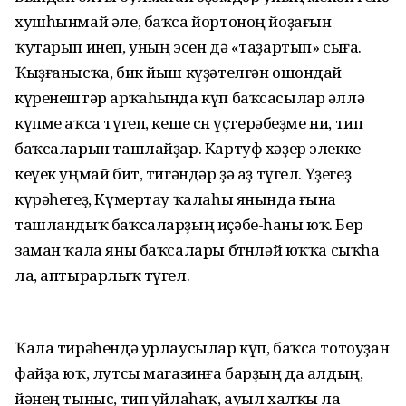
хушһынмай әле, баҡса йортоноң йоҙағын
ҡутарып инеп, уның эсен дә «таҙартып» сыға.
Ҡыҙғанысҡа, бик йыш күҙәтелгән ошондай
күренештәр арҡаһында күп баҡсасылар әллә
күпме аҡса түгеп, кеше өсөн үҫтерәбеҙме ни, тип
баҡсаларын ташлайҙар. Картуф хәҙер элекке
кеүек уңмай бит, тигәндәр ҙә аҙ түгел. Үҙегеҙ
күрәһегеҙ, Күмертау ҡалаһы янында ғына
ташландыҡ баҡсаларҙың иҫәбе-һаны юҡ. Бер
заман ҡала яны баҡсалары бөтөнләй юҡҡа сыҡһа
ла, аптырарлыҡ түгел.
Ҡала тирәһендә урлаусылар күп, баҡса тотоуҙан
файҙа юҡ, лутсы магазинға барҙың да алдың,
йәнең тыныс, тип уйлаһаҡ, ауыл халҡы ла