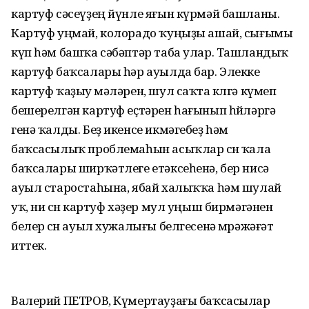
картуф сәсеүҙең йүнле яғын күрмәй башланы.
Картуф уңмай, колорадо ҡуңыҙы ашай, сығымы
күп һәм башҡа сәбәптәр таба улар. Ташландыҡ
картуф баҡсалары һәр ауылда бар. Элекке
картуф ҡаҙыу өмәләрен, шул саҡта көлгә күмеп
бешерелгән картуф еҫтәрен һағынып һөйләргә
генә ҡалды. Беҙ икенсе икмәгебеҙ һәм
баҡсасылыҡ проблемаһын асыҡлар өсөн ҡала
баҡсалары ширҡәтлеге етәксеһенә, бер нисә
ауыл старостаһына, ябай халыҡҡа һәм шулай
уҡ, ни өсөн картуф хәҙер мул уңыш бирмәгәнен
белер өсөн ауыл хужалығы белгесенә мөрәжәғәт
иттек.
Валерий ПЕТРОВ, Күмертауҙағы баҡсасылар