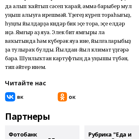
да алып ҡайтып сәсеп ҡарай, әммә барыбер мул
уңыш алыуға ирешмәй. Үҙегеҙ күреп тораһығыҙ,
һуңғы йылдарҙа көндәр бик эҫе тора, эҫе елдәр
иҫә. Ямғыр аҙ яуа. Элек бит ямғыры ла
ваҡытында һәм күберәк яуа ине, йылғаларыбыҙ
ҙа тулыраҡ булды. Йылдан-йыл климат үҙгәрә
бара. Шунлыҡтан картуфтың да уңышы түбән,
тип әйтер инем.
Читайте нас
Партнеры
Фотобанк
Рубрика "Еда и