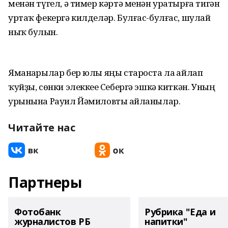
менән түгел, ә тимер кәртә менән уратырға тигән
уртаҡ фекергә килделәр. Булғас-булғас, шулай
ныҡ булһын.
Яманһарылар бер юлы яңы староста ла һайлап
ҡуйҙы, сөнки элеккеһе Себергә эшкә киткән. Уның
урынына Рауил Йәмиловты һайланылар.
Читайте нас
Партнеры
Фотобанк
Рубрика "Еда и
журналистов РБ
напитки"