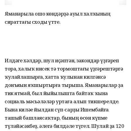
Яманһарыла ошо көндәрҙә ауыл халҡының
сираттағы сходы үтте.
Илдәге хәлдәр, шул иҫәптән, закондар үҙгәреп
тора, халыҡ нисек тә тормоштағы үҙгәрештәргә
ҡулайлашырға, хатта ҡулынан килгәнсә
донъяһын яҡшыртырға тырыша. Яманһарылар ҙа
тик ятмай, был йыйылышта байтаҡ ҡына
социаль мәсьәләләр уртаға һалып тикшерелде.
Бына киләһе йылдан сүп-сарҙы Ишембайға
ташый башлаясаҡтар, бының өсөн күпме
түләйәсәкбеҙ, әлегә билдәле түгел. Шулай ҙа 120