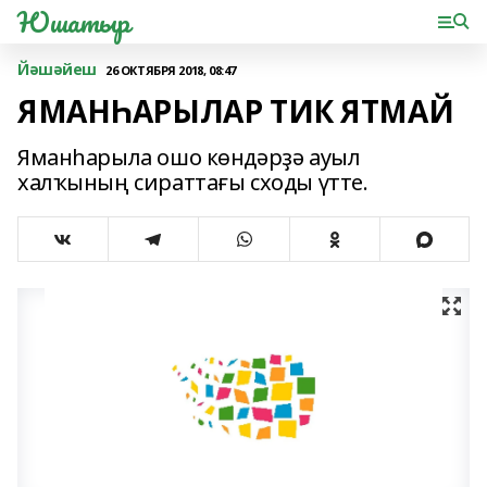
Юшатыр
Йәшәйеш
26 ОКТЯБРЯ 2018, 08:47
ЯМАНҺАРЫЛАР ТИК ЯТМАЙ
Яманһарыла ошо көндәрҙә ауыл
халҡының сираттағы сходы үтте.