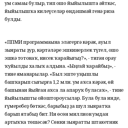
һум самаһы булыр, тип ошо йыйылышта әйткәс,
йыйылышҡа килеүселәр өндәшмәй генә риза
булды.
«ППМИ программаһына эләгергә кәрәк, ауыл
зыяраты ҙур, кәртәләре эшкинерлек түгел, ошо
эшкә тотонһаҡ, нисек ҡарайһығыҙ?», - тигән һорау
ҡуйылды халыҡ алдына. «Ыңғай ҡарайбыҙ», -
тине яманһарылар. «Был эште уңышлы
башҡарып сығырға 1,2 млн. һум аҡса кәрәк, өй
башынан йыйған аҡса ла апаруҡ буласаҡ», - тине
йыйылышты ойоштороусылар. Булһа була инде,
ғүмеребеҙ бөткәс, барыбыҙ ҙа шул зыяратҡа
барып ятабыҙ бит. Ни өсөн миллион һумдан
артыҡҡа төшәсәк? Сөнки зыяратты штакетник