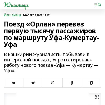
Юшатыр
Йәшәйеш
14 АПРЕЛЯ 2021, 13:17
Поезд «Орлан» перевез
первую тысячу пассажиров
по маршруту Уфа-Кумертау-
Уфа
В Башкирии журналисты побывали в
интересной поездке, «протестировав»
работу нового поезда «Уфа — Кумертау —
Уфа».