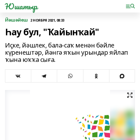
Юшатыр
Йәшәйеш
2 НОЯБРЯ 2021, 08:33
Һау бул, "Ҡайынҡай"
Иҫке, йәшлек, бала-саҡ менән бәйле
күренештәр, йәнгә яҡын урындар яйлап
ҡына юҡҡа сыға.