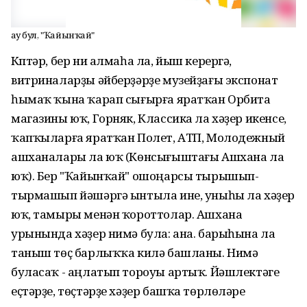
Һау бул, "Ҡайынҡай"
Күптәр, бер ни алмаһа ла, йыш керергә,
витриналарҙы әйберҙәрҙе музейҙағы экспонат
һымаҡ ҡына ҡарап сығырға яратҡан Орбита
магазины юҡ, Горняк, Классика ла хәҙер икенсе,
ҡапҡыларға яратҡан Полет, АТП, Молодежный
ашханалары ла юҡ (Көнсығыштағы Ашхана ла
юҡ). Бер "Ҡайынҡай" ошоңарсы тырышып-
тырмашып йәшәргә ынтыла ине, уныһы ла хәҙер
юҡ, тамыры менән ҡороттолар. Ашхана
урынында хәҙер нимә була: ана. барыһына ла
таныш төҫ барлыҡҡа килә башланы. Нимә
буласаҡ - аңлатып тороуы артыҡ. Йәшлектәге
еҫтәрҙе, төҫтәрҙе хәҙер башҡа төрлөләре