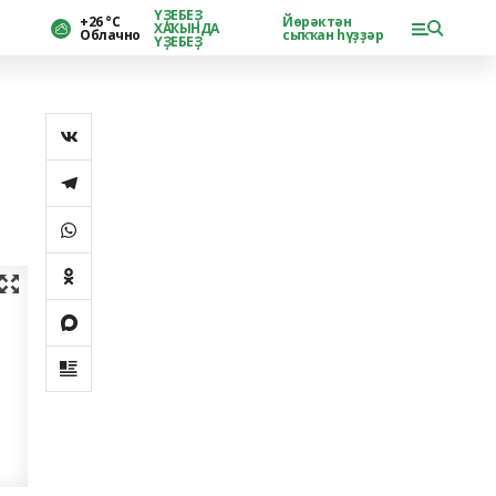
ҮҘЕБЕҘ
+26 °С
Йөрәктән
ХАҠЫНДА
Облачно
сыҡҡан һүҙҙәр
ҮҘЕБЕҘ