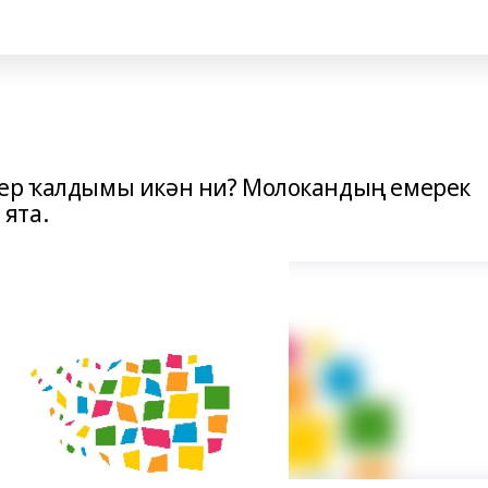
бер ҡалдымы икән ни? Молокандың емерек
 ята.