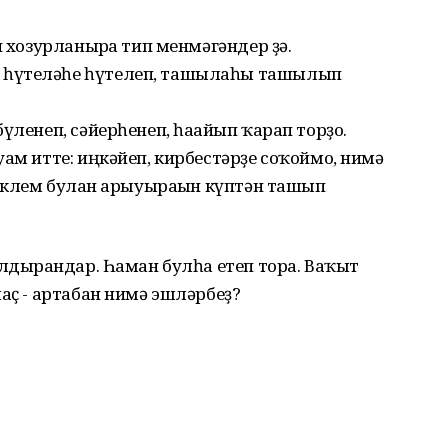
п хозурланырға тип менмәгәндер ҙә.
 һүтеләһе һүтелеп, ташылаһы ташылып
үленеп, сәйерһенеп, һағайып ҡарап торҙо.
уам итте: иңкәйеп, кирбестәрҙе соҡоймо, нимә
тиклем булған арыуырағын күптән ташып
алдырғандар. Һаман булһа етеп тора. Ваҡыт
маҫ - артабан нимә эшләрбеҙ?