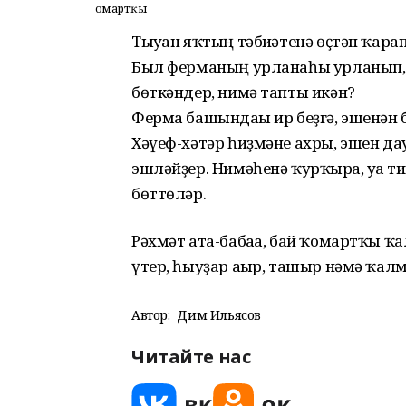
Ҡомартҡы
Тыуған яҡтың тәбиғәтенә өҫтән ҡара
Был ферманың урланаһы урланып,
бөткәндер, нимә тапты икән?
Ферма башындағы ир беҙгә, эшенән б
Хәүеф-хәтәр һиҙмәне ахры, эшен да
эшләйҙер. Нимәһенә ҡурҡырға, уға 
бөттөләр.
Рәхмәт ата-бабаға, бай ҡомартҡы ҡ
үтер, һыуҙар ағыр, ташыр нәмә ҡал
Автор:
Дим Ильясов
Читайте нас