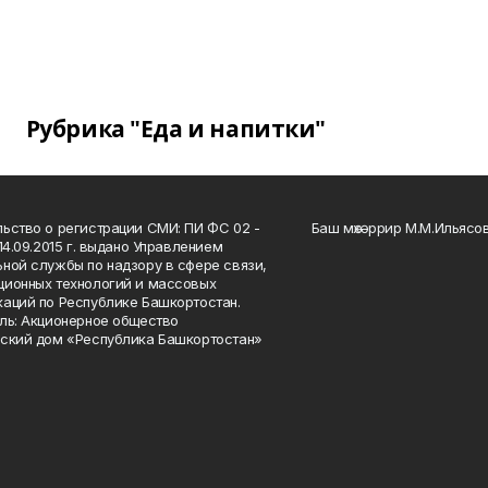
Рубрика "Еда и напитки"
ьство о регистрации СМИ: ПИ ФС 02 -
Баш мөхәррир М.М.Ильясо
14.09.2015 г. выдано Управлением
ной службы по надзору в сфере связи,
ионных технологий и массовых
аций по Республике Башкортостан.
ль: Акционерное общество
ский дом «Республика Башкортостан»