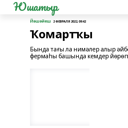
Юшатыр
Йәшәйеш
2 ФЕВРАЛЯ 2022, 09:42
Ҡомартҡы
Бында тағы ла нимәлер алыр әй
фермаһы башында кемдер йөрөп