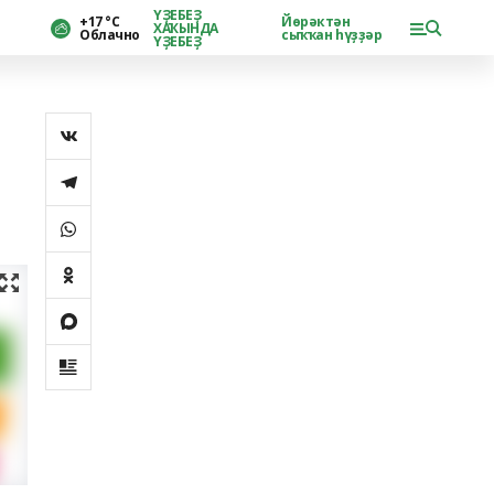
ҮҘЕБЕҘ
+17 °С
Йөрәктән
ХАҠЫНДА
Облачно
сыҡҡан һүҙҙәр
ҮҘЕБЕҘ