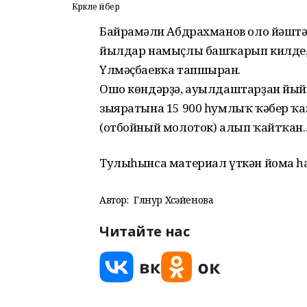
Кәрәкле әйбер
Байрамғәли Абдрахманов оло йәшт
йылдар намыҫлы башҡарып килде, ә
Үлмәҫбаевҡа тапшырған.
Ошо көндәрҙә, ауылдаштарҙан йыйы
зыяратына 15 900 һумлыҡ ҡәбер ҡаҙ
(отбойный молоток) алып ҡайтҡан..
Тулыһынса материал үткән йома һ
Автор:
Гөлнур Хөсәйенова
Читайте нас