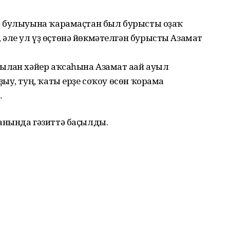
ә булыуына ҡарамаҫтан был бурысты оҙаҡ
ле ул үҙ өҫтөнә йөкмәтелгән бурысты Азамат
лған хәйер аҡсаһына Азамат ағай ауыл
ыу, туң, ҡаты ерҙе соҡоу өсөн ҡорама
.
анында гәзиттә баҫылды.