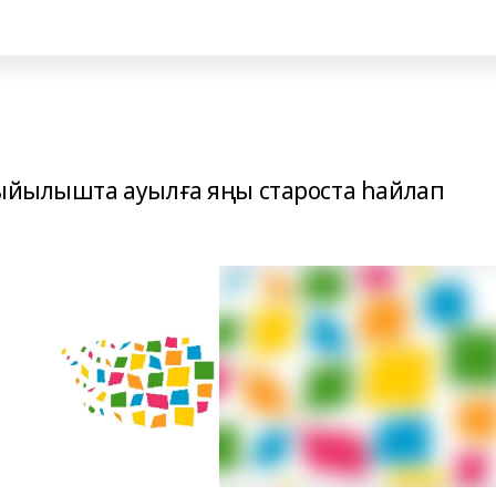
йыйылышта ауылға яңы староста һайлап