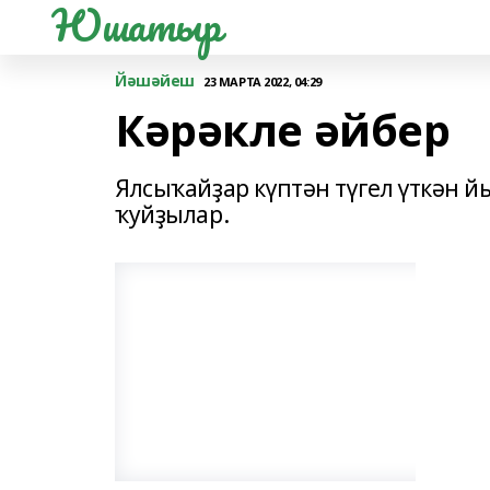
Юшатыр
Йәшәйеш
23 МАРТА 2022, 04:29
Кәрәкле әйбер
Ялсыҡайҙар күптән түгел үткән 
ҡуйҙылар.