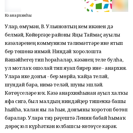
Кәзә анархияһы
Улар, ғөмүмән, В. Ульяновтың кем икәнен дә
белмәй, Көйөргәҙе районы Яңы Таймаҫ ауылы
кәзәләренең коммунизм тәғлимәттәре ике ятып
бер төшөнә инмәй. Ниндәй ҡоролошта
йәшәйһегеҙ тип һораһалар, кәзәнең теле булһа,
ул мотлаҡ ошолай тип яуап бирер ине - анархия.
Уларға ике донъя - бер мөрйә, ҡайҙа теләй,
шундай бара, нимә теләй, шуны эшләй.
Көтөүселәре юҡ. Кәзә анархияһынан ауыл халҡы
яфа сигә, был малдың ниндәйҙер тишеккә башы
һыйһа, ҡалған яғы ла һыя, донъяны ҡоротоп бөтөп
баралар. Уларға тиҙ рәүештә Ленин бабай һымаҡ
дөрөҫ юл күрһәткән юлбашсы-көтөүсе кәрәк.