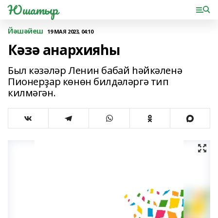
Юшатыр
Йәшәйеш
19 МАЯ 2023, 04:10
Кәзә анархияһы
Был кәзәләр Ленин бабай һәйкәленә
Пионерҙар көнөн билдәләргә тип
килмәгән.