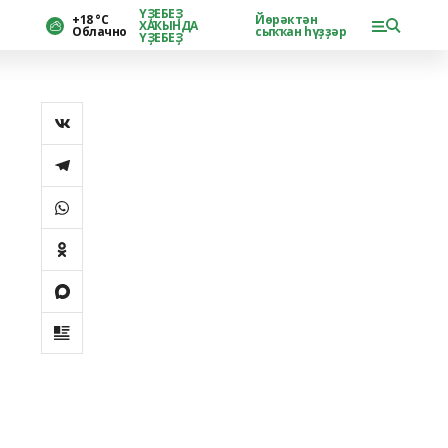
ҮҘЕБЕҘ
+18 °С
Йөрәктән
ХАҠЫНДА
Облачно
сыҡҡан һүҙҙәр
ҮҘЕБЕҘ