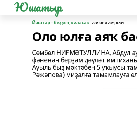
Юшатыр
Йәштәр - беҙҙең киләсәк
29 ИЮНЯ 2021, 07:41
Оло юлға аяҡ б
Сөмбөл НИҒМӘТУЛЛИНА, Абдул ау
фәненән берҙәм дәүләт имтихан
Ауылыбыҙ мәктәбен 5 уҡыусы там
Рәжәпова) миҙалға тамамлауға ө