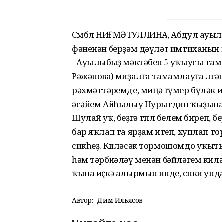
Сөмбөл НИҒМӘТУЛЛИНА, Абдул ауыл
фәненән берҙәм дәүләт имтиханын
- Ауылыбыҙ мәктәбен 5 уҡыусы там
Рәжәпова) миҙалға тамамлауға өлгә
рәхмәттәремде, миңә ғүмер бүләк ит
әсәйем Айһылыу Нурытдин ҡыҙына
Шулай уҡ, беҙгә төплө белем биреп,
бар яҡлап та ярҙам итеп, хуплап 
сикһеҙ. Киләсәк тормошомдо уҡыты
һәм тәрбиәләү менән бәйләгем кил
ҡына иҫкә алырмын инде, сөнки унд
Автор:
Дим Ильясов