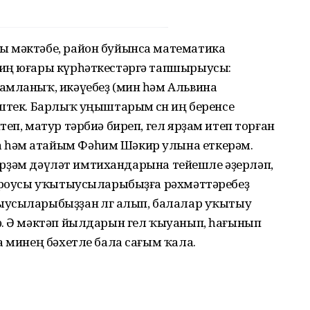
ы мәктәбе, район буйынса математика
 иң юғары күрһәткестәргә тапшырыусы:
амланыҡ, икәүебеҙ (мин һәм Альвина
штек. Барлыҡ уңыштарым өсөн иң беренсе
еп, матур тәрбиә биреп, гел ярҙам итеп торған
 һәм атайым Фәһим Шәкир улына еткерәм.
 берҙәм дәүләт имтихандарына тейешле әҙерләп,
тороусы уҡытыусыларыбыҙға рәхмәттәребеҙ
усыларыбыҙҙан өлгө алып, балалар уҡытыу
ә. Ә мәктәп йылдарын гел ҡыуанып, һағынып
а минең бәхетле бала сағым ҡала.