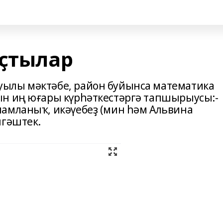
аҫтылар
ылы мәктәбе, район буйынса математика
ын иң юғары күрһәткестәргә тапшырыусы:-
амланыҡ, икәүебеҙ (мин һәм Альвина
лгәштек.