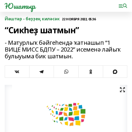
Юшатыр
Йәштәр - беҙҙең киләсәк
22 НОЯБРЯ 2022, 05:36
“Сикһеҙ шатмын”
- Матурлыҡ бәйгеһендә ҡатнашып “1
ВИЦЕ МИСС БДПУ – 2022” исеменә лайыҡ
булыуыма бик шатмын.