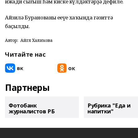
ижади сығыш һәм киске күлдәктәрҙә дефиле.
Айзилә Буранованың еңеүе хаҡында гәзиттә
баҫылды.
Автор:
Айгөл Халиҡова
Читайте нас
Партнеры
Фотобанк
Рубрика "Еда и
журналистов РБ
напитки"