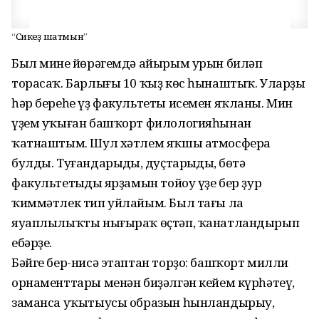
“Сикһеҙ шатмын”
Был минең йөрәгемдә айырым урын биләп
торасаҡ. Барлығы 10 ҡыҙ көс һынаштыҡ. Уларҙың
һәр береһе үҙ факультеты исемен яҡланы. Мин
үҙем уҡыған башҡорт филологияһынан
ҡатнаштым. Шул хәтлем яҡшы атмосфера
булды. Туғандарыңдың, дуҫтарыңдың, бөтә
факультетыңдың ярҙамын тойоу үҙе бер ҙур
ҡиммәтлек тип уйлайым. Был тағы ла
яуаплылыҡты нығыраҡ өҫтәп, ҡанатландырып
ебәрҙе.
Бәйге бер-нисә этаптан торҙо: башҡорт милли
орнаменттары менән биҙәлгән кейем күрһәтеү,
заманса уҡытыусы образын һынландырыу,