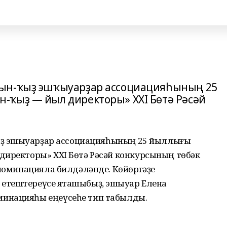
Ы
тын-ҡыҙ эшҡыуарҙар ассоциацияһының 25
-ҡыҙ — йыл директоры» XXI Бөтә Рәсәй
ҡыҙ эшҡыуарҙар ассоциацияһының 25 йыллығы
директоры» XXI Бөтә Рәсәй конкурсының төбәк
 номинацияла билдәләнде. Көйөргәҙе
тештереүсе яҡташыбыҙ, эшҡыуар Елена
инацияһы еңеүсеһе тип табылды.