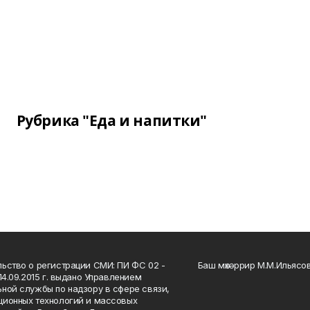
Рубрика "Еда и напитки"
ьство о регистрации СМИ: ПИ ФС 02 -
Баш мөхәррир М.М.Ильясо
14.09.2015 г. выдано Управлением
ной службы по надзору в сфере связи,
ионных технологий и массовых