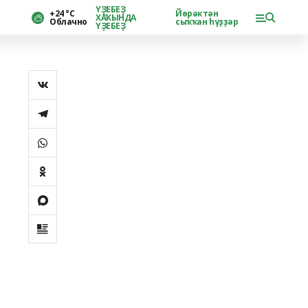
ҮҘЕБЕҘ
+24 °С
Йөрәктән
ХАҠЫНДА
Облачно
сыҡҡан һүҙҙәр
ҮҘЕБЕҘ