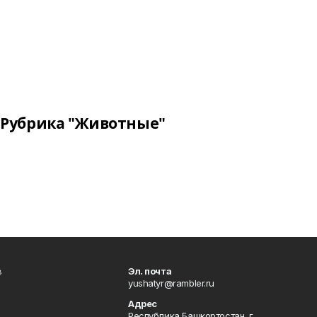
Рубрика "Животные"
в
Эл. почта
yushatyr@rambler.ru
Адрес
Республика Башкортостан, г.