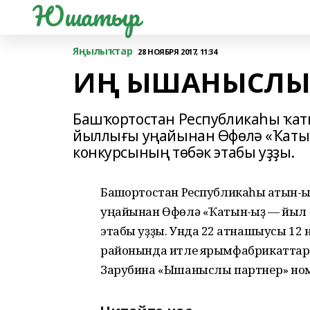
Юшатыр
Яңылыҡтар
28 НОЯБРЯ 2017, 11:34
ИҢ ЫШАНЫСЛ
Башҡортостан Республикаһы ҡа
йыллығы уңайынан Өфөлә «Ҡатын
конкурсының төбәк этабы уҙҙы.
Башҡортостан Республикаһы ҡатын-
уңайынан Өфөлә «Ҡатын-ҡыҙ — йыл 
этабы уҙҙы. Унда 22 ҡатнашыусы 12
районында итле ярымфабрикаттар е
Зарубина «Ышаныслы партнер» ном