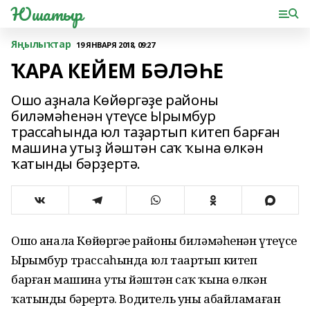
Юшатыр
Яңылыҡтар
19 ЯНВАРЯ 2018, 09:27
ҠАРА КЕЙЕМ БӘЛӘҺЕ
Ошо аҙнала Көйөргәҙе районы
биләмәһенән үтеүсе Ырымбур
трассаһында юл таҙартып китеп барған
машина утыҙ йәштән саҡ ҡына өлкән
ҡатынды бәрҙертә.
Ошо аҙнала Көйөргәҙе районы биләмәһенән үтеүсе
Ырымбур трассаһында юл таҙартып китеп
барған машина утыҙ йәштән саҡ ҡына өлкән
ҡатынды бәрҙертә. Водитель уны абайламаған