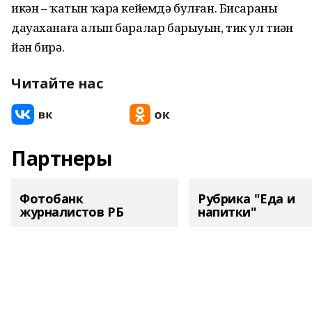
икән – ҡатын ҡара кейемдә булған. Бисараны
дауаханаға алып баралар барыуын, тик ул тиҙҙән
йән бирә.
Читайте нас
Партнеры
Фотобанк
Рубрика "Еда и
журналистов РБ
напитки"