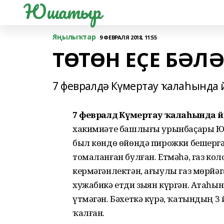
Юшатыр
Яңылыҡтар
9 ФЕВРАЛЯ 2018, 11:55
ТӨТӨН ЕҪЕ БӘЛ
7 февралдә Күмертау ҡалаһында й
7 февралдә Күмертау ҡалаһында йәш
хакимиәте башлығы урынбаҫары Юри
был көндө өйөндә пирожки бешергә
томаланған булған. Етмәһә, газ кол
кермәгәнлектән, ағыулы газ мөрйәг
хужабикә етди зыян күргән. Атаһын
үтмәгән. Бәхеткә күрә, ҡатындың 
ҡалған.