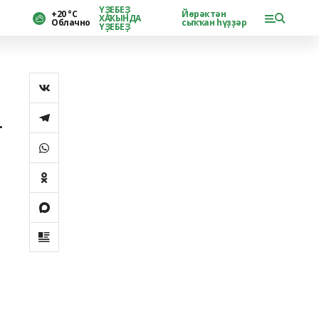
ҮҘЕБЕҘ
+20 °С
Йөрәктән
ХАҠЫНДА
Облачно
сыҡҡан һүҙҙәр
ҮҘЕБЕҘ
.