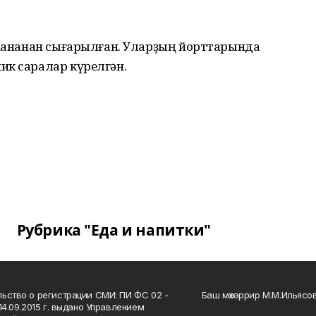
уахананан сығарылған. Уларҙың йорттарында
ик саралар күрелгән.
Рубрика "Еда и напитки"
ьство о регистрации СМИ: ПИ ФС 02 -
Баш мөхәррир М.М.Ильясо
14.09.2015 г. выдано Управлением