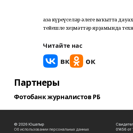
Ҡаза күреүселәр әлеге ваҡытта да
тейешле хеҙмәттәр ярҙамында техн
Читайте нас
Партнеры
Фотобанк журналистов РБ
© 2026 Юшатыр
Свидетел
Об использовании персональных данных
01456 от 