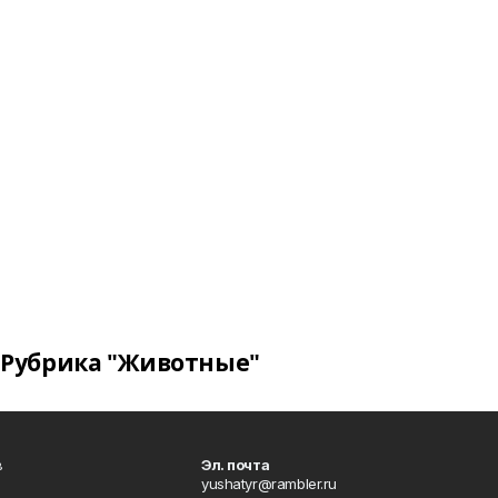
Рубрика "Животные"
в
Эл. почта
yushatyr@rambler.ru