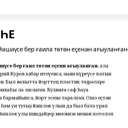
ӘҺЕ
әшәүсе бер ғаилә төтөн еҫенән ағыуланған
әүсе бер ғаилә төтөн еҫенән ағыуланған.
Ҡала
й Куров хәбәр итеүенсә, зыян күреүсе ҡатын
н. Был ваҡытта йорттоң пластик тәҙрәләре
онкаһы ла эшләгән. Кухняға саф һауа
ә бармайынса, йорт эсенә таралған. Ошо еҫтән
 һәм ун туғыҙ йәшлек улын да был бәлә урап
3 йәшлек улы ниндәйҙер мөғжизә менән ҡотолоп