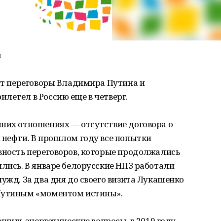
м
дут переговоры Владимира Путина и
летел в Россию еще в четверг.
нних отношениях — отсутствие договора о
 нефти. В прошлом году все попытки
вность переговоров, которые продолжались
ились. В январе белорусские НПЗ работали
ужд. За два дня до своего визита Лукашенко
 Путиным «моментом истины».
решить энергетические вопросы, в 2019 году