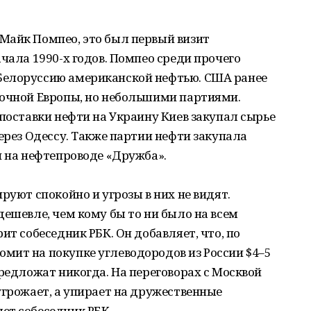
Майк Помпео, это был первый визит
чала 1990-х годов. Помпео среди прочего
Белоруссию американской нефтью. США ранее
точной Европы, но небольшими партиями.
 поставки нефти на Украину Киев закупал сырье
ерез Одессу. Также партии нефти закупала
и на нефтепроводе «Дружба».
руют спокойно и угрозы в них не видят.
дешевле, чем кому бы то ни было на всем
ит собеседник РБК. Он добавляет, что, по
мит на покупке углеводородов из России $4–5
предложат никогда. На переговорах с Москвой
угрожает, а упирает на дружественные
ет собеседник РБК.