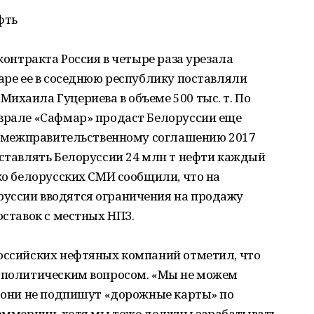
фть
 контракта Россия в четыре раза урезала
варе ее в соседнюю республику поставляли
ихаила Гуцериева в объеме 500 тыс. т. По
еврале «Сафмар» продаст Белоруссии еще
по межправительственному соглашению 2017
оставлять Белоруссии 24 млн т нефти каждый
ько белорусских СМИ сообщили, что на
уссии вводятся ограничения на продажу
оставок с местных НПЗ.
российских нефтяных компаний отметил, что
а политическим вопросом. «Мы не можем
а они не подпишут «дорожные карты» по
 коммерции, хотя мы тоже должны зарабатывать