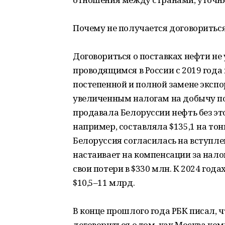
Почему не получается договоритьс
Договориться о поставках нефти не
проводящимся в России с 2019 года
постепенной и полной замене экс
увеличенным налогам на добычу по
продавала Белоруссии нефть без эт
например, составляла $135,1 на тон
Белоруссия согласилась на вступлен
настаивает на компенсации за нало
свои потери в $330 млн. К 2024 год
$10,5–11 млрд.
В конце прошлого года РБК писал, 
договориться о том, как Москва ко