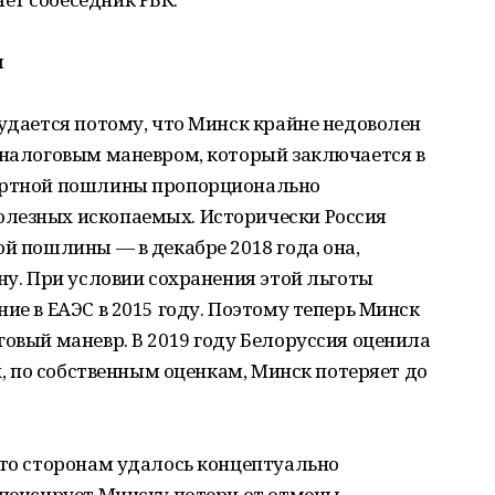
я
 удается потому, что Минск крайне недоволен
 налоговым маневром, который заключается в
портной пошлины пропорционально
лезных ископаемых. Исторически Россия
ой пошлины — в декабре 2018 года она,
ну. При условии сохранения этой льготы
ие в ЕАЭС в 2015 году. Поэтому теперь Минск
говый маневр. В 2019 году Белоруссия оценила
ах, по собственным оценкам, Минск потеряет до
что сторонам удалось концептуально
мпенсирует Минску потери от отмены