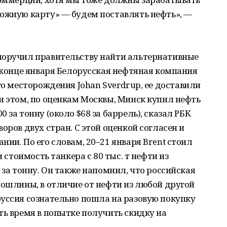
рожную карту» — будем поставлять нефть», —
поручил правительству найти альтернативные
В конце января Белорусская нефтяная компания
го месторождения Johan Sverdrup, ее доставили
и этом, по оценкам Москвы, Минск купил нефть
 за тонну (около $68 за баррель), сказал РБК
оров двух стран. С этой оценкой согласен и
ии. По его словам, 20–21 января Brent стоил
и стоимость танкера с 80 тыс. т нефти из
 за тонну. Он также напомнил, что российская
пошлины, в отличие от нефти из любой другой
уссия сознательно пошла на разовую покупку
ть время в попытке получить скидку на