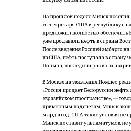
На прошлой неделе Минск посетил 
госсекретаря США в республику с на
предложил полностью обеспечить 
уже продавали нефть в страны Вос
После введения Россией эмбарго на
из США, нефть поступала в страну ч
Польша, последний раз из-за авари
В Москве на заявления Помпео реаги
«Россия продает Белоруссии нефть 
евразийском пространстве», — говор
примерным подсчетам, Минск эконо
млрд в год, США такие условия не 
Минск не ставит ультиматумов, не 
отношения между странами, уточня