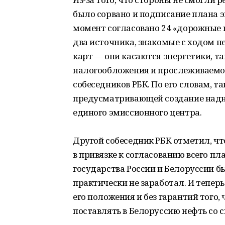
было сорвано и подписание плана 
момент согласовано 24 «дорожные к
два источника, знакомые с ходом п
карт — они касаются энергетики, т
налогообложения и прослеживаемос
собеседников РБК. По его словам, т
предусматривающей создание надн
единого эмиссионного центра.
Другой собеседник РБК отметил, чт
в привязке к согласованию всего пл
государства России и Белоруссии был
практически не заработал. И тепер
его положения и без гарантий того,
поставлять в Белоруссию нефть со с