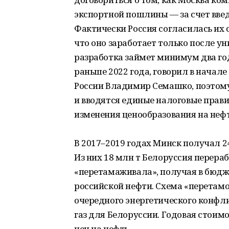
экспортной пошлины — за счет введ
Фактически Россия согласилась их 
что оно заработает только после у
разработка займет минимум два год
раньше 2022 года, говорил в начал
России Владимир Семашко, поэтому
и вводятся единые налоговые прави
изменения ценообразования на нефт
В 2017–2019 годах Минск получал 2
Из них 18 млн т Белоруссия перера
«перетамаживала», получая в бюд
российской нефти. Схема «перетам
очередного энергетического конфл
газ для Белоруссии. Годовая стоим
цен на нефть.