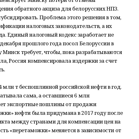
ения обратного акциза для белорусских НПЗ.
субсидировать. Проблема этого решения в том,
нификации налоговых законодательств, а их
а. Единый налоговый кодекс заработает не
е декабря прошлого года посол Белоруссии в
 Минск требует, чтобы, пока разрабатываются
ла, Россия компенсировала издержки за счет
ь.
4 млн т беспошлинной российской нефти в год.
батывала сама, а оставшиеся 6 млн
жет экспортные пошлины от продажи
ожки» нефти была придумана в 2017 году после
икта между странами для компенсации цен на
ость «перетаможки» меняется в зависимости от