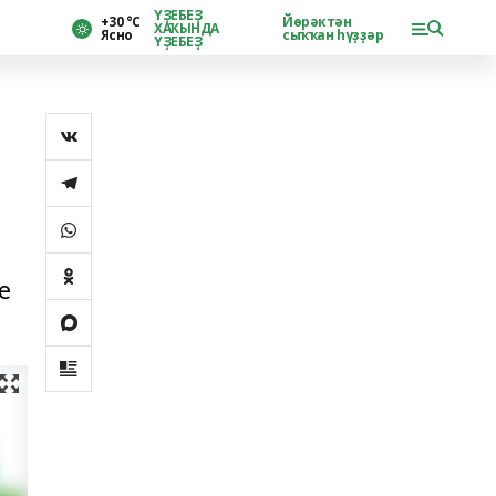
ҮҘЕБЕҘ
+30 °С
Йөрәктән
ХАҠЫНДА
Ясно
сыҡҡан һүҙҙәр
ҮҘЕБЕҘ
е