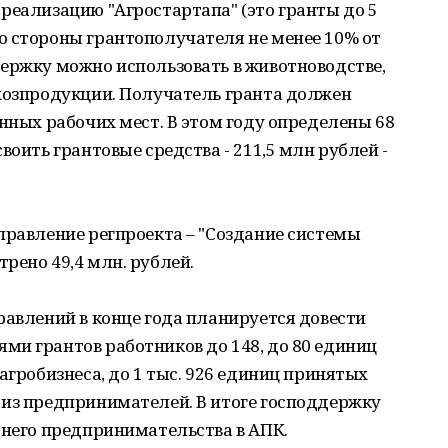
реализацию "Агростартапа" (это гранты до 5
о стороны грантополучателя не менее 10% от
ержку можно использовать в животноводстве,
ьхозпродукции. Получатель гранта должен
янных рабочих мест. В этом году определены 68
воить грантовые средства - 211,5 млн рублей -
правление регпроекта – "Создание системы
рено 49,4 млн. рублей.
равлений в конце года планируется довести
ми грантов работников до 148, до 80 единиц
агробизнеса, до 1 тыс. 926 единиц принятых
 из предпринимателей. В итоге господдержку
днего предпринимательства в АПК.