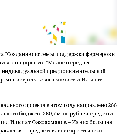
та "Создание системы поддержки фермеров и
рамках нацпроекта "Малое и среднее
а индивидуальной предпринимательской
р, министр сельского хозяйства Ильшат
ального проекта в этом году направлено 266
льного бюджета 260,7 млн. рублей, средства
общил Ильшат Фазрахманов. – Из них большая
равления – предоставление крестьянско-