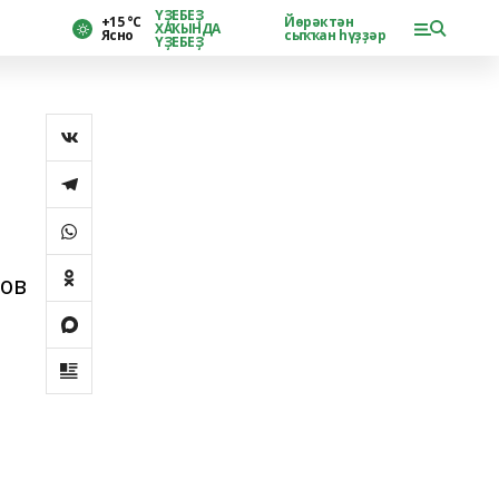
ҮҘЕБЕҘ
+15 °С
Йөрәктән
ХАҠЫНДА
Ясно
сыҡҡан һүҙҙәр
ҮҘЕБЕҘ
ров