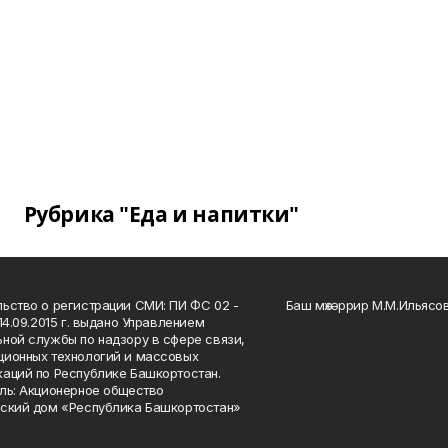
Рубрика "Еда и напитки"
ьство о регистрации СМИ: ПИ ФС 02 -
Баш мөхәррир М.М.Ильясо
14.09.2015 г. выдано Управлением
ной службы по надзору в сфере связи,
ионных технологий и массовых
аций по Республике Башкортостан.
ль: Акционерное общество
ский дом «Республика Башкортостан»