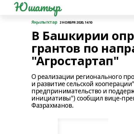
Юшатыр
Яңылыҡтар
2 НОЯБРЯ 2020, 14:10
В Башкирии оп
грантов по нап
"Агростартап"
О реализации регионального пр
и развитие сельской кооперации"
предпринимательство и поддер
инициативы") сообщил вице-прем
Фазрахманов.