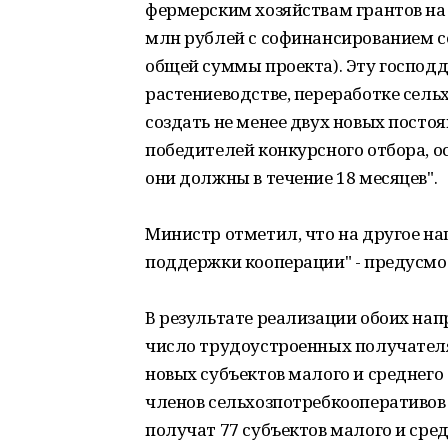
фермерским хозяйствам грантов на 
млн рублей с софинансированием с
общей суммы проекта). Эту господд
растениеводстве, переработке сел
создать не менее двух новых посто
победителей конкурсного отбора, ос
они должны в течение 18 месяцев".
Министр отметил, что на другое на
поддержки кооперации" - предусмот
В результате реализации обоих нап
число трудоустроенных получателя
новых субъектов малого и среднего 
членов сельхозпотребкооперативов
получат 77 субъектов малого и сре