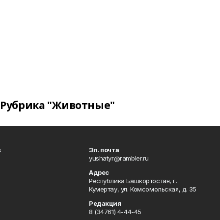
Рубрика "Животные"
в
Эл. почта
yushatyr@rambler.ru
Адрес
Республика Башкортостан, г.
Кумертау, ул. Комсомольская, д. 35
Редакция
8 (34761) 4-44-45