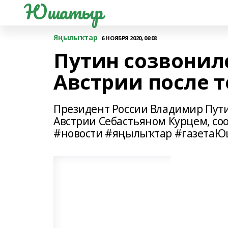
Юшатыр
Яңылыҡтар
6 НОЯБРЯ 2020, 06:08
Путин созвонил
Австрии после т
Президент России Владимир Пути
Австрии Себастьяном Курцем, со
#новости #яңылыҡтар #газета