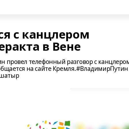
ся с канцлером
еракта в Вене
н провел телефонный разговор с канцлеро
общается на сайте Кремля.#ВладимирПутин
Юшатыр