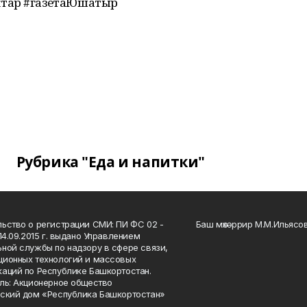
ҡтар #газетаЮшатыр
Рубрика "Еда и напитки"
ьство о регистрации СМИ: ПИ ФС 02 -
Баш мөхәррир М.М.Ильясо
14.09.2015 г. выдано Управлением
ной службы по надзору в сфере связи,
ионных технологий и массовых
аций по Республике Башкортостан.
ль: Акционерное общество
ский дом «Республика Башкортостан»