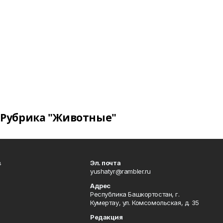
Рубрика "Животные"
в
Эл. почта
yushatyr@rambler.ru
Адрес
Республика Башкортостан, г.
Кумертау, ул. Комсомольская, д. 35
Редакция