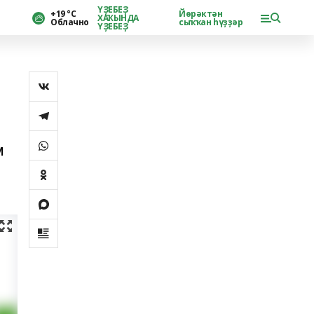
ҮҘЕБЕҘ
+19 °С
Йөрәктән
ХАҠЫНДА
Облачно
сыҡҡан һүҙҙәр
ҮҘЕБЕҘ
м