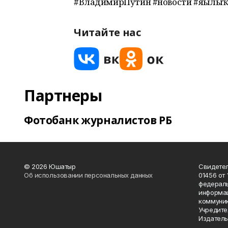
#ВладимирПутин #новости #яңылы
Читайте нас
Партнеры
Фотобанк журналистов РБ
© 2026 Юшатыр
Свидетел
Об использовании персональных данных
01456 от 
федераль
информац
коммуник
Учредите
Издатель