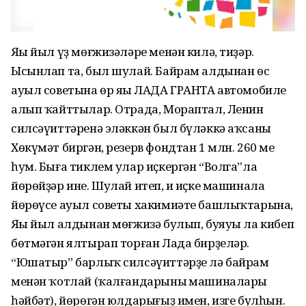
Яңы йыл үҙ мөғжизәләре менән килә, тиҙәр.
Ысынлап та, был шулай. Байрам алдынан өс
ауыл советына өр яңы ЛАДА ГРАНТА автомобиле
алып ҡайттылар. Отрада, Мораптал, Ленин
силсәүиттәренә эләккән был бүләккә аҡсаны
Хөкүмәт биргән, резерв фондтан 1 млн. 260 мең
һум. Быға тиклем улар иҫкергән “Волга”ла
йөрөйҙәр ине. Шулай итеп, иң иҫке машинала
йөрөүсе ауыл советы хакимиәте башлыҡтарына,
Яңы йыл алдынан мөғжизә булып, буяуы ла кибеп
бөтмәгән ялтырап торған Лада бирҙеләр.
“Юшатыр” барлыҡ силсәүиттәрҙе лә байрам
менән ҡотлай (ҡалғандарының машиналары
һәйбәт), йөрөгән юлдарығыҙ имен, изге булһын.