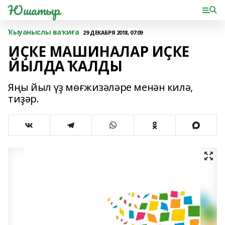
Юшатыр
Ҡыуаныслы ваҡиға
29 ДЕКАБРЯ 2018, 07:09
ИҪКЕ МАШИНАЛАР ИҪКЕ
ЙЫЛДА ҠАЛДЫ
Яңы йыл үҙ мөғжизәләре менән килә,
тиҙәр.