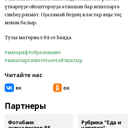
үткәреүҙе ойоштороуҙа ҡатнашҡан бар кешеләргә
сикһеҙ рәхмәт. Оҙаҡламай беҙҙең кластар яңы төҫ
менән балҡыр.
Тулы материал 84-се һанда.
#мәғариф
#
образование
#
юшатыргәзите
#газетаЮшатыр
Читайте нас
Партнеры
Фотобанк
Рубрика "Еда и
журналистов РБ
напитки"