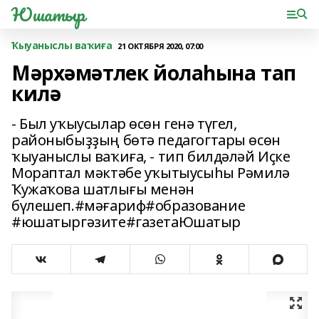
Юшатыр
Ҡыуаныслы ваҡиға
21 ОКТЯБРЯ 2020, 07:00
Мәрхәмәтлек йолаһына тап
килә
- Был уҡыусылар өсөн генә түгел,
районыбыҙҙың бөтә педагогтары өсөн
ҡыуаныслы ваҡиға, - тип билдәләй Иҫке
Мораптал мәктәбе уҡытыусыһы Рәмилә
Ҡужаҡова шатлығы менән
бүлешеп.#мәғариф#образование
#юшатыргәзите#газетаЮшатыр