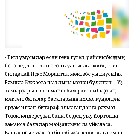
- Был уҡыусылар өсөн генә түгел, районыбыҙҙың
бөтә педагогтары өсөн ҡыуаныслы ваҡиға, - тип
билдәләй Иҫке Мораптал мәктәбе уҡытыусыһы
Рәмилә Ҡужаҡова шатлығы менән бүлешеп. – Үҙ
тамырҙарын онотмаған һәм районыбыҙҙың
мәктәп, балалар баҡсаларына ихлас күңелдән
ярҙам иткән, битараф ҡалмағандарға рәхмәт.
Төҙөкләндереүҙән башҡа беҙҙең уҡыу йортонда
заманса балалар майҙансығы ла ҡуйыласаҡ.
Башланғыс мәктәп бинабыҙҙа капиталь ремонт