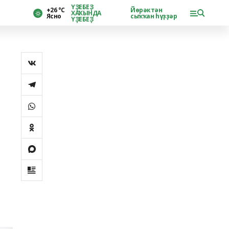
ҮҘЕБЕҘ
+26 °С
Йөрәктән
ХАҠЫНДА
Ясно
сыҡҡан һүҙҙәр
ҮҘЕБЕҘ