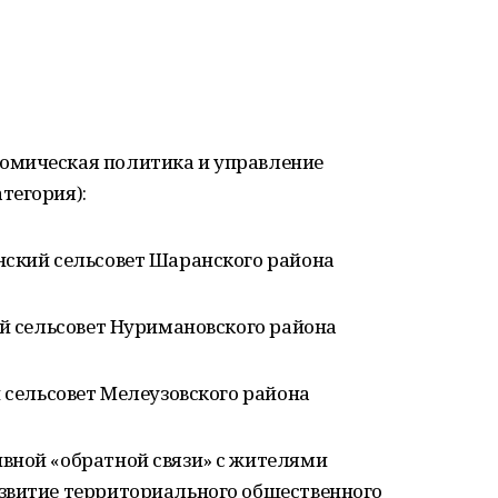
омическая политика и управление
тегория):
нский сельсовет Шаранского района
ий сельсовет Нуримановского района
й сельсовет Мелеузовского района
вной «обратной связи» с жителями
звитие территориального общественного