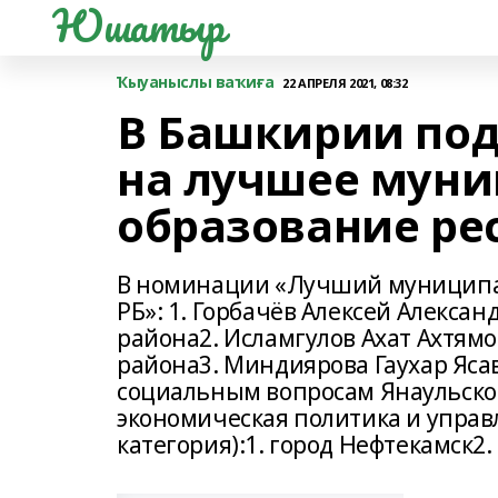
Юшатыр
Ҡыуаныслы ваҡиға
22 АПРЕЛЯ 2021, 08:32
В Башкирии под
на лучшее мун
образование ре
В номинации «Лучший муницип
РБ»: 1. Горбачёв Алексей Алекса
района2. Исламгулов Ахат Ахтям
района3. Миндиярова Гаухар Яс
социальным вопросам Янаульск
экономическая политика и упра
категория):1. город Нефтекамск2.