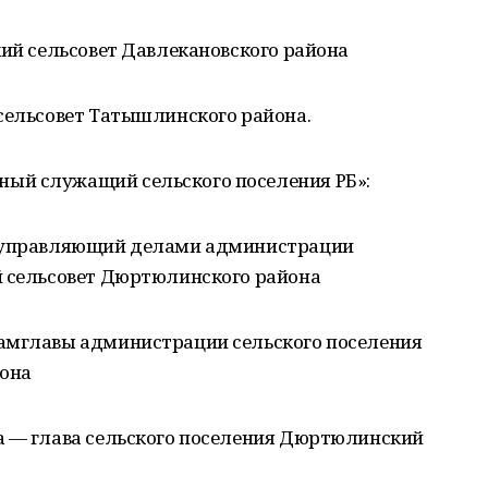
кий сельсовет Давлекановского района
 сельсовет Татышлинского района.
ый служащий сельского поселения РБ»:
— управляющий делами администрации
й сельсовет Дюртюлинского района
амглавы администрации сельского поселения
йона
а — глава сельского поселения Дюртюлинский