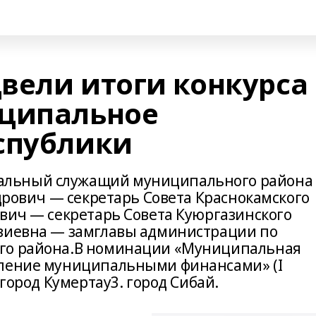
вели итоги конкурса
иципальное
спублики
альный служащий муниципального района
ндрович — секретарь Совета Краснокамского
ович — секретарь Совета Куюргазинского
авиевна — замглавы администрации по
ого района.В номинации «Муниципальная
вление муниципальными финансами» (I
 город Кумертау3. город Сибай.