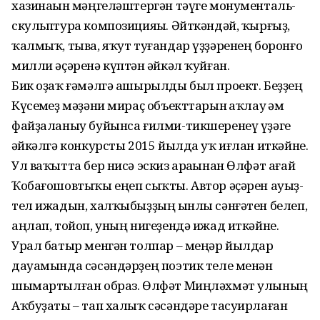
хазинаһын мәңгеләштергән тәүге монументаль-
скульптура композицияһы. Әйткәндәй, ҡырғыҙ,
ҡалмыҡ, тыва, яҡут туғандар үҙҙәренең боронғо
милли әҫәренә күптән һәйкәл ҡуйған.
Бик оҙаҡ ғәмәлгә ашырылды был проект. Беҙҙең
Күсемһеҙ мәҙәни мираҫ объекттарын һаҡлау һәм
файҙаланыу буйынса ғилми-тикшеренеү үҙәге
һәйкәлгә конкурсты 2015 йылда уҡ иғлан иткәйне.
Ул ваҡытта бер нисә эскиз араһынан Өлфәт ағай
Ҡобағошовтыҡы еңеп сыҡты. Автор әҫәрен ауыҙ-
тел ижадын, халҡыбыҙҙың һынлы сәнғәтен белеп,
аңлап, тойоп, уның нигеҙендә ижад иткәйне.
Урал батыр менгән толпар – меңәр йылдар
дауамында сәсәндәрҙең поэтик теле менән
шымартылған образ. Өлфәт Миңләхмәт улының
Аҡбуҙаты – тап халыҡ сәсәндәре тасуирлаған