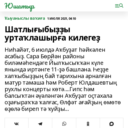
Юшатыр
Ҡыуаныслы ваҡиға
1 ИЮЛЯ 2021, 04:10
Шатлығыбыҙҙы
уртаҡлашырға килегеҙ
Ниһайәт, 6 июлдә Аҡбуҙат һәйкәлен
асабыҙ. Сара Бөрйән районы
биләмәһендәге Йылҡысыҡҡан күле
янында иртәнге 11-ҙә башлана. Һеҙҙе
халҡыбыҙҙың бай тарихына арналған
матур тамаша һәм Роберт Юлдашевтың
рухлы концерты көтә....Гипс һәм
балсыҡтан әүәләнгән Аҡбуҙат оҫтахала
оҙағыраҡҡа ҡалғас, Өлфәт ағайҙың өмөтө
өҙөлә биреп тә ҡуйҙы...