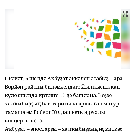
Ниһайәт, 6 июлдә Аҡбуҙат һәйкәлен асабыҙ. Сара
Бөрйән районы биләмәһендәге Йылҡысыҡҡан
күле янында иртәнге 11-ҙә башлана. Һеҙҙе
халҡыбыҙҙың бай тарихына арналған матур
тамаша һәм Роберт Юлдашевтың рухлы
концерты көтә.
Аҡбуҙат – эпостарҙы – халҡыбыҙҙың иҫ киткес