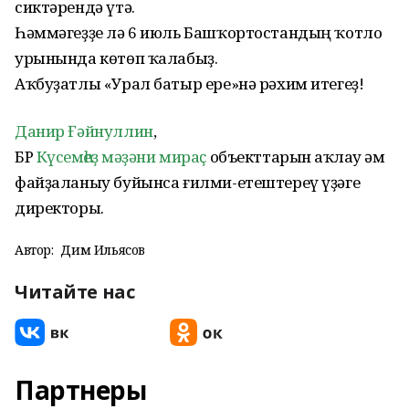
сиктәрендә үтә.
Һәммәгеҙҙе лә 6 июль Башҡортостандың ҡотло
урынында көтөп ҡалабыҙ.
Аҡбуҙатлы «Урал батыр ере»нә рәхим итегеҙ!
Данир Ғәйнуллин
,
БР
Күсемһеҙ мәҙәни мираҫ
объекттарын һаҡлау һәм
файҙаланыу буйынса ғилми-етештереү үҙәге
директоры.
Автор:
Дим Ильясов
Читайте нас
Партнеры