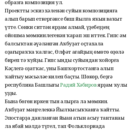
образға композиция ул.
Проектты эскиз хәленән суйын композицияға
алып барып еткергәнсе биш йылға яҡын ваҡыт
үтте. Сөнки ситтән ярҙам алмай, үҙебеҙҙең
ойошма мөмкинлегенән ҡарап эш иттек. Гипс һәм
балсыҡтан әүәләнгән Аҡбуҙат оҫтахала
оҙағыраҡҡа ҡалғас, Өлфәт ағайҙың өмөтө өҙөлә
биреп тә ҡуйҙы. Гипс һынды суйындан ҡойорға
Кәҫлегә оҙатҡас, уны Башҡортостанға алып
ҡайтыу мәсьәләһе килеп баҫты. Шөкөр, беҙгә
республика Башлығы
Радий Хәбиров
ярҙам ҡулы
һуҙҙы.
Бына бөгөн иркен тын алырға ла мөмкин.
Аҡбуҙат мәңгелеккә Йылҡысыҡҡанға ҡайтты.
Эпостарҙа данланған йыһан атын асыу тантанаһы
ла ябай мәлдә түгел, тап Фольклориада