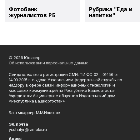
Фотобанк
Рубрика "Еда и
журналистов РБ
напитки"
© 2026 Юшатыр
Об использовании персональных данных
Свидетельство о регистрации СМИ: ПИ ФС 02 - 01456 от
14.09.2015 г. выдано Управлением федеральной службы по
надзору в сфере связи, информационных технологий и
массовых коммуникаций по Республике Башкортостан.
Учредитель: Акционерное общество Издательский дом
«Республика Башкортостан»
Баш мөхәррир М.М.Ильясов
Эл. почта
yushatyr@rambler.ru
Адрес