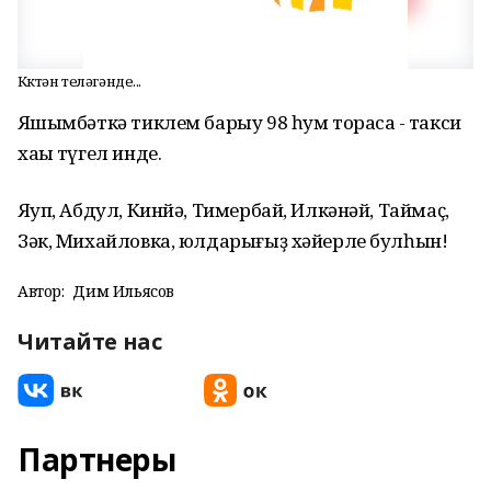
Күктән теләгәнде...
Яҡшымбәткә тиклем барыу 98 һум торасаҡ - такси
хаҡы түгел инде.
Яҡуп, Абдул, Кинйә, Тимербай, Илкәнәй, Таймаҫ,
Зәк, Михайловка, юлдарығыҙ хәйерле булһын!
Автор:
Дим Ильясов
Читайте нас
Партнеры