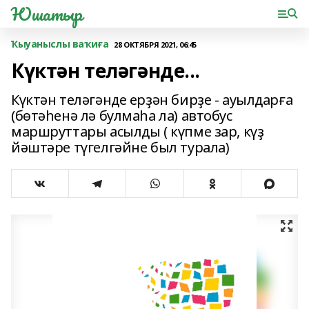
Юшатыр
Ҡыуаныслы ваҡиға
28 ОКТЯБРЯ 2021, 06:45
Күктән теләгәнде...
Күктән теләгәнде ерҙән бирҙе - ауылдарға
(бөтәһенә лә булмаһа ла) автобус
маршруттары асылды ( күпме зар, күҙ
йәштәре түгелгәйне был турала)