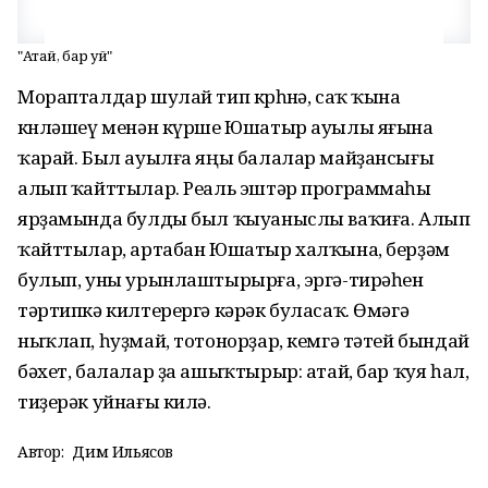
"Атай, бар ҡуй"
Морапталдар шулай тип көрһөнә, саҡ ҡына
көнләшеү менән күрше Юшатыр ауылы яғына
ҡарай. Был ауылға яңы балалар майҙансығы
алып ҡайттылар. Реаль эштәр программаһы
ярҙамында булды был ҡыуаныслы ваҡиға. Алып
ҡайттылар, артабан Юшатыр халҡына, берҙәм
булып, уны урынлаштырырға, эргә-тирәһен
тәртипкә килтерергә кәрәк буласаҡ. Өмәгә
ныҡлап, һуҙмай, тотонорҙар, кемгә тәтей бындай
бәхет, балалар ҙа ашыҡтырыр: атай, бар ҡуя һал,
тиҙерәк уйнағы килә.
Автор:
Дим Ильясов