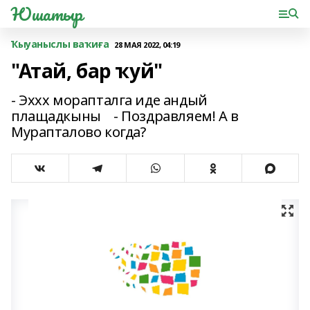
Юшатыр
Ҡыуаныслы ваҡиға
28 МАЯ 2022, 04:19
"Атай, бар ҡуй"
- Эххх морапталга иде андый
плащадкыны - Поздравляем! А в
Мурапталово когда?