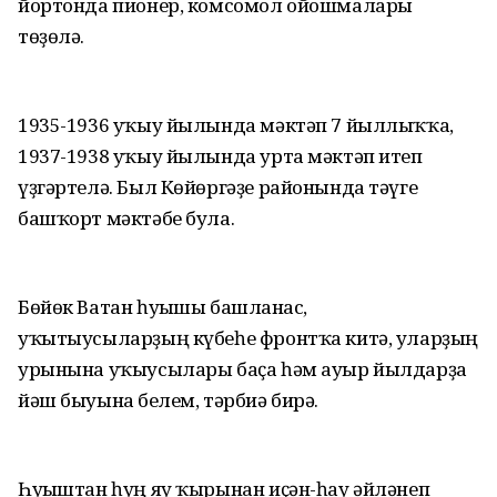
йортонда пионер, комсомол ойошмалары
төҙөлә.
1935-1936 уҡыу йылында мәктәп 7 йыллыҡҡа,
1937-1938 уҡыу йылында урта мәктәп итеп
үҙгәртелә. Был Көйөргәҙе районында тәүге
башҡорт мәктәбе була.
Бөйөк Ватан һуғышы башланғас,
уҡытыусыларҙың күбеһе фронтҡа китә, уларҙың
урынына уҡыусылары баҫа һәм ауыр йылдарҙа
йәш быуынға белем, тәрбиә бирә.
Һуғыштан һуң яу ҡырынан иҫән-һау әйләнеп