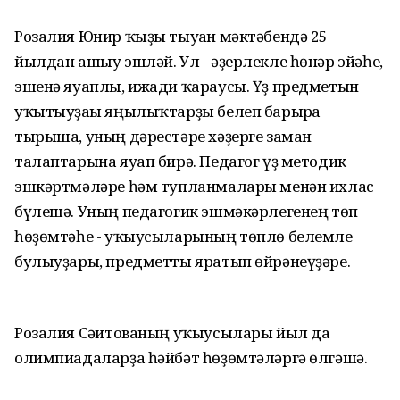
Розалия Юнир ҡыҙы тыуған мәктәбендә 25
йылдан ашыу эшләй. Ул - әҙерлекле һөнәр эйәһе,
эшенә яуаплы, ижади ҡараусы. Үҙ предметын
уҡытыуҙағы яңылыҡтарҙы белеп барырға
тырыша, уның дәрестәре хәҙерге заман
талаптарына яуап бирә. Педагог үҙ методик
эшкәртмәләре һәм тупланмалары менән ихлас
бүлешә. Уның педагогик эшмәкәрлегенең төп
һөҙөмтәһе - уҡыусыларының төплө белемле
булыуҙары, предметты яратып өйрәнеүҙәре.
Розалия Сәғитованың уҡыусылары йыл да
олимпиадаларҙа һәйбәт һөҙөмтәләргә өлгәшә.