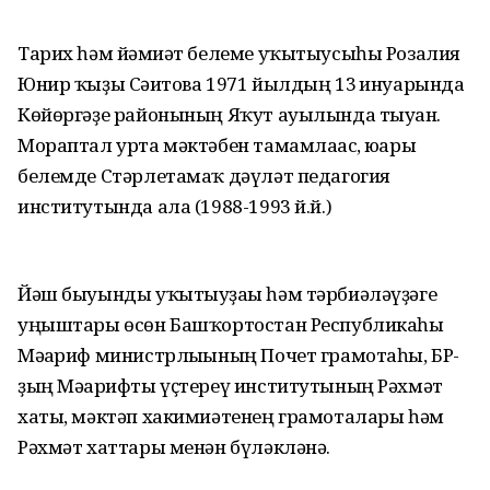
Тарих һәм йәмғиәт белеме уҡытыусыһы Розалия
Юнир ҡыҙы Сәғитова 1971 йылдың 13 ғинуарында
Көйөргәҙе районының Яҡут ауылында тыуған.
Мораптал урта мәктәбен тамамлағас, юғары
белемде Стәрлетамаҡ дәүләт педагогия
институтында ала (1988-1993 й.й.)
Йәш быуынды уҡытыуҙағы һәм тәрбиәләүҙәге
уңыштары өсөн Башҡортостан Республикаһы
Мәғариф министрлығының Почет грамотаһы, БР-
ҙың Мәғарифты үҫтереү институтының Рәхмәт
хаты, мәктәп хакимиәтенең грамоталары һәм
Рәхмәт хаттары менән бүләкләнә.