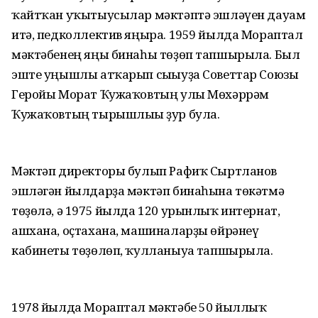
ҡайтҡан уҡытыусылар мәктәптә эшләүен дауам
итә, педколлектив яңыра. 1959 йылда Мораптал
мәктәбенең яңы бинаһы төҙөп тапшырыла. Был
эште уңышлы атҡарып сығыуҙа Советтар Союзы
Геройы Морат Ҡужаҡовтың улы Мөхәррәм
Ҡужаҡовтың тырышлығы ҙур була.
Мәктәп директоры булып Рафиҡ Сыртланов
эшләгән йылдарҙа мәктәп бинаһына төкәтмә
төҙөлә, ә 1975 йылда 120 урынлыҡ интернат,
ашхана, оҫтахана, машиналарҙы өйрәнеү
кабинеты төҙөлөп, ҡулланыуға тапшырыла.
1978 йылда Мораптал мәктәбе 50 йыллыҡ