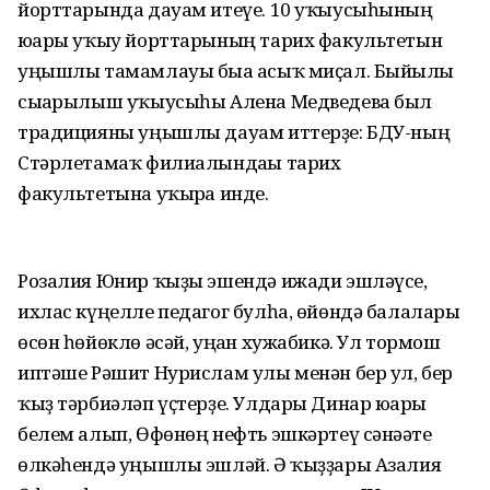
йорттарында дауам итеүе. 10 уҡыусыһының
юғары уҡыу йорттарының тарих факультетын
уңышлы тамамлауы быға асыҡ миҫал. Быйылғы
сығарылыш уҡыусыһы Алена Медведева был
традицияны уңышлы дауам иттерҙе: БДУ-ның
Стәрлетамаҡ филиалындағы тарих
факультетына уҡырға инде.
Розалия Юнир ҡыҙы эшендә ижади эшләүсе,
ихлас күңелле педагог булһа, өйөндә балалары
өсөн һөйөклө әсәй, уңған хужабикә. Ул тормош
иптәше Рәшит Нурислам улы менән бер ул, бер
ҡыҙ тәрбиәләп үҫтерҙе. Улдары Динар юғары
белем алып, Өфөнөң нефть эшкәртеү сәнәғәте
өлкәһендә уңышлы эшләй. Ә ҡыҙҙары Азалия