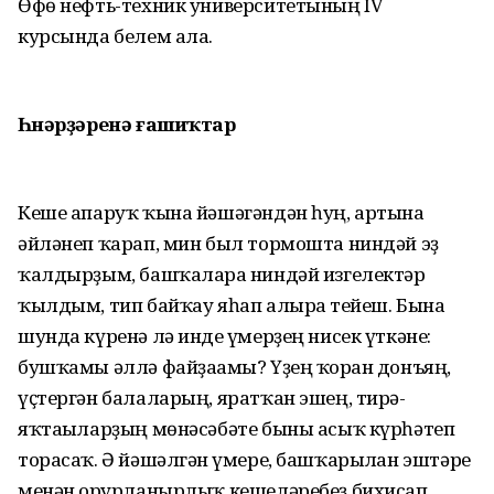
Өфө нефть-техник университетының IV
курсында белем ала.
Һөнәрҙәренә ғашиҡтар
Кеше апаруҡ ҡына йәшәгәндән һуң, артына
әйләнеп ҡарап, мин был тормошта ниндәй эҙ
ҡалдырҙым, башҡаларға ниндәй изгелектәр
ҡылдым, тип байҡау яһап алырға тейеш. Бына
шунда күренә лә инде ғүмерҙең нисек үткәне:
бушҡамы әллә файҙағамы? Үҙең ҡорған донъяң,
үҫтергән балаларың, яратҡан эшең, тирә-
яҡтағыларҙың мөнәсәбәте быны асыҡ күрһәтеп
торасаҡ. Ә йәшәлгән ғүмере, башҡарылған эштәре
менән ғорурланырлыҡ кешеләребеҙ бихисап