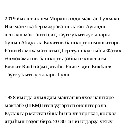
2019 йылға тиклем Морапталда мәктәп булмаған.
Ике мәсеткә бер мәҙрәсә эшләгән. Ауылда
асылған мәктәптең иң тәүге уҡытыусылары
булып Абдулла Вахитов, башҡорт композиторы
Ғәзиз Әлмөхәмәтовтың бер туған ҡустыһы Фәтих
Әлмөхәмәтов, башҡорт әҙәбиәте классигы
Баязит Бикбайҙың атаһы Ғаязетдин Бикбаев
тәүге уҡытыусылары була.
1928 йылда ауылдағы мәктәп колхоз йәштәре
мәктәбе (ШКМ) итеп үҙгәртеп ойошторола.
Кулактар мәктәп бинаһына ут төрткәс, колхоз
яңыһын төҙөп бирә. 20-30-сы йылдарҙа уҡыу