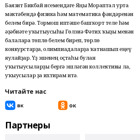
Баязит Бикбай исемендәге Яңы Мораптал урта
мәктәбендә физика һәм математика фәндәренән
белем бирә. Тормош иптәше башҡорт теле һәм
әҙәбиәте уҡытыусыһы Гөлзиә Фәтих ҡыҙы менән
балаларға төплө белем биреп, төрлө
конкурстарҙа, олимпиадаларҙа ҡатнашып еңеү
яулайҙар. Үҙ эшенең оҫтаһы булған
уҡытыусыларҙы бергә эшләгән коллективы ла,
уҡыусылар ҙа ихтирам итә.
Читайте нас
Партнеры