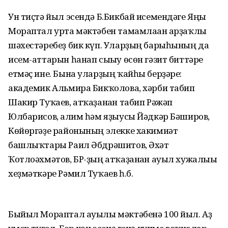
Ун тиҫтә йыл эсендә Б.Бикбай исемендәге Яңы
Мораптал урта мәктәбен тамамлаған арҙаҡлы
шәхестәребеҙ бик күп. Уларҙың барыһының да
исем-аттарын һанап сығыу өсөн гәзит биттәре
етмәҫ ине. Бына уларҙың ҡайһы берҙәре:
академик Альмира Бикҡолова, хәрби табип
Шакир Туҡаев, атҡаҙанған табип Рәжәп
Юлбарисов, ғалим һәм яҙыусы Йәдкәр Бәширов,
Көйөргәҙе районының элекке хакимиәт
башлыҡтары Раил Әбдрәшитов, Әхәт
Ҡотлоәхмәтов, БР-ҙың атҡаҙанған ауыл хужалығы
хеҙмәткәре Рәмил Туҡаев һ.б.
Быйыл Мораптал ауылы мәктәбенә 100 йыл. Аҙ