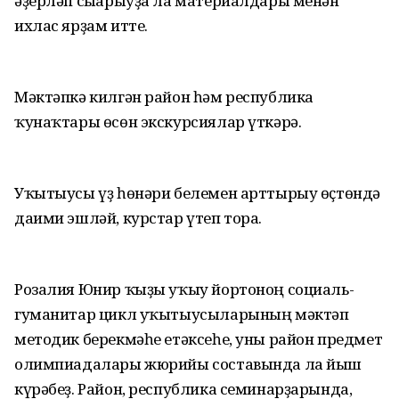
әҙерләп сығарыуҙа ла материалдары менән
ихлас ярҙам итте.
Мәктәпкә килгән район һәм республика
ҡунаҡтары өсөн экскурсиялар үткәрә.
Уҡытыусы үҙ һөнәри белемен арттырыу өҫтөндә
даими эшләй, курстар үтеп тора.
Розалия Юнир ҡыҙы уҡыу йортоноң социаль-
гуманитар цикл уҡытыусыларының мәктәп
методик берекмәһе етәксеһе, уны район предмет
олимпиадалары жюрийы составында ла йыш
күрәбеҙ. Район, республика семинарҙарында,