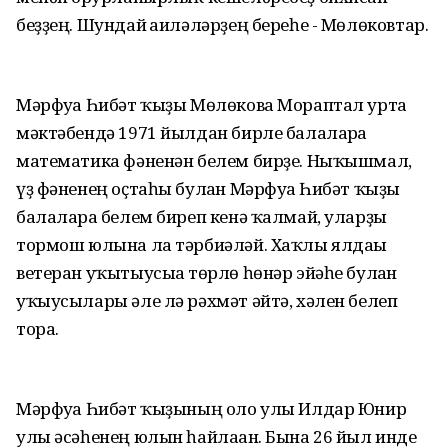
беҙҙең. Шундай ғаиләләрҙең береһе - Мөлөковтар.
Мәрфуға Һибәт ҡыҙы Мөлөкова Мораптал урта
мәктәбендә 1971 йылдан бирле балаларға
математика фәненән белем бирҙе. Ныҡышмал,
үҙ фәненең оҫтаһы булған Мәрфуға Һибәт ҡыҙы
балаларға белем биреп кенә ҡалмай, уларҙы
тормош юлына ла тәрбиәләй. Хаҡлы ялдағы
ветеран уҡытыусыға төрлө һөнәр эйәһе булған
уҡыусылары әле лә рәхмәт әйтә, хәлен белеп
тора.
Мәрфуға Һибәт ҡыҙының оло улы Илдар Юнир
улы әсәһенең юлын һайлаған. Бына 26 йыл инде