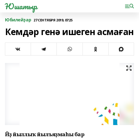
Юшатыр
Юбилейҙар
27 СЕНТЯБРЯ 2019, 07:25
Кемдәр генә ишеген асмаған
Йөҙ йыллыҡ йылъяҙмаһы бар