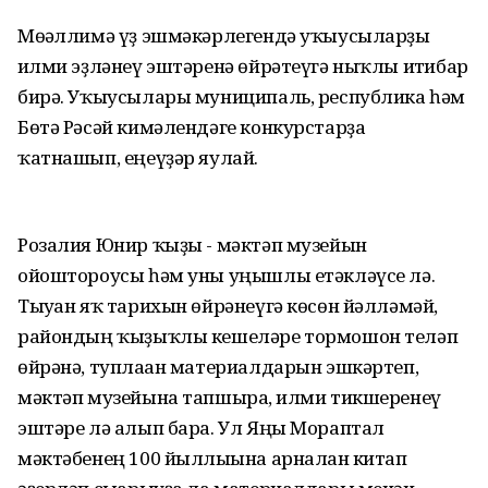
Мөғәллимә үҙ эшмәкәрлегендә уҡыусыларҙы
ғилми эҙләнеү эштәренә өйрәтеүгә ныҡлы иғтибар
бирә. Уҡыусылары муниципаль, республика һәм
Бөтә Рәсәй кимәлендәге конкурстарҙа
ҡатнашып, еңеүҙәр яулай.
Розалия Юнир ҡыҙы - мәктәп музейын
ойоштороусы һәм уны уңышлы етәкләүсе лә.
Тыуған яҡ тарихын өйрәнеүгә көсөн йәлләмәй,
райондың ҡыҙыҡлы кешеләре тормошон теләп
өйрәнә, туплаған материалдарын эшкәртеп,
мәктәп музейына тапшыра, ғилми тикшеренеү
эштәре лә алып бара. Ул Яңы Мораптал
мәктәбенең 100 йыллығына арналған китап