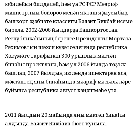
юбилейын билдәләй, һәм уға РСФСР Мәғариф
министрлығы бойороғо менән яҡташ яҙыусыбыҙ,
башҡорт әҙәбиәте классигы Баязит Бикбай исеме
бирелә. 2002-2006 йылдарҙа Башҡортостан
Республикаһының беренсе Президенты Мортаза
Рәхимовтың шәхси күҙәтселегендә республика
Хөкүмәте тарафынан 300 урынлыҡ мәктәп
бинаһы проектлана, һәм ул 2006 йылда төҙөлә
башлап, 2007 йылдың июлендә ишектәрен аса,
мәктәптең яңы бинаһында мәғариф мәсьәләләре
буйынса республика август кәңәшмәһе үтә.
2011 йылдың 20 майында яңы мәктәп бинаһы
алдында Баязит Бикбайға бюст ҡуйыла.