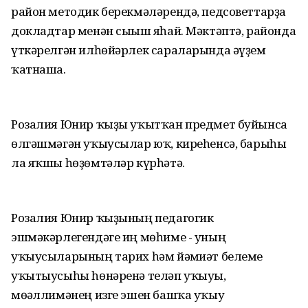
район методик берекмәләрендә, педсоветтарҙа
докладтар менән сығыш яһай. Мәктәптә, районда
үткәрелгән илһөйәрлек сараларында әүҙем
ҡатнаша.
Розалия Юнир ҡыҙы уҡытҡан предмет буйынса
өлгәшмәгән уҡыусылар юҡ, киреһенсә, барыһы
ла яҡшы һөҙөмтәләр күрһәтә.
Розалия Юнир ҡыҙының педагогик
эшмәкәрлегендәге иң мөһиме - уның
уҡыусыларының тарих һәм йәмғиәт белеме
уҡытыусыһы һөнәренә теләп уҡыуы,
мөғәллимәнең изге эшен башҡа уҡыу