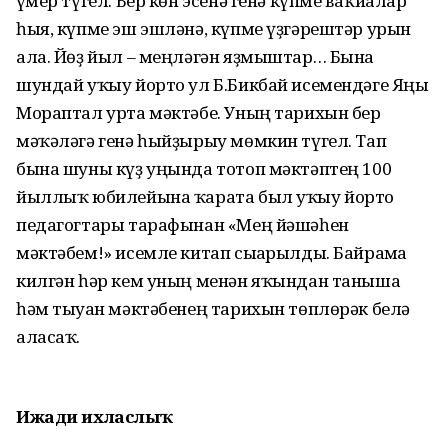
ғүмер түгел. Бер көн эсенә генә күпме ваҡиғалар
һыя, күпме эш эшләнә, күпме үҙгәрештәр урын
ала. Йөҙ йыл – меңләгән яҙмыштар… Бына
шундай уҡыу йорто ул Б.Бикбай исемендәге Яңы
Мораптал урта мәктәбе. Уның тарихын бер
мәҡәләгә генә һыйҙырыу мөмкин түгел. Тап
бына шуны күҙ уңында тотоп мәктәптең 100
йыллыҡ юбилейына ҡарата был уҡыу йорто
педагогтары тарафынан «Мең йәшәһен
мәктәбем!» исемле китап сығарылды. Байрамға
килгән һәр кем уның менән яҡындан таныша
һәм тыуған мәктәбенең тарихын төплөрәк белә
аласаҡ.
Ижади ихласлыҡ