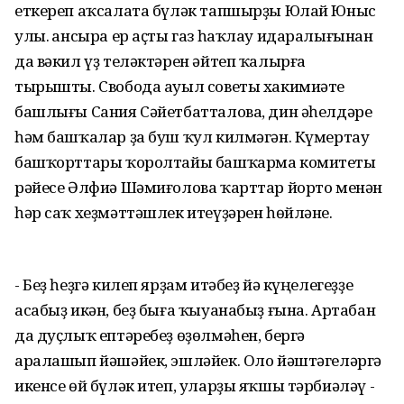
еткереп аҡсалата бүләк тапшырҙы Юлай Юныс
улы. Ҡансыра ер аҫты газ һаҡлау идаралығынан
да вәкил үҙ теләктәрен әйтеп ҡалырға
тырышты. Свобода ауыл советы хакимиәте
башлығы Сания Сәйетбатталова, дин әһелдәре
һәм башҡалар ҙа буш ҡул килмәгән. Күмертау
башҡорттары ҡоролтайы башҡарма комитеты
рәйесе Әлфиә Шәмиғолова ҡарттар йорто менән
һәр саҡ хеҙмәттәшлек итеүҙәрен һөйләне.
- Беҙ һеҙгә килеп ярҙам итәбеҙ йә күңелегеҙҙе
асабыҙ икән, беҙ быға ҡыуанабыҙ ғына. Артабан
да дуҫлыҡ ептәребеҙ өҙөлмәһен, бергә
аралашып йәшәйек, эшләйек. Оло йәштәгеләргә
икенсе өй бүләк итеп, уларҙы яҡшы тәрбиәләү -