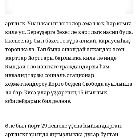
Ҡартлыҡ. Унан ҡасып ҡотолор әмәл юҡ, һәр кемгә
килә ул. Берәүҙәргә бәхетле ҡартлыҡ насип була.
Икенселәр был бәхетте күрә алмай, ҡараусыһыҙ
тороп ҡала. Тап бына ошондай өлкәндәр өсөн
ҡарттар йорттары барлыҡҡа килә лә инде.
Бындай оло йәштәге граждандарҙы һәм
инвалидтарҙы социаль стационар
хеҙмәтләндереү йорто беҙҙең Свобода ауылында
ла бар. Кисә улар үҙҙәренең 15 йыллыҡ
юбилейҙарын билдәләне.
Әле был йорт 29 кешене үҙенә һыйындырған.
Ҡартлыҡтарында яңғыҙлыҡҡа дусар булған