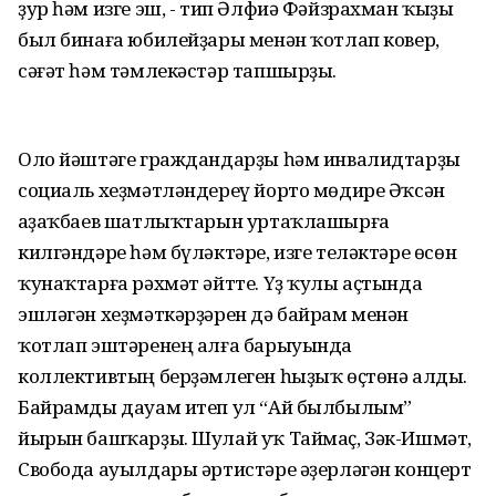
ҙур һәм изге эш, - тип Әлфиә Фәйзрахман ҡыҙы
был бинаға юбилейҙары менән ҡотлап ковер,
сәғәт һәм тәмлекәстәр тапшырҙы.
Оло йәштәге граждандарҙы һәм инвалидтарҙы
социаль хеҙмәтләндереү йорто мөдире Әҡсән
Ҡаҙаҡбаев шатлыҡтарын уртаҡлашырға
килгәндәре һәм бүләктәре, изге теләктәре өсөн
ҡунаҡтарға рәхмәт әйтте. Үҙ ҡулы аҫтында
эшләгән хеҙмәткәрҙәрен дә байрам менән
ҡотлап эштәренең алға барыуында
коллективтың берҙәмлеген һыҙыҡ өҫтөнә алды.
Байрамды дауам итеп ул “Ай былбылым”
йырын башҡарҙы. Шулай уҡ Таймаҫ, Зәк-Ишмәт,
Свобода ауылдары әртистәре әҙерләгән концерт