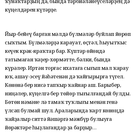
ҡунаҡтарҙың да, бында тәрбиәләнеүселәрҙең дә
күңелдәрен күтәрҙе.
Йыр-бейеү барған мәлдә бүлмәләр буйлап йөрөп
сыҡтым. Бүлмәләрҙә карауат, өҫтәл, һыуытҡыс
кеүек крәк-яраҡтар бар. Күптәр өйөндә
татымаған ҡәҙер-хөрмәтте, бәлки, бында
күрәлер. Иртән торғас ихатаға сығып мал ҡарау
юҡ, ашау-эсеү йәһәтенән дә ҡайғырырға түгел.
Көнөнә бер нисә тапҡыр ҡайнар аш. Барыбер,
ниңәлер, күңелгә бер төйөр тығылғандай булды.
Бөтөн нәмәне лә тамаҡ туҡлығы менән генә
үлсәп булмай шул. Араларында ҡарт көнөңдә
ҡайҙалыр ситтә йәшәргә мәжбүр булыуға
йөрәктәре һыҙлағандар ҙа барҙыр…