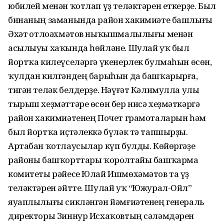
юбилей менән ҡотлап үҙ теләктәрен еткерҙе. Был
бинаның заманында район хакимиәте башлығы
Әхәт Ҡотлоәхмәтов ныҡышмалылығы менән
асылыуы хаҡында һөйләне. Шулай уҡ был
йортҡа килеүселәргә үкенерлек булмаһын өсөн,
ҡулдан килгәндең барыһын да башҡарырға,
тигән теләк белдерҙе. Нәүғәт Кәлимулла улы
тырыш хеҙмәттәре өсөн бер нисә хеҙмәткәргә
район хакимиәтенең Почет грамоталарын һәм
был йортҡа иҫтәлеккә бүләк тә тапшырҙы.
Артабан ҡотлаусылар күп булды. Көйөргәҙе
районы башҡорттары ҡоролтайы башҡарма
комитеты рәйесе Юлай Ишмөхәмәтов та үҙ
теләктәрен әйтте. Шулай уҡ “Южурал-Ойл”
яуаплылығы сикләнгән йәмғиәтенең генераль
директоры Зиннур Исхаҡовтың сәләмдәрен