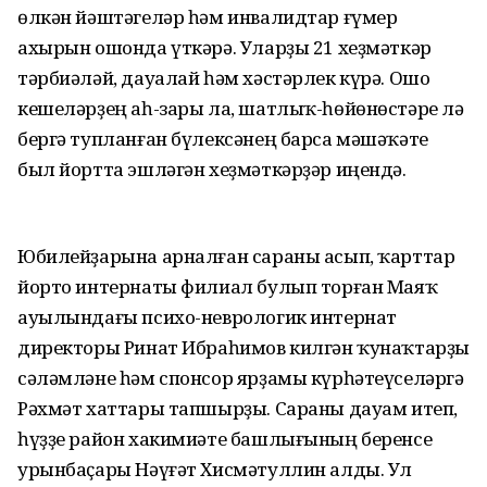
өлкән йәштәгеләр һәм инвалидтар ғүмер
ахырын ошонда үткәрә. Уларҙы 21 хеҙмәткәр
тәрбиәләй, дауалай һәм хәстәрлек күрә. Ошо
кешеләрҙең аһ-зары ла, шатлыҡ-һөйөнөстәре лә
бергә тупланған бүлексәнең барса мәшәҡәте
был йортта эшләгән хеҙмәткәрҙәр иңендә.
Юбилейҙарына арналған сараны асып, ҡарттар
йорто интернаты филиал булып торған Маяҡ
ауылындағы психо-неврологик интернат
директоры Ринат Ибраһимов килгән ҡунаҡтарҙы
сәләмләне һәм спонсор ярҙамы күрһәтеүселәргә
Рәхмәт хаттары тапшырҙы. Сараны дауам итеп,
һүҙҙе район хакимиәте башлығының беренсе
урынбаҫары Нәүғәт Хисмәтуллин алды. Ул