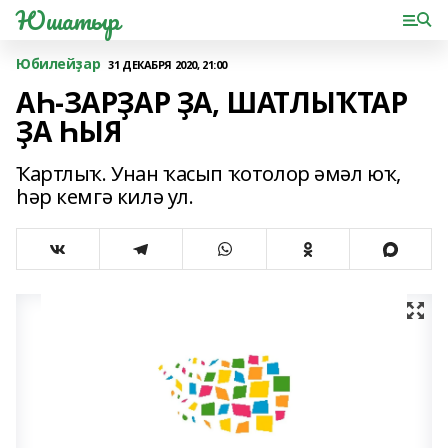
Юшатыр
Юбилейҙар
31 ДЕКАБРЯ 2020, 21:00
АҺ-ЗАРҘАР ҘА, ШАТЛЫҠТАР
ҘА ҺЫЯ
Ҡартлыҡ. Унан ҡасып ҡотолор әмәл юҡ,
һәр кемгә килә ул.