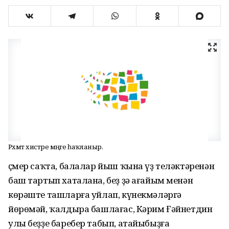
Рәхмәт хистәре мәңге һаҡланыр.
Үҫмер саҡта, балалар йыш ҡына үҙ теләктәренән
баш тартып хаталана, беҙ ҙә ағайым менән
көрәште ташларға уйлап, күнекмәләргә
йөрөмәй, ҡалдыра башлағас, Кәрим Ғәйнетдин
улы беҙҙе баребер табып, атайыбыҙға