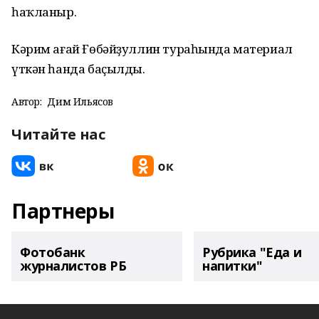
һаҡланыр.
Кәрим ағай Ғөбәйҙуллин тураһында материал
үткән һанда баҫылды.
Автор:
Дим Ильясов
Читайте нас
Партнеры
Фотобанк
Рубрика "Еда и
журналистов РБ
напитки"