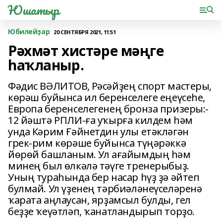
Юшатыр
Юбилейҙар
20 СЕНТЯБРЯ 2021, 11:51
Рәхмәт хистәре мәңге
һаҡланыр.
Фәдис ВӘЛИТОВ, Рәсәйҙең спорт мастеры,
көрәш буйынса ил беренселеге еңеүсеһе,
Европа беренселегенең бронза призеры:-
12 йәштә РПЛИ-ға уҡырға килдем һәм
унда Кәрим Ғәйнетдин улы етәкләгән
грек-рим көрәше буйынса түңәрәккә
йөрөй башланым. Ул ағайымдың һәм
минең был өлкәлә тәүге тренерыбыҙ.
Уның тураһында бер насар һүҙ ҙә әйтеп
булмай. Ул үҙенең тәрбиәләнеүселәренә
ҡарата аңлаусан, ярҙамсыл булды, гел
беҙҙе ҡеүәтләп, ҡанатландырып торҙо.