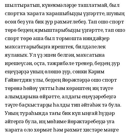
шылтыратып, күнекмәләрҙе ташлатмай, был
спортҡа ҡарата ҡарашыбыҙҙы үҙгәртте, шуның
өсөн беҙ уға бик ҙур рәхмәтлебеҙ. Тап ошо спорт
төрө беҙҙең яҙмыштарыбыҙҙы үҙгәртте, тап ошо
спорт төрө аша был тормошта ниндәйҙер
маҡсаттарыбыҙға ирештек, билдәлелек
яуланыҡ. Ул үҙ эшен белгән, маҡсатына
ирешеүсән, оҫта, тәжрибәле тренер, беҙҙең ҙур
еңеүҙәрҙә уның өлөшө ҙур, сөнки Кәрим
Ғәйнетдин улы, беҙҙең йөрәктәрҙә ошо спорт
төрөнә һөйөү уятты һәм көрәштең иң тәүге
алымдарына өйрәтте, алдағы еңеүҙәребеҙгә
тәүге баҫҡыстарҙы һалды тип әйтәһәк тә була.
Уның тураһында тағы бик күп ыңғай һүҙҙәр
әйтергә була, иң мөһиме йөрәктәребеҙҙә уға
ҡарата оло хөрмәт һәм рәхмәт хистәре мәңге